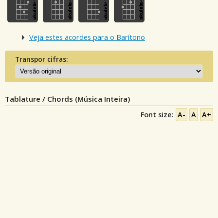
Veja estes acordes para o Barítono
Transpor cifras:
Tablature / Chords (Música Inteira)
Font size:
A-
A
A+