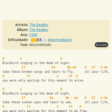
Artista:
The Beatles
Álbum:
The Beatles
Ano:
1968
Dificuldade:
3.5
(
Intermediario
)
Tom:
desconhecido
Acordes
D
G
D
Blackbird singing in the dead of night, 
E7
Em
Bm
-
Gm
D
E7
G
-
Gm
take these broken wings and learn to fly,      all your life,
D
E7
G
A7
D
you were only waiting for this moment to arise.
D
G
D
Blackbird singing in the dead of night,
E7
Em
Bm
 - 
Gm
D
E7
G
-
Gm
take these sunken eyes and learn to see,       all your life,
D
E7
G
A7
D
you were only waiting for this moment to be free.