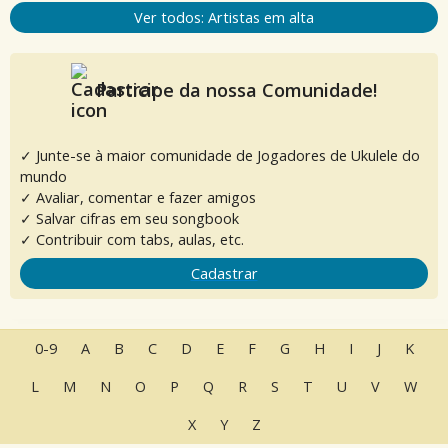
Ver todos: Artistas em alta
Participe da nossa Comunidade!
✓ Junte-se à maior comunidade de Jogadores de Ukulele do
mundo
✓ Avaliar, comentar e fazer amigos
✓ Salvar cifras em seu songbook
✓ Contribuir com tabs, aulas, etc.
Cadastrar
0-9
A
B
C
D
E
F
G
H
I
J
K
L
M
N
O
P
Q
R
S
T
U
V
W
X
Y
Z