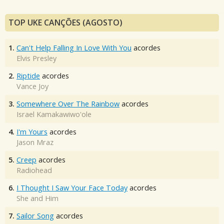
TOP UKE CANÇÕES (AGOSTO)
1.
Can't Help Falling In Love With You
acordes
Elvis Presley
2.
Riptide
acordes
Vance Joy
3.
Somewhere Over The Rainbow
acordes
Israel Kamakawiwo'ole
4.
I'm Yours
acordes
Jason Mraz
5.
Creep
acordes
Radiohead
6.
I Thought I Saw Your Face Today
acordes
She and Him
7.
Sailor Song
acordes