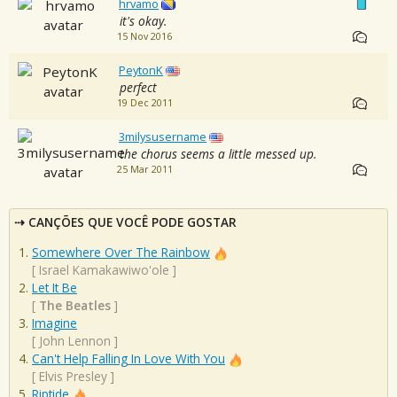
hrvamo
it's okay.
15 Nov 2016
PeytonK
perfect
19 Dec 2011
3milysusername
the chorus seems a little messed up.
25 Mar 2011
CANÇÕES QUE VOCÊ PODE GOSTAR
Somewhere Over The Rainbow
[
Israel Kamakawiwo'ole
]
Let It Be
[
The Beatles
]
Imagine
[
John Lennon
]
Can't Help Falling In Love With You
[
Elvis Presley
]
Riptide