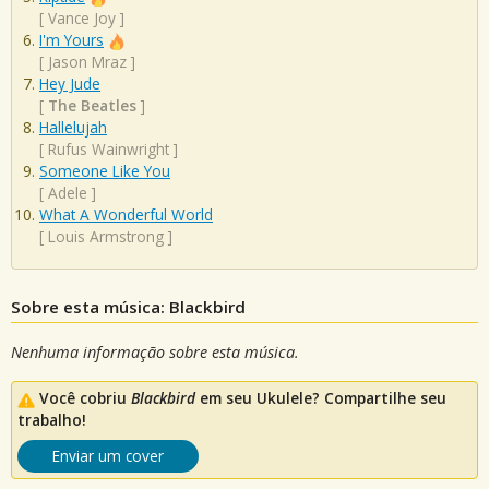
[
Vance Joy
]
I'm Yours
[
Jason Mraz
]
Hey Jude
[
The Beatles
]
Hallelujah
[
Rufus Wainwright
]
Someone Like You
[
Adele
]
What A Wonderful World
[
Louis Armstrong
]
Sobre esta música: Blackbird
Nenhuma informação sobre esta música.
Você cobriu
Blackbird
em seu Ukulele? Compartilhe seu
trabalho!
Enviar um cover