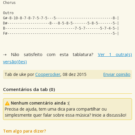
Chorus
Outro
G#-8-10-8-7-8-7-5-7-5---5---------------------------8-|
D#--------------------8---8-5-8-5-------5-8-5-------5-|
B---------------------------------7-5-7-------5-7-4-5-|
F#--------------------------------------------------5-|
⇢ Não satisfeito com esta tablatura?
Ver 1 outra(s)
versão(ões)
Tab de uke por
Cooperocker
,
08 dez 2015
Enviar opinião
Comentários da tab (
0
)
Nenhum comentário ainda :(
Precisa de ajuda, tem uma dica para compartilhar ou
simplesmente quer falar sobre essa música? Inicie a discussão!
Tem algo para dizer?