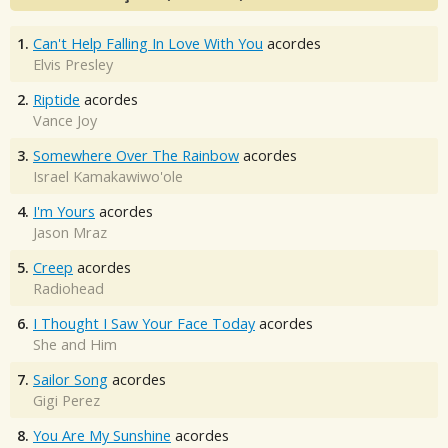
1.
Can't Help Falling In Love With You
acordes
Elvis Presley
2.
Riptide
acordes
Vance Joy
3.
Somewhere Over The Rainbow
acordes
Israel Kamakawiwo'ole
4.
I'm Yours
acordes
Jason Mraz
5.
Creep
acordes
Radiohead
6.
I Thought I Saw Your Face Today
acordes
She and Him
7.
Sailor Song
acordes
Gigi Perez
8.
You Are My Sunshine
acordes