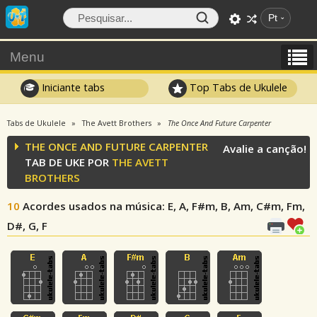
Pt
Menu
Iniciante tabs
Top Tabs de Ukulele
Tabs de Ukulele
The Avett Brothers
The Once And Future Carpenter
THE ONCE AND FUTURE CARPENTER
Avalie a canção!
TAB DE UKE POR
THE AVETT
BROTHERS
10
Acordes usados na música
: E, A, F#m, B, Am, C#m, Fm,
D#, G, F