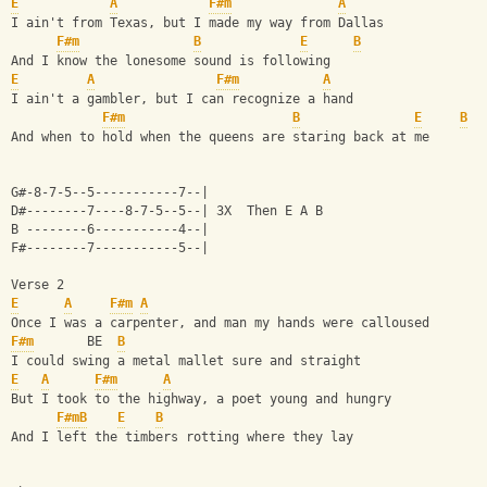
E
A
F#m
A
I ain't from Texas, but I made my way from Dallas
F#m
B
E
B
And I know the lonesome sound is following
E
A
F#m
A
I ain't a gambler, but I can recognize a hand
F#m
B
E
B
And when to hold when the queens are staring back at me
G#-8-7-5--5-----------7--|
D#--------7----8-7-5--5--| 3X  Then E A B
B --------6-----------4--|
F#--------7-----------5--|
Verse 2
E
A
F#m
A
Once I was a carpenter, and man my hands were calloused
F#m
       BE  
B
I could swing a metal mallet sure and straight
E
A
F#m
A
But I took to the highway, a poet young and hungry
F#m
B
E
B
And I left the timbers rotting where they lay