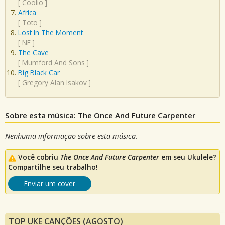
[
Coolio
]
Africa
[
Toto
]
Lost In The Moment
[
NF
]
The Cave
[
Mumford And Sons
]
Big Black Car
[
Gregory Alan Isakov
]
Sobre esta música: The Once And Future Carpenter
Nenhuma informação sobre esta música.
Você cobriu
The Once And Future Carpenter
em seu Ukulele?
Compartilhe seu trabalho!
Enviar um cover
TOP UKE CANÇÕES (AGOSTO)