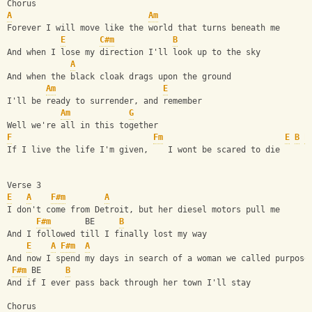
Chorus
A
Am
Forever I will move like the world that turns beneath me
E
C#m
B
And when I lose my direction I'll look up to the sky
A
And when the black cloak drags upon the ground
Am
E
I'll be ready to surrender, and remember
Am
G
Well we're all in this together
F
Fm
E
B
E
If I live the life I'm given,    I wont be scared to die
Verse 3
E
A
F#m
A
I don't come from Detroit, but her diesel motors pull me
F#m
       BE     
B
And I followed till I finally lost my way
E
A
F#m
A
And now I spend my days in search of a woman we called purpose
F#m
 BE     
B
And if I ever pass back through her town I'll stay
Chorus