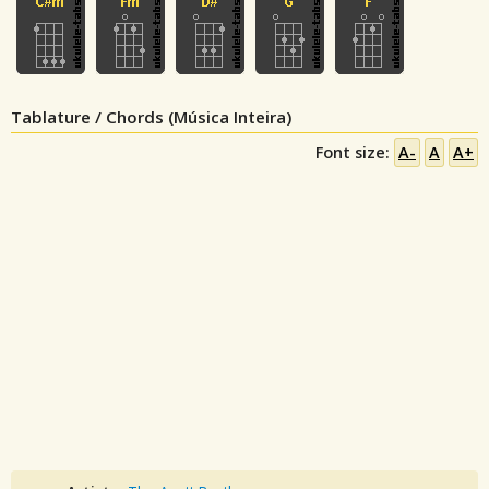
Tablature / Chords (Música Inteira)
Font size:
A-
A
A+