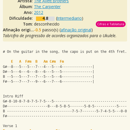
Artista:
The Avett Brothers
Álbum:
The Carpenter
Ano:
2012
Dificuldade:
4.8
(
Intermediario
)
Tom:
desconhecido
Cifras e Tablatura
Afinação original:
-0.5
passo(s) (
afinação original
)
Tab/cifra de progressão de acordes organizados para o Ukulele.
# On the guitar in the song, the capo is put on the 4th fret. 
E
A
F#m
B
Am
C#m
Fm
G#--8---5---5---7---4---5---4---------------|
D#--5---6---6---8---6---5---5---------------|
B --5---5---7---7---5---5---6---------------|
F#--5---7---7---9---6---7---6---------------|
Intro Riff
G#-8-10-8-7-8-7-5-7-5---5-------------------------------------
D#--------------------8---8-5-8-5-------5-8-5-----------5-----
B --------------------------------7-5-7-------5-7-4-5-5---0-0-
F#------------------------------------------------------------
Verse 1