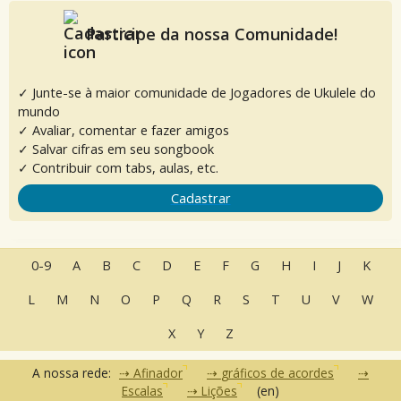
Participe da nossa Comunidade!
✓ Junte-se à maior comunidade de Jogadores de Ukulele do
mundo
✓ Avaliar, comentar e fazer amigos
✓ Salvar cifras em seu songbook
✓ Contribuir com tabs, aulas, etc.
Cadastrar
0-9
A
B
C
D
E
F
G
H
I
J
K
L
M
N
O
P
Q
R
S
T
U
V
W
X
Y
Z
A nossa rede:
Afinador
gráficos de acordes
Escalas
Lições
(en)