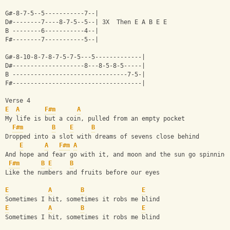
G#-8-7-5--5-----------7--|
D#--------7----8-7-5--5--| 3X  Then E A B E E
B --------6-----------4--|
F#--------7-----------5--|
G#-8-10-8-7-8-7-5-7-5---5-------------|
D#--------------------8---8-5-8-5-----|
B --------------------------------7-5-|
F#------------------------------------|
Verse 4
E
A
F#m
A
My life is but a coin, pulled from an empty pocket
F#m
B
E
B
Dropped into a slot with dreams of sevens close behind
E
A
F#m
A
And hope and fear go with it, and moon and the sun go spinning
F#m
B
E
B
Like the numbers and fruits before our eyes
E
A
B
E
Sometimes I hit, sometimes it robs me blind
E
A
B
E
Sometimes I hit, sometimes it robs me blind