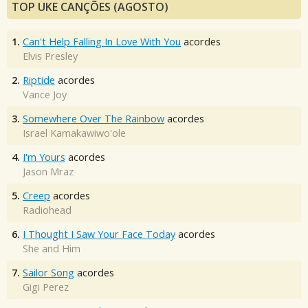
TOP UKE CANÇÕES (AGOSTO)
1.
Can't Help Falling In Love With You
acordes
Elvis Presley
2.
Riptide
acordes
Vance Joy
3.
Somewhere Over The Rainbow
acordes
Israel Kamakawiwo'ole
4.
I'm Yours
acordes
Jason Mraz
5.
Creep
acordes
Radiohead
6.
I Thought I Saw Your Face Today
acordes
She and Him
7.
Sailor Song
acordes
Gigi Perez