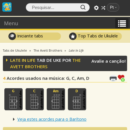
Pt
Menu
Iniciante tabs
Top Tabs de Ukulele
Tabs de Ukulele
The Avett Brothers
Late In Life
LATE IN LIFE
TAB DE UKE POR
THE
Avalie a canção!
AVETT BROTHERS
4
Acordes usados na música
: G, C, Am, D
Veja estes acordes para o Barítono