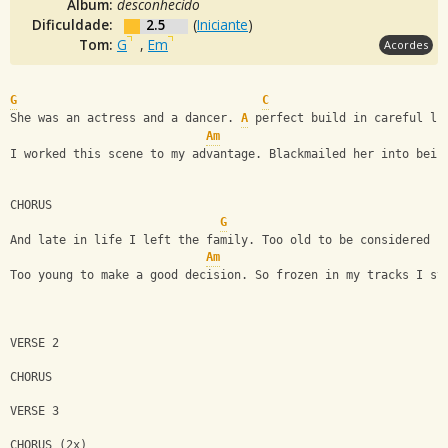
Álbum:
desconhecido
Dificuldade:
2.5
(
Iniciante
)
Tom:
G
,
Em
Acordes
G
C
She was an actress and a dancer. 
A
 perfect build in careful li
Am
I worked this scene to my advantage. Blackmailed her into bein
CHORUS
G
And late in life I left the family. Too old to be considered b
Am
Too young to make a good decision. So frozen in my tracks I st
VERSE 2
CHORUS
VERSE 3
CHORUS (2x)