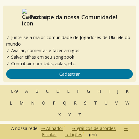
Participe da nossa Comunidade!
✓ Junte-se à maior comunidade de Jogadores de Ukulele do
mundo
✓ Avaliar, comentar e fazer amigos
✓ Salvar cifras em seu songbook
✓ Contribuir com tabs, aulas, etc.
Cadastrar
0-9
A
B
C
D
E
F
G
H
I
J
K
L
M
N
O
P
Q
R
S
T
U
V
W
X
Y
Z
A nossa rede:
Afinador
gráficos de acordes
Escalas
Lições
(en)