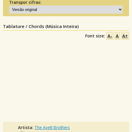
Transpor cifras:
Tablature / Chords (Música Inteira)
Font size:
A-
A
A+
Artista:
The Avett Brothers