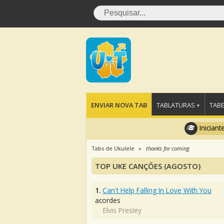
ENVIAR NOVA TAB
TABLATURAS +
TABE
Iniciant
Tabs de Ukulele
thanks for coming
TOP UKE CANÇÕES (AGOSTO)
1.
Can't Help Falling In Love With You
acordes
Elvis Presley