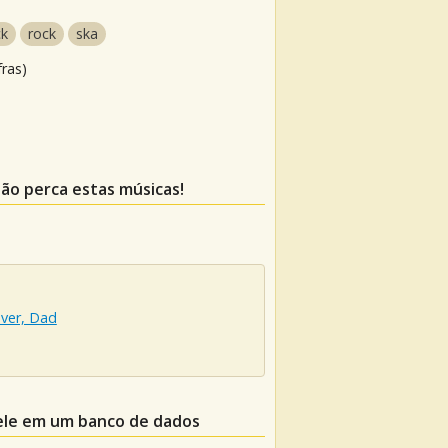
ck
rock
ska
fras)
não perca estas músicas!
ver, Dad
lele em um banco de dados