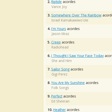
2.
Riptide
acordes
Vance Joy
3.
Somewhere Over The Rainbow
acord
Israel Kamakawiwo'ole
4.
I'm Yours
acordes
Jason Mraz
5.
Creep
acordes
Radiohead
6.
I Thought I Saw Your Face Today
acor
She and Him
7.
Sailor Song
acordes
Gigi Perez
8.
You Are My Sunshine
acordes
Folk Songs
9.
Perfect
acordes
Ed Sheeran
10.
Heather
acordes