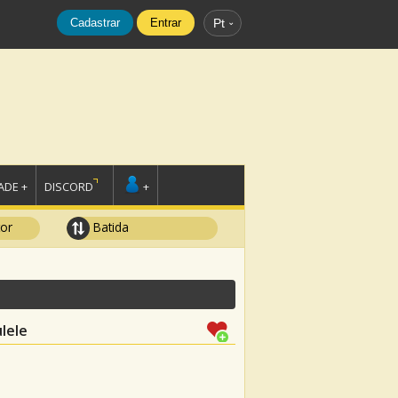
Cadastrar
Entrar
Pt
DE +
DISCORD
+
tor
Batida
lele