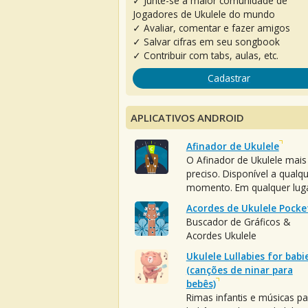
✓ Junte-se à maior comunidade de
Jogadores de Ukulele do mundo
✓ Avaliar, comentar e fazer amigos
✓ Salvar cifras em seu songbook
✓ Contribuir com tabs, aulas, etc.
Cadastrar
APLICATIVOS ANDROID
Afinador de Ukulele
O Afinador de Ukulele mais
preciso. Disponível a qualq
momento. Em qualquer luga
Acordes de Ukulele Pocke
Buscador de Gráficos &
Acordes Ukulele
Ukulele Lullabies for babi
(canções de ninar para
bebês)
Rimas infantis e músicas pa