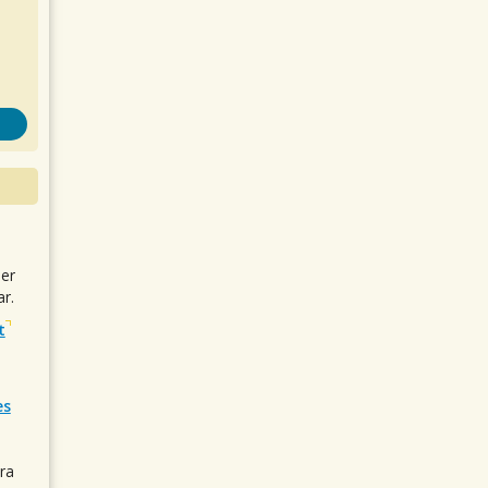
uer
r.
t
es
ra