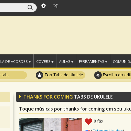
LA DE ACORDES +
COVERS +
AULAS +
FERRAMENTAS +
COMUNIDA
e tabs
Top Tabs de Ukulele
Escolha do edi
THANKS FOR COMING
TABS DE UKULELE
Toque músicas por thanks for coming em seu uku
0
fãs
(
Estados Unidos
)