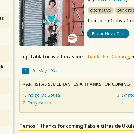
alternativo
punk ro
es
1
canções (0 tabs y 1 ci
Enviar Nova Tab
Top Tablaturas e Cifras por
Thanks For Coming
, 
des
01 May 1994
ARTISTAS SEMELHANTES A THANKS FOR COMING
Indigo De Souza
Whate
Emily Yacina
Temos
1
thanks for coming
Tabs e cifras de Uku