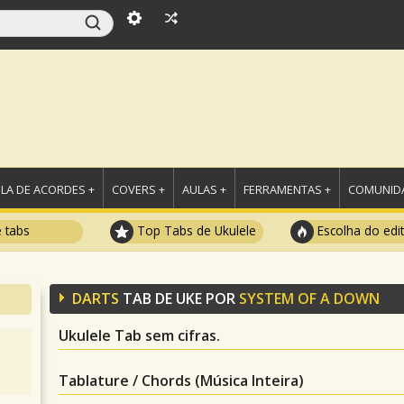
LA DE ACORDES +
COVERS +
AULAS +
FERRAMENTAS +
COMUNIDA
e tabs
Top Tabs de Ukulele
Escolha do edi
DARTS
TAB DE UKE POR
SYSTEM OF A DOWN
Ukulele Tab sem cifras.
Tablature / Chords (Música Inteira)