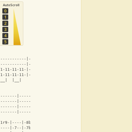
AutoScroll
0
1
2
3
4
5
------------|----------------|
------------|----------------|
11-11-11-11-|-5--5-5-5-5-5-5-|x2
11-11-11-11-|-5--5-5-5-5-5-5-|
|__|  |__|    |  |_| |_| |_|
--------|--------|--------|
--------|--------|--------|
--------|--------|--------|
--------|--------|--------|
11r9-|----|-8b10-|
-----|-7--|-7b9--|