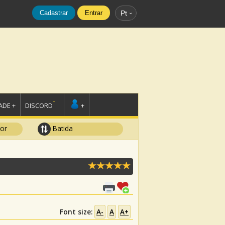
Cadastrar
Entrar
Pt
DE +
DISCORD
+
tor
Batida
Font size:
A-
A
A+