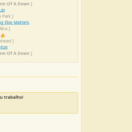
em Of A Down
]
 Up
n Park
]
ng Else Matters
lica
]
ohead
]
tize
em Of A Down
]
u trabalho!