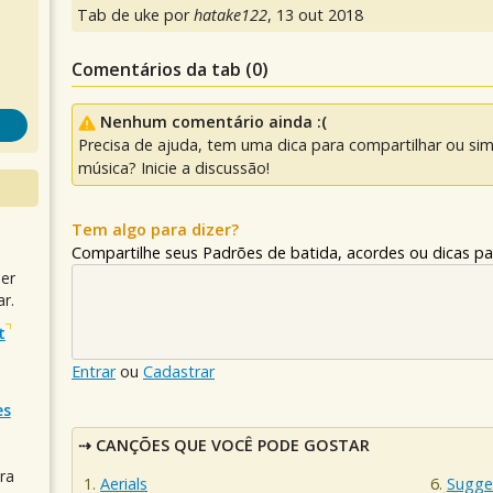
Tab de uke por
hatake122
,
13 out 2018
Comentários da tab (
0
)
Nenhum comentário ainda :(
Precisa de ajuda, tem uma dica para compartilhar ou si
música? Inicie a discussão!
Tem algo para dizer?
Compartilhe seus Padrões de batida, acordes ou dicas pa
uer
r.
t
Entrar
ou
Cadastrar
es
CANÇÕES QUE VOCÊ PODE GOSTAR
ra
Aerials
Sugge