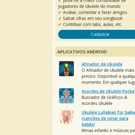
✓ Junte-se à maior comunidade de
Jogadores de Ukulele do mundo
✓ Avaliar, comentar e fazer amigos
✓ Salvar cifras em seu songbook
✓ Contribuir com tabs, aulas, etc.
Cadastrar
APLICATIVOS ANDROID
Afinador de Ukulele
O Afinador de Ukulele mais
preciso. Disponível a qualq
momento. Em qualquer luga
Acordes de Ukulele Pocke
Buscador de Gráficos &
Acordes Ukulele
Ukulele Lullabies for babi
(canções de ninar para
bebês)
Rimas infantis e músicas pa