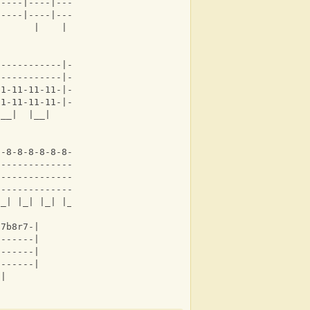
-----|----|------|
-----|----|------|
       |    |   
------------|----------------|
------------|----------------|
11-11-11-11-|-5--5-5-5-5-5-5-|x2
11-11-11-11-|-5--5-5-5-5-5-5-|
|__|  |__|    |  |_| |_| |_|
8-8-8-8-8-8-8-8-|-7-7-7-7-7-7-7-7-|
----------------|-----------------|
----------------|-----------------|
----------------|-----------------|
|_| |_| |_| |_|   |_| |_| |_| |_|
-7b8r7-|
-------|
-------|
-------|
 |