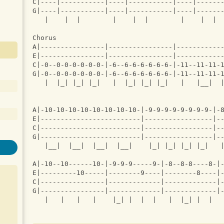
C|----|-----------|----|-----------|----|------
G|----|-----------|----|-----------|----|------
   |    |  |        |    |  |        |    |  | 
Chorus
A|----------------|----------------|-----------
E|----------------|----------------|-----------
C|-0--0-0-0-0-0-0-|-6--6-6-6-6-6-6-|-11--11-11-
G|-0--0-0-0-0-0-0-|-6--6-6-6-6-6-6-|-11--11-11-
   |  |_| |_| |_|   |  |_| |_| |_|   |   |__|  
A|-10-10-10-10-10-10-10-10-|-9-9-9-9-9-9-9-9-|-
E|-------------------------|-----------------|-
C|-------------------------|-----------------|-
G|-------------------------|-----------------|-
   |__|  |__|  |__|  |__|    |_| |_| |_| |_|   
A|-10--10------10-|-9-9-9-----9-|-8--8-8----8-|
E|---------10-----|--------9----|--------8----|
C|----------------|-------------|-------------|
G|----------------|-------------|-------------|
   |   |   |   |    |_| |  |  |   |  |_| |  |  