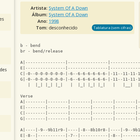
Artista:
System Of A Down
Álbum:
System Of A Down
es
Ano:
1998
Tom:
desconhecido
Tablatura (sem cifras)
b - bend
br - bend/release
A|----------------|----------------|-----------
E|----------------|----------------|-----------
des
C|-0--0-0-0-0-0-0-|-6--6-6-6-6-6-6-|-11--11-11-
G|-0--0-0-0-0-0-0-|-6--6-6-6-6-6-6-|-11--11-11-
   |  |_| |_| |_|   |  |_| |_| |_|   |   |__|  
Verse
A|--------|--------|--------|--------|--------|
E|--------|--------|--------|--------|--------|
C|--------|--------|--------|--------|--------|
G|--------|--------|--------|--------|--------|
A|----|-9--9b11r9-|----|-8--8b10r8-|----|-9--9b
E|-8--|-----------|-7--|-----------|-8--|------