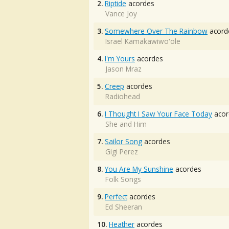
2.
Riptide
acordes
Vance Joy
3.
Somewhere Over The Rainbow
acord
Israel Kamakawiwo'ole
4.
I'm Yours
acordes
Jason Mraz
5.
Creep
acordes
Radiohead
6.
I Thought I Saw Your Face Today
acor
She and Him
7.
Sailor Song
acordes
Gigi Perez
8.
You Are My Sunshine
acordes
Folk Songs
9.
Perfect
acordes
Ed Sheeran
10.
Heather
acordes