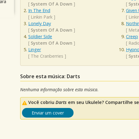
ara
[
System Of A Down
]
[
Syst
In The End
Given
[
Linkin Park
]
[
Linki
Lonely Day
Nothi
[
System Of A Down
]
[
Metal
Soldier Side
Creep
[
System Of A Down
]
[
Radi
Linger
Hypno
[
The Cranberries
]
[
Syst
Sobre esta música: Darts
Nenhuma informação sobre esta música.
Você cobriu
Darts
em seu Ukulele? Compartilhe se
Enviar um cover