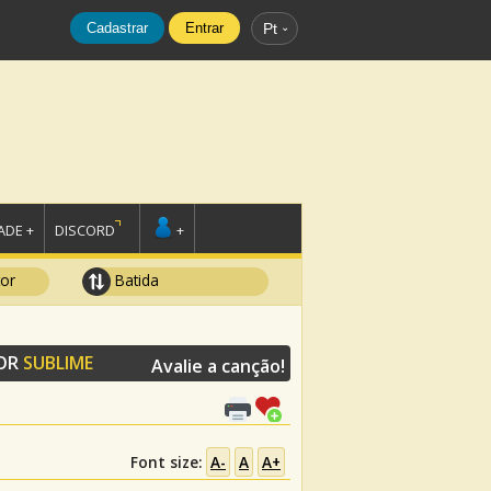
Cadastrar
Entrar
Pt
DE +
DISCORD
+
tor
Batida
POR
SUBLIME
Avalie a canção!
Font size:
A-
A
A+