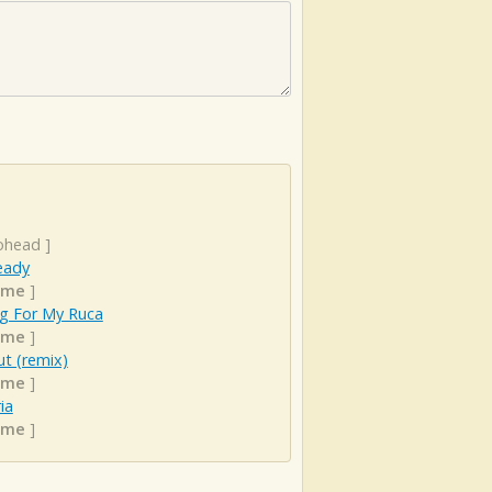
ohead
]
eady
ime
]
ng For My Ruca
ime
]
t (remix)
ime
]
ia
ime
]