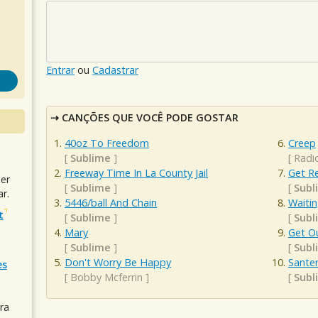
Entrar
ou
Cadastrar
CANÇÕES QUE VOCÊ PODE GOSTAR
40oz To Freedom
Creep
[
Sublime
]
[
Radi
Freeway Time In La County Jail
Get R
uer
[
Sublime
]
[
Subl
r.
5446/ball And Chain
Waiti
t
[
Sublime
]
[
Subl
Mary
Get Ou
[
Sublime
]
[
Subl
Don't Worry Be Happy
Santer
es
[
Bobby Mcferrin
]
[
Subl
ra