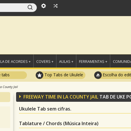
LA DE ACORDES +
COVERS +
AULAS +
FERRAMENTAS +
COMUNIDA
e tabs
Top Tabs de Ukulele
Escolha do edi
a County Jail
FREEWAY TIME IN LA COUNTY JAIL
TAB DE UKE 
Ukulele Tab sem cifras.
Tablature / Chords (Música Inteira)