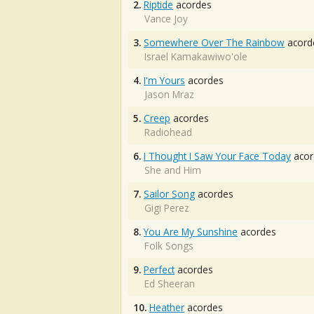
2.
Riptide
acordes
Vance Joy
3.
Somewhere Over The Rainbow
acord
Israel Kamakawiwo'ole
4.
I'm Yours
acordes
Jason Mraz
5.
Creep
acordes
Radiohead
6.
I Thought I Saw Your Face Today
acor
She and Him
7.
Sailor Song
acordes
Gigi Perez
8.
You Are My Sunshine
acordes
Folk Songs
9.
Perfect
acordes
Ed Sheeran
10.
Heather
acordes