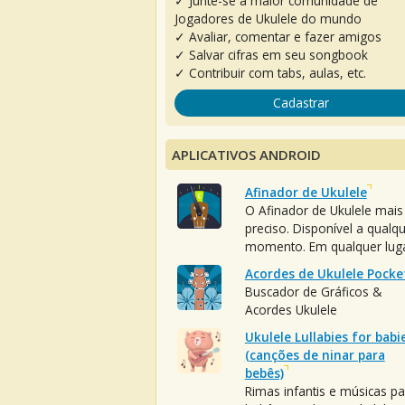
✓ Junte-se à maior comunidade de
Jogadores de Ukulele do mundo
✓ Avaliar, comentar e fazer amigos
✓ Salvar cifras em seu songbook
✓ Contribuir com tabs, aulas, etc.
Cadastrar
APLICATIVOS ANDROID
Afinador de Ukulele
O Afinador de Ukulele mais
preciso. Disponível a qualq
momento. Em qualquer luga
Acordes de Ukulele Pocke
Buscador de Gráficos &
Acordes Ukulele
Ukulele Lullabies for babi
(canções de ninar para
bebês)
Rimas infantis e músicas pa