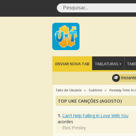
ENVIAR NOVA TAB
TABLATURAS +
TABE
Iniciant
Tabs de Ukulele
Sublime
Freeway Time In L
TOP UKE CANÇÕES (AGOSTO)
1.
Can't Help Falling In Love With You
acordes
Elvis Presley