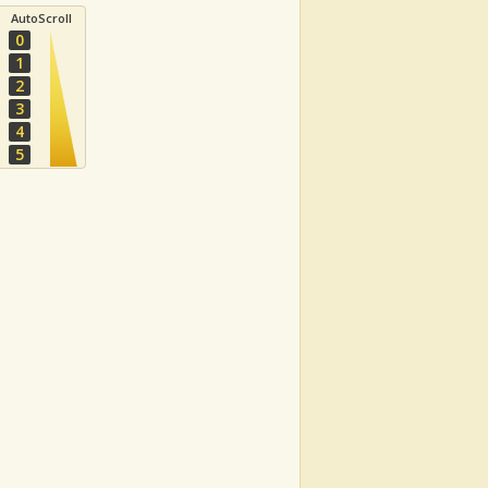
AutoScroll
0
1
2
3
4
5