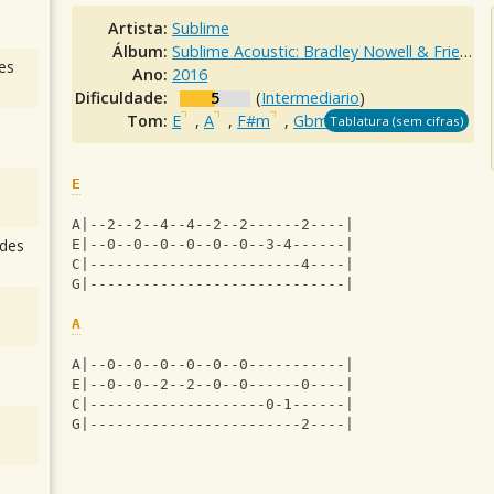
Artista:
Sublime
Álbum:
Sublime Acoustic: Bradley Nowell & Friends
es
Ano:
2016
Dificuldade:
5
(
Intermediario
)
Tom:
E
,
A
,
F#m
,
Gbm
,
C#m
,
Tablatura (sem cifras)
E
A|--2--2--4--4--2--2------2----|
des
E|--0--0--0--0--0--0--3-4------|
C|------------------------4----|
G|-----------------------------|
A
A|--0--0--0--0--0--0-----------|
E|--0--0--2--2--0--0------0----|
C|--------------------0-1------|
G|------------------------2----|