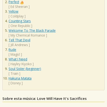
Perfect
[
Ed Sheeran
]
Yellow
[
Coldplay
]
Counting Stars
[
One Republic
]
Welcome To The Black Parade
[
My Chemical Romance
]
Tell That Devil
[
Jill Andrews
]
Rude
[
Magic!
]
What I Need
[
Hayley Kiyoko
]
Soul Sister (beginner)
[
Train
]
Hakuna Matata
[
Disney
]
Sobre esta música: Love Will Have It's Sacrifices