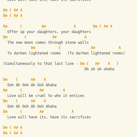
Dm
C
A#
A
Dm
C
A#
A
Dm
C
A#
A
Dm
C
A#
A
  Offer up your daughters, your daughters
Dm
C
A#
A
  The new moon comes through stone walls 
Dm
C
A#
A
  To darken lightened rooms   (To darken lightened rooms)
(Simultaneously to that last line - 
Dm
C
A#
A
   )
                                      Oh oh oh ohoho
Dm
C
A#
A
  Ooh Ah Ooh Ah Ooh Ahaha
Dm
C
A#
A
  Love will be cruel to who it entices
Dm
C
A#
A
  Ooh Ah Ooh Ah Ooh Ahaha
Dm
C
A#
A
  Love will have its, have its sacrifices
Dm
C
A#
A
Dm
C
A#
A