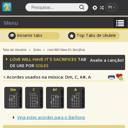
Pt
Menu
Iniciante tabs
Top Tabs de Ukulele
Tabs de Ukulele
Soles
Love Will Have It's Sacrifices
LOVE WILL HAVE IT'S SACRIFICES
TAB
Avalie a canção!
DE UKE POR
SOLES
4
Acordes usados na música
: Dm, C, A#, A
Veja estes acordes para o Barítono