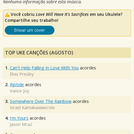
Nenhuma informação sobre esta música.
Você cobriu
Love Will Have It's Sacrifices
em seu Ukulele?
Compartilhe seu trabalho!
Enviar um cover
TOP UKE CANÇÕES (AGOSTO)
1.
Can't Help Falling In Love With You
acordes
Elvis Presley
2.
Riptide
acordes
Vance Joy
3.
Somewhere Over The Rainbow
acordes
Israel Kamakawiwo'ole
4.
I'm Yours
acordes
Jason Mraz