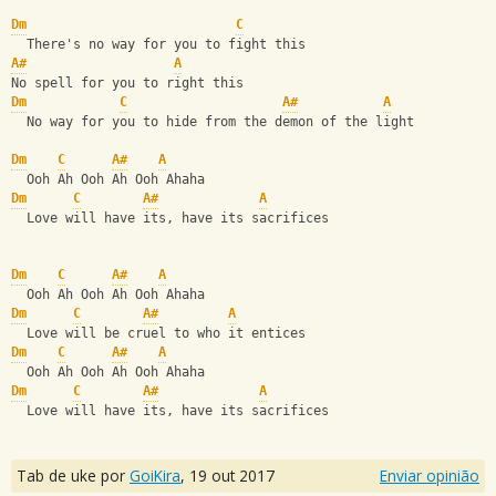
Dm
C
  There's no way for you to fight this
A#
A
No spell for you to right this
Dm
C
A#
A
  No way for you to hide from the demon of the light
Dm
C
A#
A
  Ooh Ah Ooh Ah Ooh Ahaha
Dm
C
A#
A
  Love will have its, have its sacrifices
Dm
C
A#
A
  Ooh Ah Ooh Ah Ooh Ahaha
Dm
C
A#
A
  Love will be cruel to who it entices
Dm
C
A#
A
  Ooh Ah Ooh Ah Ooh Ahaha
Dm
C
A#
A
  Love will have its, have its sacrifices
Tab de uke por
GoiKira
,
19 out 2017
Enviar opinião