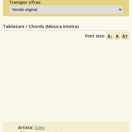
Transpor cifras:
Tablature / Chords (Música Inteira)
Font size:
A-
A
A+
Artista:
Soles