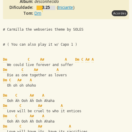
Álbum:
desconhecido
Dificuldade:
3.25
(
Iniciante
)
Tom:
Dm
Acordes
# Carmilla the webseries theme by SOLES
# ( You can also play it w/ Capo 1 )
Dm
C
A#
A
Dm
C
A#
A
  We could live forever and suffer
Dm
C
A#
A
  Die as one together as lovers
Dm
C
A#
A
  Oh oh oh ohoho
Dm
C
A#
A
  Ooh Ah Ooh Ah Ooh Ahaha
Dm
C
A#
A
  Love will be cruel to who it entices
Dm
C
A#
A
  Ooh Ah Ooh Ah Ooh Ahaha
Dm
C
A#
A
  Love will have its, have its sacrifices