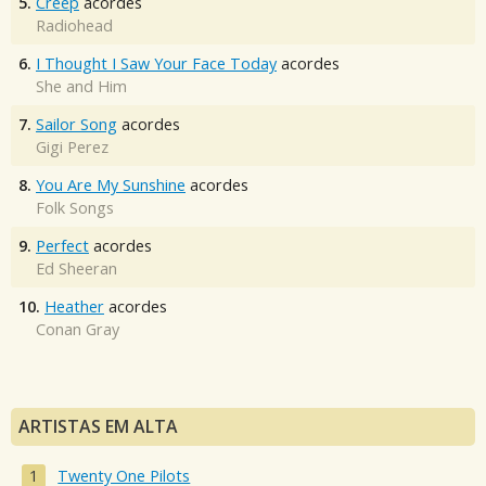
5.
Creep
acordes
Radiohead
6.
I Thought I Saw Your Face Today
acordes
She and Him
7.
Sailor Song
acordes
Gigi Perez
8.
You Are My Sunshine
acordes
Folk Songs
9.
Perfect
acordes
Ed Sheeran
10.
Heather
acordes
Conan Gray
ARTISTAS EM ALTA
Twenty One Pilots