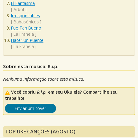
El Fantasma
[
Arbol
]
Irresponsables
[
Babasónicos
]
Fue Tan Bueno
[
La Franela
]
Hacer Un Puente
[
La Franela
]
Sobre esta música: R.i.p.
Nenhuma informação sobre esta música.
Você cobriu
R.i.p.
em seu Ukulele? Compartilhe seu
trabalho!
Enviar um cover
TOP UKE CANÇÕES (AGOSTO)