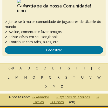
Participe da nossa Comunidade!
✓ Junte-se à maior comunidade de Jogadores de Ukulele do
mundo
✓ Avaliar, comentar e fazer amigos
✓ Salvar cifras em seu songbook
✓ Contribuir com tabs, aulas, etc.
Cadastrar
0-9
A
B
C
D
E
F
G
H
I
J
K
L
M
N
O
P
Q
R
S
T
U
V
W
X
Y
Z
A nossa rede:
Afinador
gráficos de acordes
Escalas
Lições
(en)