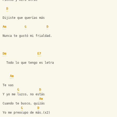
D
Dijiste que querías más
Am
G
D
Nunca te gustó mi frialdad.
Dm
E7
  Todo lo que tengo es letra
Am
Te vas
G
D
Y yo me luzco, no estás
Am
Cuando te busco, quizás
G
D
Yo me preocupo de más.(x2)