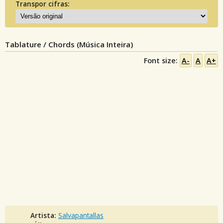
Transpor cifras:
Tablature / Chords (Música Inteira)
Font size:
A-
A
A+
Artista:
Salvapantallas