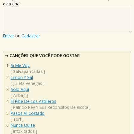
esta aba!
Entrar
ou
Cadastrar
CANÇÕES QUE VOCÊ PODE GOSTAR
Si Me Voy
[
Salvapantallas
]
Limon Y Sal
[
Julieta Venegas
]
Solo Aquí
[
Airbag
]
El Pibe De Los Astilleros
[
Patricio Rey Y Sus Redonditos De Ricota
]
Pasos Al Costado
[
Turf
]
Nunca Quise
[
Intoxicados
]