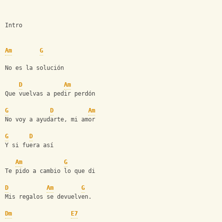
Intro
Am
G
No es la solución
D
Am
Que vuelvas a pedir perdón
G
D
Am
No voy a ayudarte, mi amor
G
D
Y si fuera así
Am
G
Te pido a cambio lo que di
D
Am
G
Mis regalos se devuelven.
Dm
E7