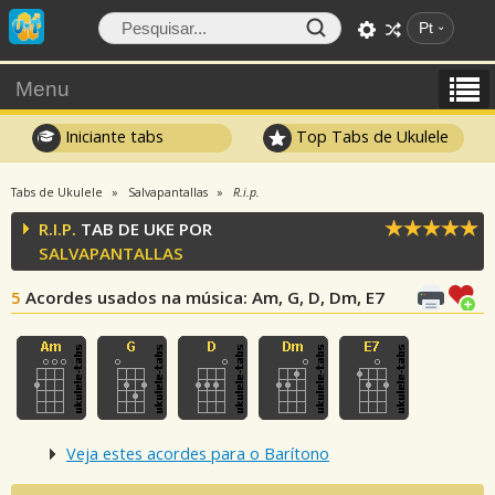
Pt
Menu
Iniciante tabs
Top Tabs de Ukulele
Tabs de Ukulele
Salvapantallas
R.i.p.
R.I.P.
TAB DE UKE POR
SALVAPANTALLAS
5
Acordes usados na música
: Am, G, D, Dm, E7
Veja estes acordes para o Barítono