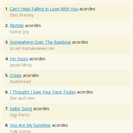
1.
Can't Help Falling In Love With You
acordes
Elvis Presley
2.
Riptide
acordes
Vance Joy
3.
Somewhere Over The Rainbow
acordes
Israel Kamakawiwo'ole
4.
I'm Yours
acordes
Jason Mraz
5.
Creep
acordes
Radiohead
6.
I Thought I Saw Your Face Today
acordes
She and Him
7.
Sailor Song
acordes
Gigi Perez
8.
You Are My Sunshine
acordes
Folk Songs