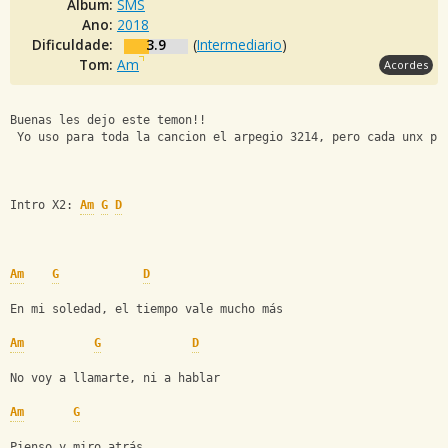
Álbum:
SMS
Ano:
2018
Dificuldade:
3.9
(
Intermediario
)
Tom:
Am
Acordes
Buenas les dejo este temon!!
 Yo uso para toda la cancion el arpegio 3214, pero cada unx pu
Intro X2: 
Am
G
D
Am
G
D
En mi soledad, el tiempo vale mucho más
Am
G
D
No voy a llamarte, ni a hablar
Am
G
Pienso y miro atrás