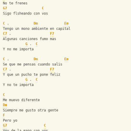
No te frenes
G7
C
Sigo flsheando con vos
C
 .            
Dm
Em
Tengo un mono ambiente en capital
C7
 .                   
F7
Algunas canciones fumo mas
G
 .  
C
Y no me importa
C
 .            
Dm
Em
Se que me pensas cuando salis
C7
 .                   
F7
Y que un pucho te pone feliz
G
 .  
C
Y no te importa
C
Me muevo diferente
Dm
Siempre me gusto otra gente
F
Pero yo
G7
C
Voy de la mano con vos