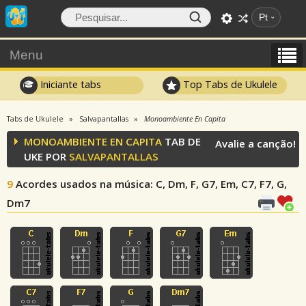
Pt
Menu
Iniciante tabs
Top Tabs de Ukulele
Tabs de Ukulele
Salvapantallas
Monoambiente En Capita
MONOAMBIENTE EN CAPITA
TAB DE
Avalie a canção!
UKE POR
SALVAPANTALLAS
9
Acordes usados na música
: C, Dm, F, G7, Em, C7, F7, G,
Dm7