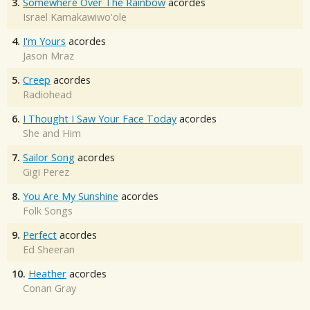
3.
Somewhere Over The Rainbow
acordes
Israel Kamakawiwo'ole
4.
I'm Yours
acordes
Jason Mraz
5.
Creep
acordes
Radiohead
6.
I Thought I Saw Your Face Today
acordes
She and Him
7.
Sailor Song
acordes
Gigi Perez
8.
You Are My Sunshine
acordes
Folk Songs
9.
Perfect
acordes
Ed Sheeran
10.
Heather
acordes
Conan Gray