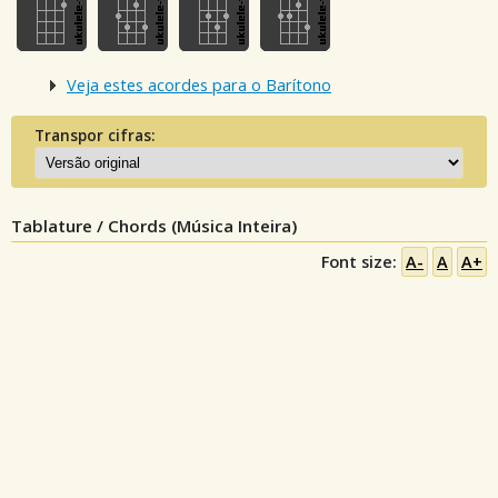
Veja estes acordes para o Barítono
Transpor cifras:
Tablature / Chords (Música Inteira)
Font size:
A-
A
A+