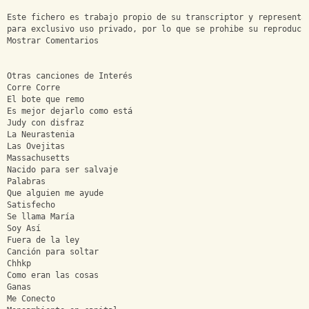
Este fichero es trabajo propio de su transcriptor y representa
para exclusivo uso privado, por lo que se prohibe su reproducc
Mostrar Comentarios
Otras canciones de Interés
Corre Corre
El bote que remo
Es mejor dejarlo como está
Judy con disfraz
La Neurastenia
Las Ovejitas
Massachusetts
Nacido para ser salvaje
Palabras
Que alguien me ayude
Satisfecho
Se llama María
Soy Así
Fuera de la ley
Canción para soltar
Chhkp
Como eran las cosas
Ganas
Me Conecto