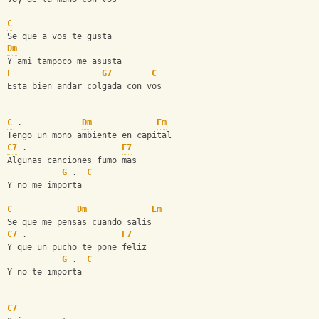
C
Se que a vos te gusta
Dm
Y ami tampoco me asusta
F
G7
C
Esta bien andar colgada con vos
C
 .            
Dm
Em
Tengo un mono ambiente en capital
C7
 .                   
F7
Algunas canciones fumo mas
G
 .  
C
Y no me importa
C
Dm
Em
Se que me pensas cuando salis
C7
 .                   
F7
Y que un pucho te pone feliz
G
 .  
C
Y no te importa
C7