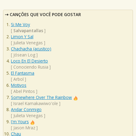
CANÇÕES QUE VOCÊ PODE GOSTAR
Si Me Voy
[
Salvapantallas
]
Limon Y Sal
[
Julieta Venegas
]
Chachacha (acustico)
[
Jósean Log
]
Loco En El Desierto
[
Conociendo Rusia
]
El Fantasma
[
Arbol
]
Motivos
[
Abel Pintos
]
Somewhere Over The Rainbow
[
Israel Kamakawiwo'ole
]
Andar Conmigo
[
Julieta Venegas
]
I'm Yours
[
Jason Mraz
]
Chau