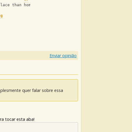
place than home
ug
Enviar opinião
mplesmente quer falar sobre essa
ra tocar esta aba!