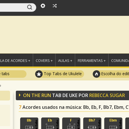
LA DE ACORDES +
COVERS +
AULAS +
FERRAMENTAS +
COMUNIDA
e tabs
Top Tabs de Ukulele
Escolha do edi
n
ON THE RUN
TAB DE UKE POR
REBECCA SUGAR
7
Acordes usados na música
: Bb, Eb, F, Bb7, Ebm, 