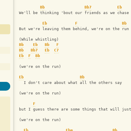
Bb
Bb7
Eb
We'll be thinking 'bout our friends as we chase
Eb
F
Bb
But we're leaving them behind, we're on the run
(While whistling)
Bb
Eb
Bb
F
Bb
Bb7
Eb
C7
Eb
F
Bb
(we're on the run)
Eb
Bb
  I don't care about what all the others say
(we're on the run)
F
but I guess there are some things that will jus
(we're on the run)
Eb
Ebm
Bb