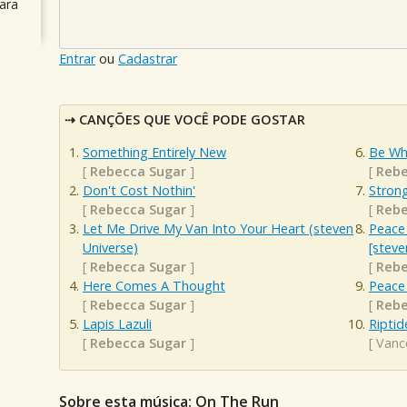
ara
Entrar
ou
Cadastrar
CANÇÕES QUE VOCÊ PODE GOSTAR
Something Entirely New
Be Wh
[
Rebecca Sugar
]
[
Rebe
Don't Cost Nothin'
Stron
[
Rebecca Sugar
]
[
Rebe
Let Me Drive My Van Into Your Heart (steven
Peace 
Universe)
[steve
[
Rebecca Sugar
]
[
Rebe
Here Comes A Thought
Peace 
[
Rebecca Sugar
]
[
Rebe
Lapis Lazuli
Riptid
[
Rebecca Sugar
]
[
Vanc
Sobre esta música: On The Run