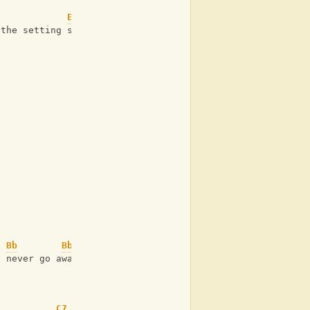
Ebm
 the setting sun
Bb
Bb7
t never go away
C7