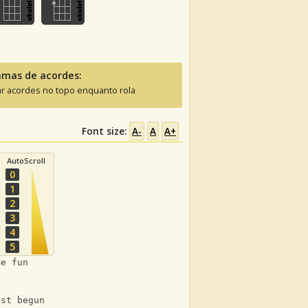
amas de acordes:
ar acordes no topo enquanto rola
Font size:
A-
A
A+
AutoScroll
0
1
2
3
4
5
me fun
ust begun