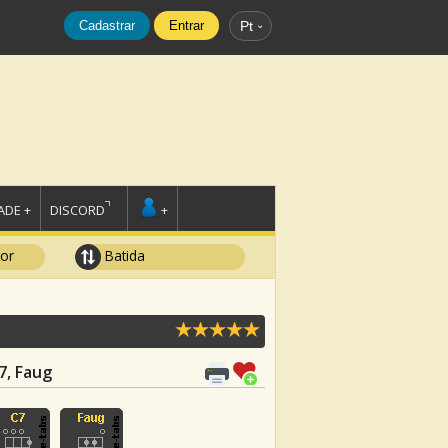
Cadastrar
Entrar
Pt
DE +
DISCORD
+
tor
Batida
C7, Faug