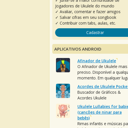
✓ Junte-se à maior comunidade de
Jogadores de Ukulele do mundo
✓ Avaliar, comentar e fazer amigos
✓ Salvar cifras em seu songbook
✓ Contribuir com tabs, aulas, etc.
Cadastrar
APLICATIVOS ANDROID
Afinador de Ukulele
O Afinador de Ukulele mais
preciso. Disponível a qualq
momento. Em qualquer luga
Acordes de Ukulele Pocke
Buscador de Gráficos &
Acordes Ukulele
Ukulele Lullabies for babi
(canções de ninar para
bebês)
Rimas infantis e músicas pa