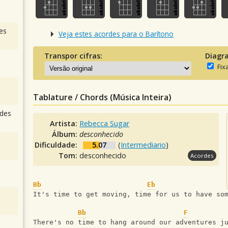
es
Veja estes acordes para o Barítono
Transpor cifras:
Diagr
Fix
Tablature / Chords (Música Inteira)
des
Artista:
Rebecca Sugar
Álbum:
desconhecido
Dificuldade:
5.07
(
Intermediario
)
Tom:
desconhecido
Acordes
Bb
Eb
It's time to get moving, time for us to have so
Bb
F
There's no time to hang around our adventures j