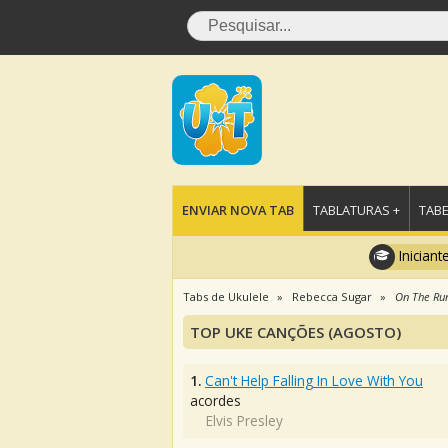
ENVIAR NOVA TAB
TABLATURAS +
TABE
Iniciant
Tabs de Ukulele
Rebecca Sugar
On The Ru
TOP UKE CANÇÕES (AGOSTO)
1.
Can't Help Falling In Love With You
acordes
Elvis Presley