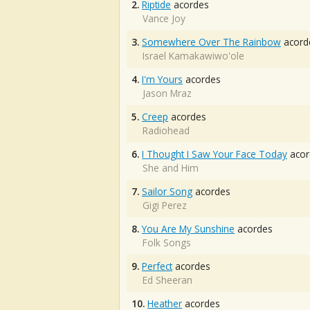
2.
Riptide
acordes
Vance Joy
3.
Somewhere Over The Rainbow
acord
Israel Kamakawiwo'ole
4.
I'm Yours
acordes
Jason Mraz
5.
Creep
acordes
Radiohead
6.
I Thought I Saw Your Face Today
acor
She and Him
7.
Sailor Song
acordes
Gigi Perez
8.
You Are My Sunshine
acordes
Folk Songs
9.
Perfect
acordes
Ed Sheeran
10.
Heather
acordes