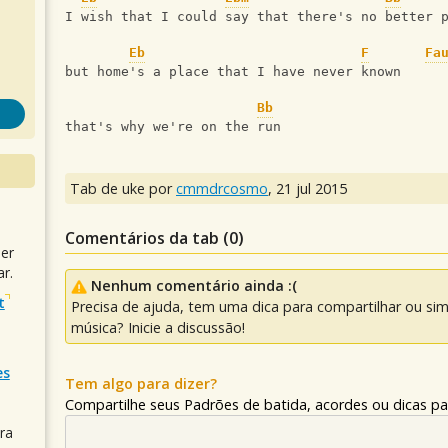
I wish that I could say that there's no better 
Eb
F
Fa
but home's a place that I have never known
Bb
that's why we're on the run
Tab de uke por
cmmdrcosmo
,
21 jul 2015
Comentários da tab (
0
)
uer
r.
Nenhum comentário ainda :(
t
Precisa de ajuda, tem uma dica para compartilhar ou si
música? Inicie a discussão!
es
Tem algo para dizer?
Compartilhe seus Padrões de batida, acordes ou dicas pa
ra