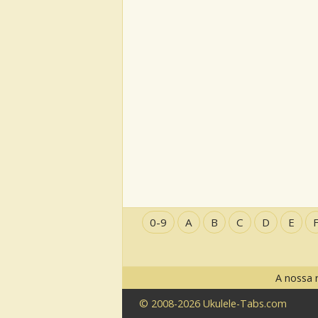
0-9
A
B
C
D
E
A nossa 
© 2008-2026 Ukulele-Tabs.com