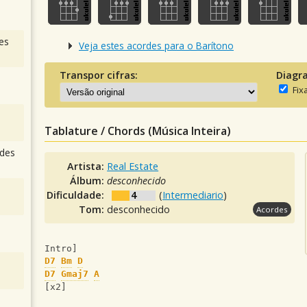
es
Veja estes acordes para o Barítono
Transpor cifras:
Diagr
Fix
Tablature / Chords (Música Inteira)
des
Artista:
Real Estate
Álbum:
desconhecido
Dificuldade:
4
(
Intermediario
)
Tom:
desconhecido
Acordes
Intro]
D7
Bm
D
D7
Gmaj7
A
[x2]