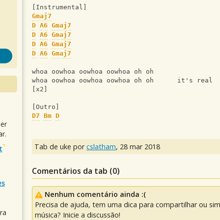
[Instrumental]
Gmaj7
D
A6
Gmaj7
D
A6
Gmaj7
D
A6
Gmaj7
D
A6
Gmaj7
whoa oowhoa oowhoa oowhoa oh oh
whoa oowhoa oowhoa oowhoa oh oh      it's real
[x2]
[Outro]
D7
Bm
D
uer
r.
Tab de uke por
cslatham
,
28 mar 2018
t
Comentários da tab (
0
)
es
Nenhum comentário ainda :(
Precisa de ajuda, tem uma dica para compartilhar ou si
ra
música? Inicie a discussão!