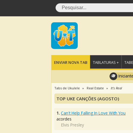
ENVIAR NOVA TAB
TABLATURAS +
TABE
Iniciant
Tabs de Ukulele
Real Estate
It's Real
TOP UKE CANÇÕES (AGOSTO)
1.
Can't Help Falling In Love With You
acordes
Elvis Presley