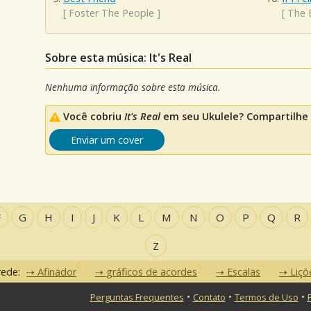
[
Foster The People
]
[
The 
Sobre esta música: It's Real
Nenhuma informação sobre esta música.
Você cobriu
It's Real
em seu Ukulele? Compartilhe 
Enviar um cover
F
G
H
I
J
K
L
M
N
O
P
Q
R
Z
rede:
Afinador
gráficos de acordes
Escalas
Liçõ
•
•
•
Perguntas Frequentes
Contato
Termos de Uso