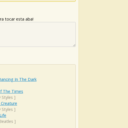
ra tocar esta aba!
Dancing In The Dark
Of The Times
 Styles
]
 Creature
 Styles
]
Life
Beatles
]
l