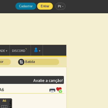
Cadastrar
Entrar
Pt
DE +
DISCORD
+
tor
Batida
Avalie a canção!
 A6