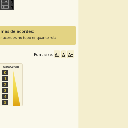
amas de acordes:
ar acordes no topo enquanto rola
Font size:
A-
A
A+
AutoScroll
0
1
2
3
4
5