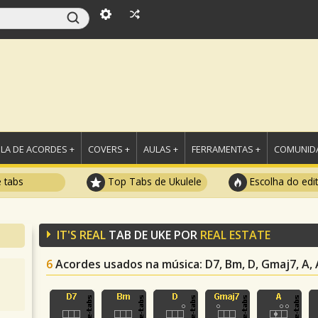
LA DE ACORDES +
COVERS +
AULAS +
FERRAMENTAS +
COMUNIDA
e tabs
Top Tabs de Ukulele
Escolha do edi
IT'S REAL
TAB DE UKE POR
REAL ESTATE
6
Acordes usados na música
: D7, Bm, D, Gmaj7, A,