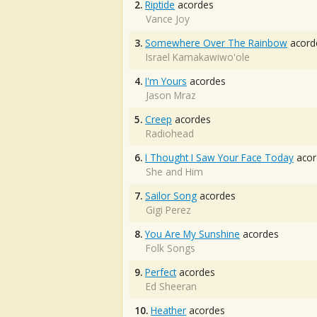
2.
Riptide
acordes
Vance Joy
3.
Somewhere Over The Rainbow
acord
Israel Kamakawiwo'ole
4.
I'm Yours
acordes
Jason Mraz
5.
Creep
acordes
Radiohead
6.
I Thought I Saw Your Face Today
acor
She and Him
7.
Sailor Song
acordes
Gigi Perez
8.
You Are My Sunshine
acordes
Folk Songs
9.
Perfect
acordes
Ed Sheeran
10.
Heather
acordes