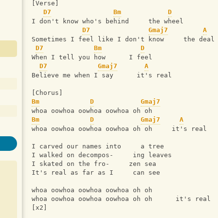
[Verse]
D7
Bm
D
I don't know who's behind     the wheel
D7
Gmaj7
A
Sometimes I feel like I don't know     the deal
D7
Bm
D
When I tell you how      I feel
D7
Gmaj7
A
Believe me when I say      it's real
[Chorus]
Bm
D
Gmaj7
whoa oowhoa oowhoa oowhoa oh oh
Bm
D
Gmaj7
A
whoa oowhoa oowhoa oowhoa oh oh     it's real
I carved our names into     a tree
I walked on decompos-     ing leaves
I skated on the fro-     zen sea
It's real as far as I     can see
whoa oowhoa oowhoa oowhoa oh oh
whoa oowhoa oowhoa oowhoa oh oh      it's real
[x2]