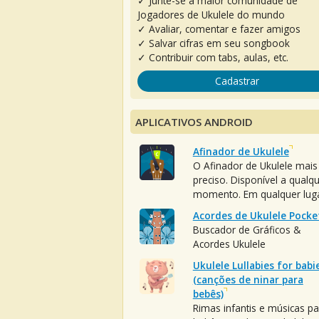
✓ Junte-se à maior comunidade de
Jogadores de Ukulele do mundo
✓ Avaliar, comentar e fazer amigos
✓ Salvar cifras em seu songbook
✓ Contribuir com tabs, aulas, etc.
Cadastrar
APLICATIVOS ANDROID
Afinador de Ukulele
O Afinador de Ukulele mais
preciso. Disponível a qualq
momento. Em qualquer luga
Acordes de Ukulele Pocke
Buscador de Gráficos &
Acordes Ukulele
Ukulele Lullabies for babi
(canções de ninar para
bebês)
Rimas infantis e músicas pa