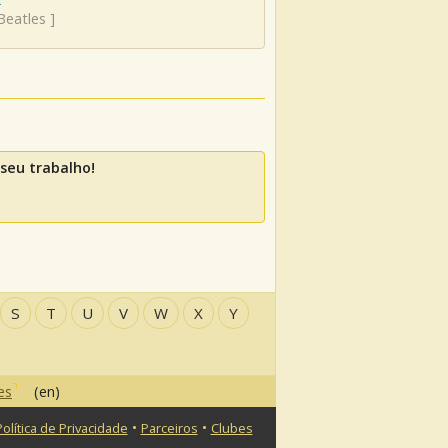
Beatles
]
seu trabalho!
S
T
U
V
W
X
Y
es
(en)
•
•
Política de Privacidade
Parceiros
Clubes