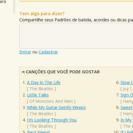
ara
Tem algo para dizer?
Compartilhe seus Padrões de batida, acordes ou dicas pa
Entrar
ou
Cadastrar
CANÇÕES QUE VOCÊ PODE GOSTAR
A Day In The Life
Slow 
[
The Beatles
]
[
Joji
]
Little Talks
Sign 
[
Of Monsters And Men
]
[
Harry
While My Guitar Gently Weeps
Sweet
[
The Beatles
]
[
Harry
I'm Looking Through You
In My 
[
The Beatles
]
[
The 
Best Friend
If I Fel