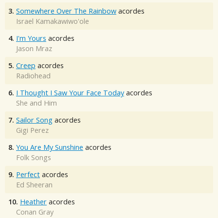
3.
Somewhere Over The Rainbow
acordes
Israel Kamakawiwo'ole
4.
I'm Yours
acordes
Jason Mraz
5.
Creep
acordes
Radiohead
6.
I Thought I Saw Your Face Today
acordes
She and Him
7.
Sailor Song
acordes
Gigi Perez
8.
You Are My Sunshine
acordes
Folk Songs
9.
Perfect
acordes
Ed Sheeran
10.
Heather
acordes
Conan Gray