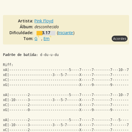
Artista:
Pink Floyd
Álbum:
desconhecido
Dificuldade:
3.17
(
Iniciante
)
Tom:
G
,
Em
Acordes
Padrõe de batida:
 d-du-u-du
Riff:
xA|-----------------------------5----7-----7--------7---10--7-
xE|---------------------3---5-7------X-----7--------7---------
xC|----------------------------------X-----7--------7---------
xG|----------------------------------X-----9--------9---------
xA|---------2-------------------5----7-----7--------7---10--7-
xE|-10------3-----------3---5-7------X-----7--------7---------
xC|---------2------------------------X-----7--------7---------
xG|---------0------------------------X-----9--------9---------
xA|---------2-------------------5----7-----7--------7---5-----
xE|-10------3-----------3---5-7------X-----7--------7-------7-
xC|---------2------------------------X-----7--------7---------