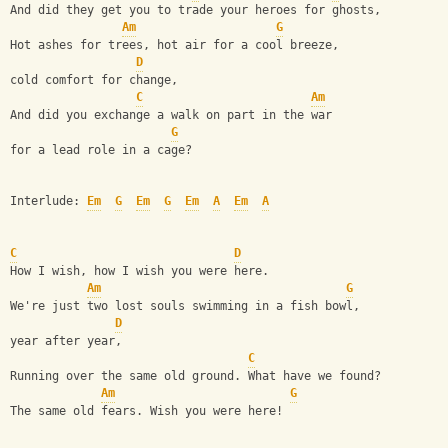
And did they get you to trade your heroes for ghosts,
Am
G
Hot ashes for trees, hot air for a cool breeze,
D
cold comfort for change,
C
Am
And did you exchange a walk on part in the war
G
for a lead role in a cage?
Interlude: 
Em
G
Em
G
Em
A
Em
A
C
D
How I wish, how I wish you were here.
Am
G
We're just two lost souls swimming in a fish bowl,
D
year after year,
C
Running over the same old ground. What have we found?
Am
G
The same old fears. Wish you were here!