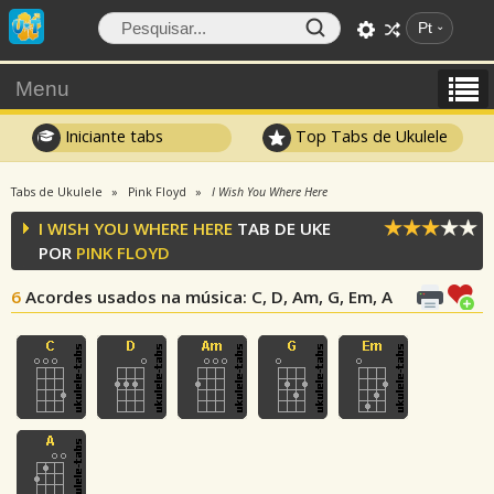
Pt
Menu
Iniciante tabs
Top Tabs de Ukulele
Tabs de Ukulele
Pink Floyd
I Wish You Where Here
I WISH YOU WHERE HERE
TAB DE UKE
POR
PINK FLOYD
6
Acordes usados na música
: C, D, Am, G, Em, A