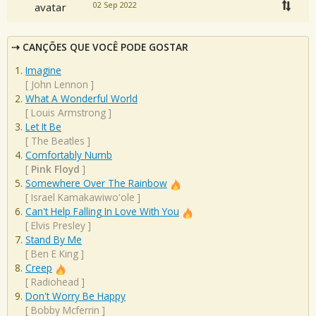
02 Sep 2022
CANÇÕES QUE VOCÊ PODE GOSTAR
Imagine
[
John Lennon
]
What A Wonderful World
[
Louis Armstrong
]
Let It Be
[
The Beatles
]
Comfortably Numb
[
Pink Floyd
]
Somewhere Over The Rainbow
[
Israel Kamakawiwo'ole
]
Can't Help Falling In Love With You
[
Elvis Presley
]
Stand By Me
[
Ben E King
]
Creep
[
Radiohead
]
Don't Worry Be Happy
[
Bobby Mcferrin
]