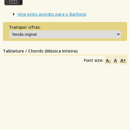
Veja estes acordes para o Barítono
Transpor cifras:
Tablature / Chords (Música Inteira)
Font size:
A-
A
A+