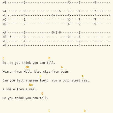
xG|---------0------------------------X-----9--------9---------
xA|---------0-------------------5----7-----7--------7---5-----
xE|-5-------0---------------5-7------X-----7--------7-------7-
xC|---------1------------------------X-----7--------7---------
xG|---------2------------------------X-----9--------9---------
xA|---------0---------------0-2-0----------2------------------
xE|-5-------0------------------------3-----3------------------
xC|---------1------------------------------2------------------
xG|---------2------------------------------0------------------
C
D
So, so you think you can tell,
Am
G
Heaven from Hell, blue skys from pain.
D
C
Can you tell a green field from a cold steel rail,
Am
a smile from a veil,
G
Do you think you can tell?
C
D