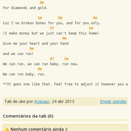
Dm
For diamonds and gold.
Gm
Dm
Am
Cuz I've broken bones for you, and for you only.
A7
Gm
(I make money but we just can't keep this home)
Dm
Give me your heart and your hand 
Am
and we can run!
A7
Gm
We can run, we can run baby, run now.
Dm
We can run baby, run.
**It goes one like that. Feel free to adjust it however you wa
Tab de uke por
Ayasaur
,
24 abr 2013
Enviar opinião
Comentários da tab (
0
)
Nenhum comentário ainda :(