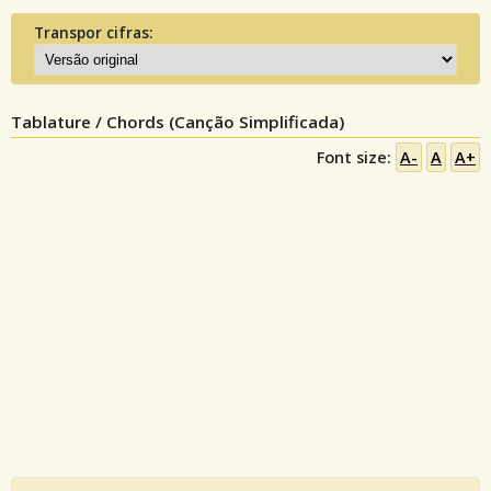
Transpor cifras:
Tablature / Chords (Canção Simplificada)
Font size:
A-
A
A+