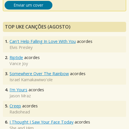
Enviar um cover
TOP UKE CANÇÕES (AGOSTO)
1.
Can't Help Falling In Love With You
acordes
Elvis Presley
2.
Riptide
acordes
Vance Joy
3.
Somewhere Over The Rainbow
acordes
Israel Kamakawiwo'ole
4.
I'm Yours
acordes
Jason Mraz
5.
Creep
acordes
Radiohead
6.
I Thought I Saw Your Face Today
acordes
She and Him