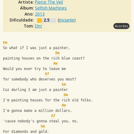
Artista:
Pierce The Veil
Álbum:
Selfish Machines
Ano:
2013
Dificuldade:
2.5
(
Iniciante
)
Tom:
Dm
Acordes
Gm
So what if I was just a painter,
Dm
painting houses on the rich blue coast?
Am
Would you ever try to leave me
A7
for somebody who deserves you most?
Gm
Cuz darling I am just a painter
Dm
I'm painting houses for the rich old folks.
Am
I'm gonna make a million dollars,
A7
'cause nobody's gonna steal you, no,
Gm
For diamonds and gold.