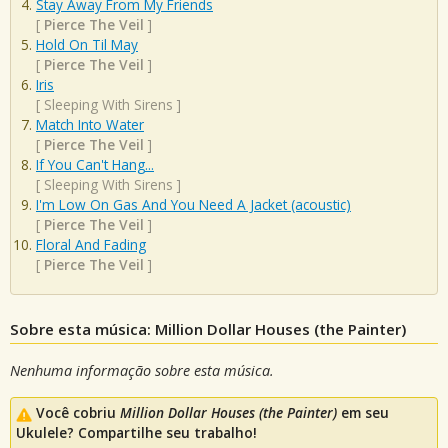
Stay Away From My Friends
[
Pierce The Veil
]
Hold On Til May
[
Pierce The Veil
]
Iris
[
Sleeping With Sirens
]
Match Into Water
[
Pierce The Veil
]
If You Can't Hang...
[
Sleeping With Sirens
]
I'm Low On Gas And You Need A Jacket (acoustic)
[
Pierce The Veil
]
Floral And Fading
[
Pierce The Veil
]
Sobre esta música: Million Dollar Houses (the Painter)
Nenhuma informação sobre esta música.
Você cobriu
Million Dollar Houses (the Painter)
em seu
Ukulele? Compartilhe seu trabalho!