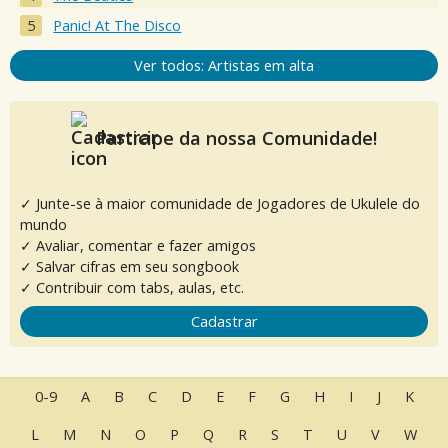
Panic! At The Disco
Ver todos: Artistas em alta
Participe da nossa Comunidade!
✓ Junte-se à maior comunidade de Jogadores de Ukulele do
mundo
✓ Avaliar, comentar e fazer amigos
✓ Salvar cifras em seu songbook
✓ Contribuir com tabs, aulas, etc.
Cadastrar
0-9
A
B
C
D
E
F
G
H
I
J
K
L
M
N
O
P
Q
R
S
T
U
V
W