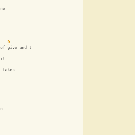
ine
D
 of give and take
ait
t takes
on