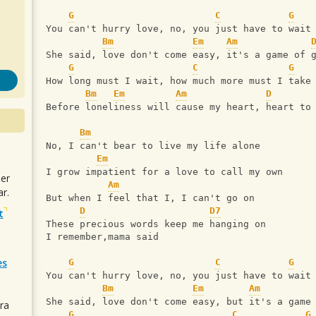
G
C
G
You can't hurry love, no, you just have to wait
Bm
Em
Am
She said, love don't come easy, it's a game of 
G
C
G
How long must I wait, how much more must I take
Bm
Em
Am
D
Before loneliness will cause my heart, heart to
Bm
No, I can't bear to live my life alone
Em
I grow impatient for a love to call my own
uer
Am
r.
But when I feel that I, I can't go on
D
D7
t
These precious words keep me hanging on
I remember,mama said
es
G
C
G
You can't hurry love, no, you just have to wait
Bm
Em
Am
She said, love don't come easy, but it's a game
ra
G
C
G