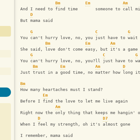
Bm
Em
Am
And I need to find time       someone to call m
D
But mama said
G
C
G
You can't hurry love, no, you just have to wait
Bm
Em
Am
She said, love don't come easy, but it's a game
G
C
G
You can't hurry love, no, you?ll just have to w
Bm
Em
Am
D
Just trust in a good time, no matter how long i
Bm
How many heartaches must I stand?
Em
Before I find the love to let me live again
Am
Right now the only thing that keeps me hangin' 
D
D7
When I feel my strength, oh it's almost gone
I remember, mama said 