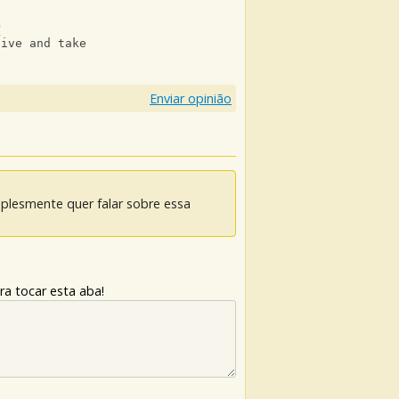
D
give and take
Enviar opinião
mplesmente quer falar sobre essa
ra tocar esta aba!