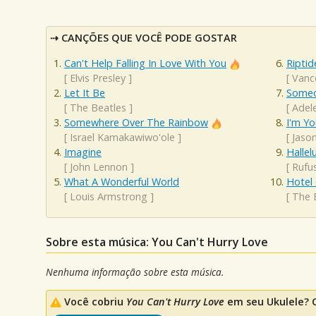
CANÇÕES QUE VOCÊ PODE GOSTAR
Can't Help Falling In Love With You
Riptid
[
Elvis Presley
]
[
Vanc
Let It Be
Someo
[
The Beatles
]
[
Adel
Somewhere Over The Rainbow
I'm Yo
[
Israel Kamakawiwo'ole
]
[
Jaso
Imagine
Hallel
[
John Lennon
]
[
Rufu
What A Wonderful World
Hotel 
[
Louis Armstrong
]
[
The 
Sobre esta música: You Can't Hurry Love
Nenhuma informação sobre esta música.
Você cobriu
You Can't Hurry Love
em seu Ukulele? C