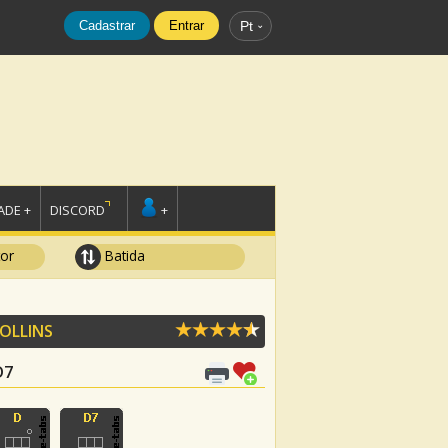
Cadastrar
Entrar
Pt
DE +
DISCORD
+
tor
Batida
COLLINS
D7