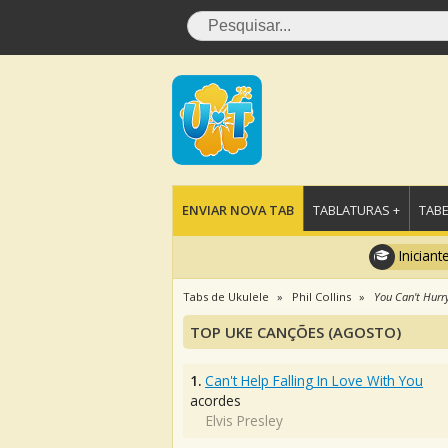
ENVIAR NOVA TAB
TABLATURAS +
TABE
Iniciant
Tabs de Ukulele
Phil Collins
You Can't Hurr
TOP UKE CANÇÕES (AGOSTO)
1.
Can't Help Falling In Love With You
acordes
Elvis Presley