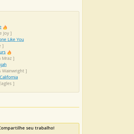
e
e Joy
]
ne Like You
e
]
urs
n Mraz
]
ujah
s Wainwright
]
California
Eagles
]
ompartilhe seu trabalho!