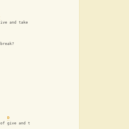
D
give and take
 break?
D
 of give and take