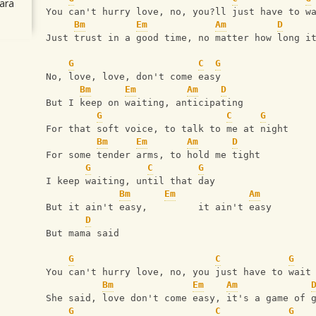
ara
You can't hurry love, no, you?ll just have to w
Bm
Em
Am
D
Just trust in a good time, no matter how long i
G
C
G
No, love, love, don't come easy
Bm
Em
Am
D
But I keep on waiting, anticipating 
G
C
G
For that soft voice, to talk to me at night
Bm
Em
Am
D
For some tender arms, to hold me tight
G
C
G
I keep waiting, until that day
Bm
Em
Am
But it ain't easy,         it ain't easy 
D
But mama said 
G
C
G
You can't hurry love, no, you just have to wait
Bm
Em
Am
She said, love don't come easy, it's a game of 
G
C
G