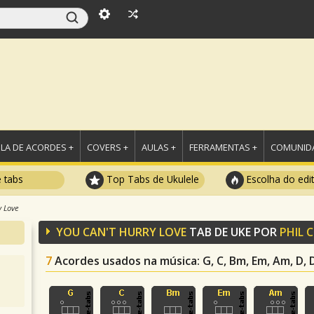
LA DE ACORDES +
COVERS +
AULAS +
FERRAMENTAS +
COMUNIDA
e tabs
Top Tabs de Ukulele
Escolha do edi
y Love
YOU CAN'T HURRY LOVE
TAB DE UKE POR
PHIL 
7
Acordes usados na música
: G, C, Bm, Em, Am, D, 