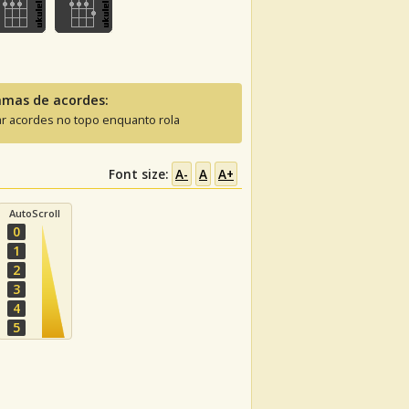
amas de acordes:
ar acordes no topo enquanto rola
Font size:
A-
A
A+
AutoScroll
0
1
2
3
4
5