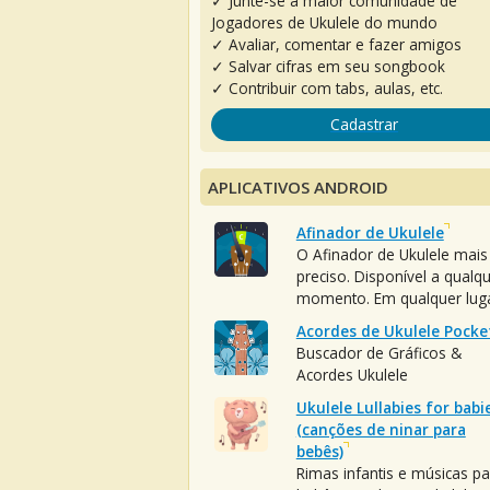
✓ Junte-se à maior comunidade de
Jogadores de Ukulele do mundo
✓ Avaliar, comentar e fazer amigos
✓ Salvar cifras em seu songbook
✓ Contribuir com tabs, aulas, etc.
Cadastrar
APLICATIVOS ANDROID
Afinador de Ukulele
O Afinador de Ukulele mais
preciso. Disponível a qualq
momento. Em qualquer luga
Acordes de Ukulele Pocke
Buscador de Gráficos &
Acordes Ukulele
Ukulele Lullabies for babi
(canções de ninar para
bebês)
Rimas infantis e músicas pa