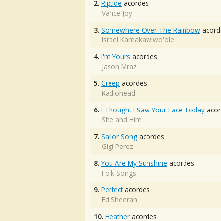
2.
Riptide
acordes
Vance Joy
3.
Somewhere Over The Rainbow
acord
Israel Kamakawiwo'ole
4.
I'm Yours
acordes
Jason Mraz
5.
Creep
acordes
Radiohead
6.
I Thought I Saw Your Face Today
acor
She and Him
7.
Sailor Song
acordes
Gigi Perez
8.
You Are My Sunshine
acordes
Folk Songs
9.
Perfect
acordes
Ed Sheeran
10.
Heather
acordes