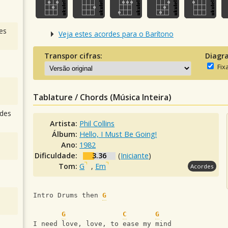
es
Veja estes acordes para o Barítono
Transpor cifras:
Diagr
Fix
Tablature / Chords (Música Inteira)
des
Artista:
Phil Collins
Álbum:
Hello, I Must Be Going!
Ano:
1982
Dificuldade:
3.36
(
Iniciante
)
Tom:
G
,
Em
Acordes
Intro Drums then 
G
G
C
G
I need love, love, to ease my mind