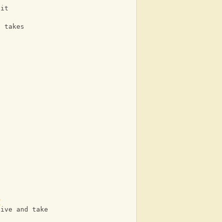
ait
t takes
D
give and take