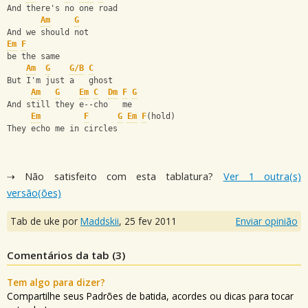
And there's no one road
Am
G
And we should not 
Em
F
be the same
Am
G
G/B
C
But I'm just a   ghost
Am
G
Em
C
Dm
F
G
And still they e--cho   me
Em
F
G
Em
F
(hold)
They echo me in circles
⇢ Não satisfeito com esta tablatura?
Ver 1 outra(s)
versão(ões)
Tab de uke por
Maddskii
,
25 fev 2011
Enviar opinião
Comentários da tab (
3
)
Tem algo para dizer?
Compartilhe seus Padrões de batida, acordes ou dicas para tocar