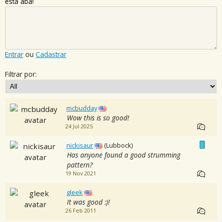
esta aba!
Entrar
ou
Cadastrar
Filtrar por:
mcbudday
Wow this is so good!
24 Jul 2025
nickisaur
(Lubbock)
Has anyone found a good strumming
pattern?
19 Nov 2021
gleek
It was good :)!
26 Feb 2011