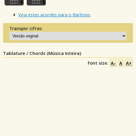
Veja estes acordes para o Barítono
Transpor cifras:
Tablature / Chords (Música Inteira)
Font size:
A-
A
A+