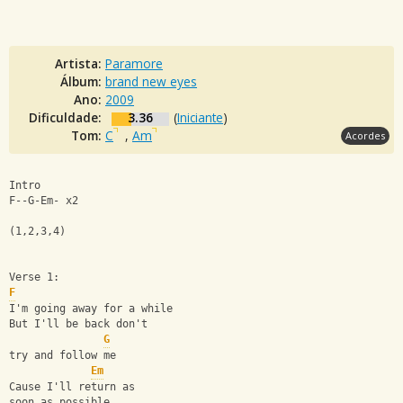
Artista:
Paramore
Álbum:
brand new eyes
Ano:
2009
Dificuldade:
3.36
(
Iniciante
)
Tom:
C
,
Am
Acordes
Intro
F--G-Em- x2
(1,2,3,4)
Verse 1:
F
I'm going away for a while
But I'll be back don't 
G
try and follow me
Em
Cause I'll return as 
soon as possible