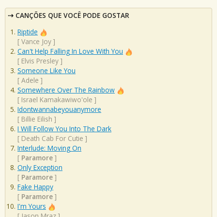
CANÇÕES QUE VOCÊ PODE GOSTAR
Riptide
[
Vance Joy
]
Can't Help Falling In Love With You
[
Elvis Presley
]
Someone Like You
[
Adele
]
Somewhere Over The Rainbow
[
Israel Kamakawiwo'ole
]
Idontwannabeyouanymore
[
Billie Eilish
]
I Will Follow You Into The Dark
[
Death Cab For Cutie
]
Interlude: Moving On
[
Paramore
]
Only Exception
[
Paramore
]
Fake Happy
[
Paramore
]
I'm Yours
[
Jason Mraz
]