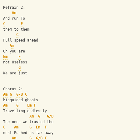
Refrain 2:
Am
And run To 
C
F
them to them
G
Full speed ahead
Am
Oh you are 
Em
F
not Useless
G
We are just
Chorus 2:
Am
G
G/B
C
Misguided ghosts
Am
G
Em
F
Travelling endlessly
Am
G
G/B
The ones we trusted the 
C
Am
G
Em
F
most Pushed us far away
Am
G
G/B
C