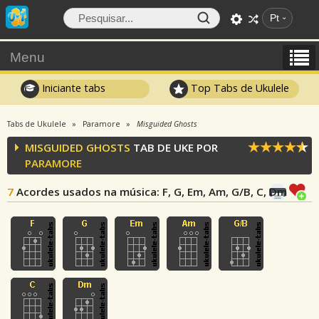
Pt
Menu
Iniciante tabs
Top Tabs de Ukulele
Tabs de Ukulele
Paramore
Misguided Ghosts
MISGUIDED GHOSTS
TAB DE UKE POR
PARAMORE
7
Acordes usados na música
: F, G, Em, Am, G/B, C, Dm