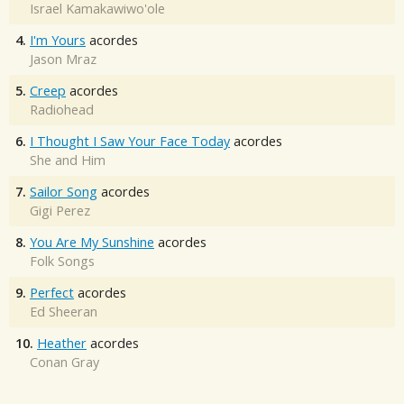
Israel Kamakawiwo'ole
4.
I'm Yours
acordes
Jason Mraz
5.
Creep
acordes
Radiohead
6.
I Thought I Saw Your Face Today
acordes
She and Him
7.
Sailor Song
acordes
Gigi Perez
8.
You Are My Sunshine
acordes
Folk Songs
9.
Perfect
acordes
Ed Sheeran
10.
Heather
acordes
Conan Gray