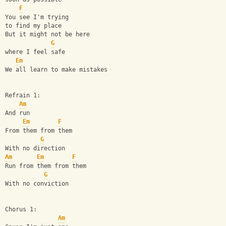
F
You see I'm trying 
to find my place
But it might not be here 
G
where I feel safe
Em
We all learn to make mistakes
Refrain 1:
Am
And run
Em
F
From them from them
G
With no direction
Am
Em
F
Run from them from them
G
With no conviction
Chorus 1:
Am