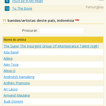
You'll Be In My Heart
Pamungkas
To The Bone
71
bandas/artistas deste país, Indonésia
Procurar:
Nome do artista
The Super The Insurgent Group Of Intemperance Talent (sigit)
Ada Band
Adera
Alex Teza
Alexa O
Andmesh Kamaleng
Ardhito Pramono
Ari Lasso
Armand Maulana
Budi Doremi