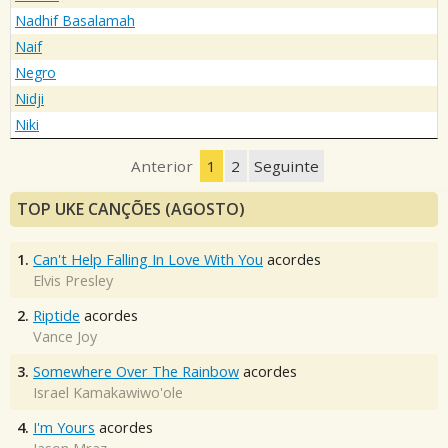
Nadhif Basalamah
Naif
Negro
Nidji
Niki
Anterior
1
2
Seguinte
TOP UKE CANÇÕES (AGOSTO)
1.
Can't Help Falling In Love With You
acordes
Elvis Presley
2.
Riptide
acordes
Vance Joy
3.
Somewhere Over The Rainbow
acordes
Israel Kamakawiwo'ole
4.
I'm Yours
acordes