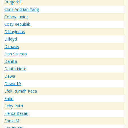
Burgerkill
Chris Andrian Yang
Coboy Junior
Cozy Republik
D'bagindas
D'lloyd
D'masiv
Dan Salvato
Danilla
Death Note
Dewa
Dewa 19
Efek Rumah Kaca
Fatin
Feby Putri
Fiersa Besari
Fonzi M