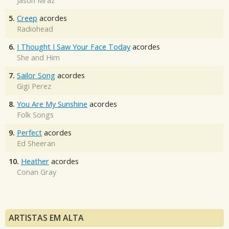
Jason Mraz
5.
Creep
acordes
Radiohead
6.
I Thought I Saw Your Face Today
acordes
She and Him
7.
Sailor Song
acordes
Gigi Perez
8.
You Are My Sunshine
acordes
Folk Songs
9.
Perfect
acordes
Ed Sheeran
10.
Heather
acordes
Conan Gray
ARTISTAS EM ALTA