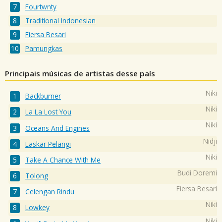
Fourtwnty
Traditional Indonesian
Fiersa Besari
Pamungkas
Principais músicas de artistas desse país
Niki
Backburner
Niki
La La Lost You
Niki
Oceans And Engines
Nidji
Laskar Pelangi
Niki
Take A Chance With Me
Budi Doremi
Tolong
Fiersa Besari
Celengan Rindu
Niki
Lowkey
Niki