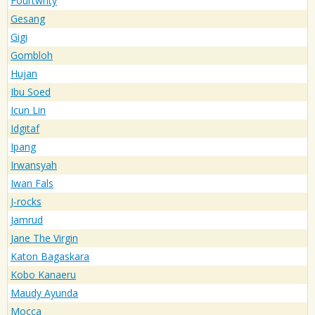
Fourtwnty
Gesang
Gigi
Gombloh
Hujan
Ibu Soed
Icun Lin
Idgitaf
Ipang
Irwansyah
Iwan Fals
J-rocks
Jamrud
Jane The Virgin
Katon Bagaskara
Kobo Kanaeru
Maudy Ayunda
Mocca