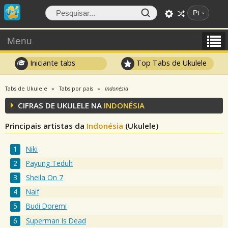
Pt
Menu
Iniciante tabs
Top Tabs de Ukulele
Tabs de Ukulele
Tabs por país
Indonésia
CIFRAS DE UKULELE NA
INDONÉSIA
Principais artistas da
Indonésia
(Ukulele)
Niki
Payung Teduh
Sheila On 7
Naif
Budi Doremi
Superman Is Dead