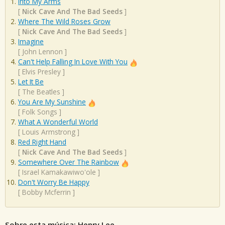
Into My Arms
[
Nick Cave And The Bad Seeds
]
Where The Wild Roses Grow
[
Nick Cave And The Bad Seeds
]
Imagine
[
John Lennon
]
Can't Help Falling In Love With You
[
Elvis Presley
]
Let It Be
[
The Beatles
]
You Are My Sunshine
[
Folk Songs
]
What A Wonderful World
[
Louis Armstrong
]
Red Right Hand
[
Nick Cave And The Bad Seeds
]
Somewhere Over The Rainbow
[
Israel Kamakawiwo'ole
]
Don't Worry Be Happy
[
Bobby Mcferrin
]
Sobre esta música: Henry Lee