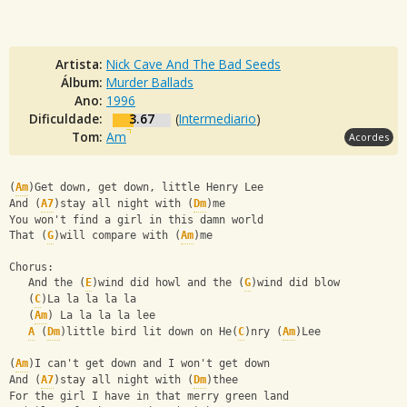
Artista:
Nick Cave And The Bad Seeds
Álbum:
Murder Ballads
Ano:
1996
Dificuldade:
3.67
(
Intermediario
)
Tom:
Am
Acordes
(
Am
)Get down, get down, little Henry Lee 
And (
A7
)stay all night with (
Dm
)me 
You won't find a girl in this damn world 
That (
G
)will compare with (
Am
)me 
Chorus: 
   And the (
E
)wind did howl and the (
G
)wind did blow 
   (
C
)La la la la la 
   (
Am
) La la la la lee 
A
 (
Dm
)little bird lit down on He(
C
)nry (
Am
)Lee 
(
Am
)I can't get down and I won't get down 
And (
A7
)stay all night with (
Dm
)thee 
For the girl I have in that merry green land 