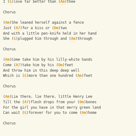
I (
G
)love far better than (
Am
)thee 
Chorus
(
Am
)She leaned herself against a fence 
Just (
A7
)for a kiss or (
Dm
)two 
And with a little pen-knife held in her hand 
She (
G
)plugged him through and (
Am
)through 
Chorus
(
Am
)Come take him by his lilly-white hands 
Come (
A7
)take him by his (
Dm
)feet 
And throw him in this deep deep well 
Which is (
G
)more than one hundred (
Am
)feet 
Chorus
(
Am
)Lie there, lie there, little Henry Lee 
Till the (
A7
)flesh drops from your (
Dm
)bones 
For the girl you have in that merry green land 
Can wait (
G
)forever for you to come (
Am
)home 
Chorus