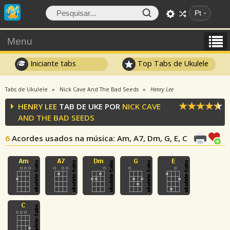
Pt
Menu
Iniciante tabs
Top Tabs de Ukulele
Tabs de Ukulele
Nick Cave And The Bad Seeds
Henry Lee
HENRY LEE
TAB DE UKE POR
NICK CAVE
AND THE BAD SEEDS
6
Acordes usados na música
: Am, A7, Dm, G, E, C