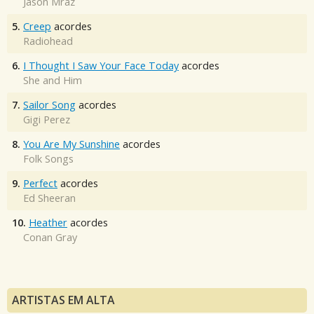
Jason Mraz
5.
Creep
acordes
Radiohead
6.
I Thought I Saw Your Face Today
acordes
She and Him
7.
Sailor Song
acordes
Gigi Perez
8.
You Are My Sunshine
acordes
Folk Songs
9.
Perfect
acordes
Ed Sheeran
10.
Heather
acordes
Conan Gray
ARTISTAS EM ALTA