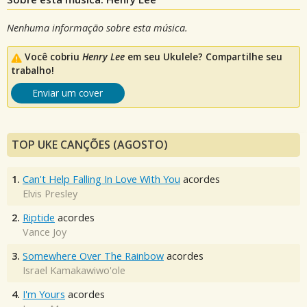
Nenhuma informação sobre esta música.
Você cobriu
Henry Lee
em seu Ukulele? Compartilhe seu
trabalho!
Enviar um cover
TOP UKE CANÇÕES (AGOSTO)
1.
Can't Help Falling In Love With You
acordes
Elvis Presley
2.
Riptide
acordes
Vance Joy
3.
Somewhere Over The Rainbow
acordes
Israel Kamakawiwo'ole
4.
I'm Yours
acordes