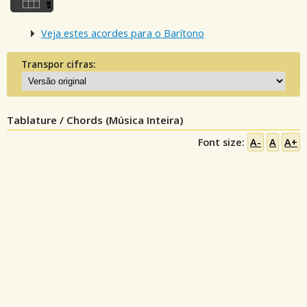
Veja estes acordes para o Barítono
Transpor cifras:
Tablature / Chords (Música Inteira)
Font size:
A-
A
A+