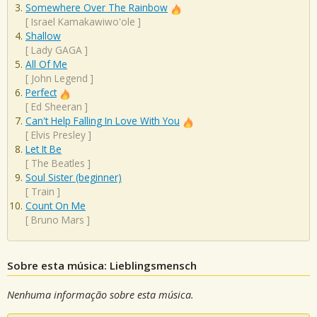
Somewhere Over The Rainbow
[
Israel Kamakawiwo'ole
]
Shallow
[
Lady GAGA
]
All Of Me
[
John Legend
]
Perfect
[
Ed Sheeran
]
Can't Help Falling In Love With You
[
Elvis Presley
]
Let It Be
[
The Beatles
]
Soul Sister (beginner)
[
Train
]
Count On Me
[
Bruno Mars
]
Sobre esta música: Lieblingsmensch
Nenhuma informação sobre esta música.