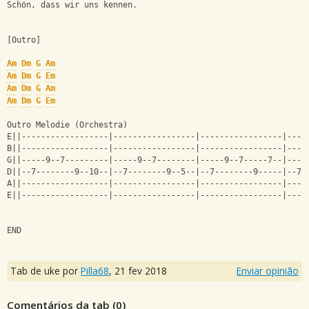
Schön, dass wir uns kennen.
[Outro]
Am
Dm
G
Am
Am
Dm
G
Em
Am
Dm
G
Am
Am
Dm
G
Em
Outro Melodie (Orchestra)
E||------------------|-----------------|-----------------|----
B||------------------|-----------------|-----------------|----
G||-----9--7---------|-----9--7--------|-----9--7-----7--|----
D||--7--------9--10--|--7--------9--5--|--7--------9-----|--7-
A||------------------|-----------------|-----------------|----
E||------------------|-----------------|-----------------|----
END
Tab de uke por
Pilla68
,
21 fev 2018
Enviar opinião
Comentários da tab (
0
)