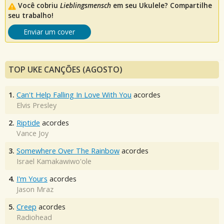
Você cobriu
Lieblingsmensch
em seu Ukulele? Compartilhe
seu trabalho!
Enviar um cover
TOP UKE CANÇÕES (AGOSTO)
1.
Can't Help Falling In Love With You
acordes
Elvis Presley
2.
Riptide
acordes
Vance Joy
3.
Somewhere Over The Rainbow
acordes
Israel Kamakawiwo'ole
4.
I'm Yours
acordes
Jason Mraz
5.
Creep
acordes
Radiohead