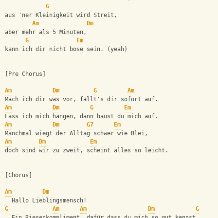
G
aus 'ner Kleinigkeit wird Streit,
Am
Dm
aber mehr als 5 Minuten,
G
Em
kann ich dir nicht böse sein. (yeah)
[Pre Chorus]
Am
Dm
G
Am
Mach ich dir was vor, fällt's dir sofort auf.
Am
Dm
G
Em
Lass ich mich hängen, dann baust du mich auf.
Am
Dm
G7
Em
Manchmal wiegt der Alltag schwer wie Blei,
Am
Dm
Em
doch sind wir zu zweit, scheint alles so leicht.
[Chorus]
Am
Dm
  Hallo Lieblingsmensch!
G
Am
Am
Dm
G
  Ein Riesenkompliment, dafür dass du mich so gut kennst.