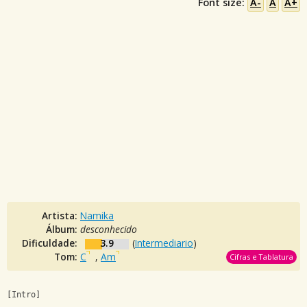
Font size:
A-
A
A+
Artista:
Namika
Álbum:
desconhecido
Dificuldade:
3.9
(
Intermediario
)
Tom:
C
,
Am
Cifras e Tablatura
[Intro]