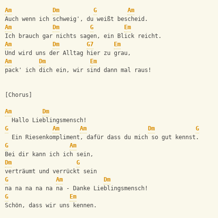
Am
Dm
G
Am
Auch wenn ich schweig', du weißt bescheid.
Am
Dm
G
Em
Ich brauch gar nichts sagen, ein Blick reicht.
Am
Dm
G7
Em
Und wird uns der Alltag hier zu grau,
Am
Dm
Em
pack' ich dich ein, wir sind dann mal raus!
[Chorus]
Am
Dm
  Hallo Lieblingsmensch!
G
Am
Am
Dm
G
  Ein Riesenkompliment, dafür dass du mich so gut kennst.
G
Am
Bei dir kann ich ich sein,
Dm
G
verträumt und verrückt sein
G
Am
Dm
na na na na na na - Danke Lieblingsmensch!
G
Em
Schön, dass wir uns kennen.