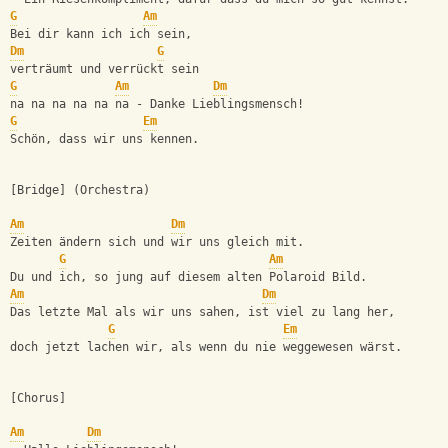
G
Am
Bei dir kann ich ich sein,
Dm
G
verträumt und verrückt sein
G
Am
Dm
na na na na na na - Danke Lieblingsmensch!
G
Em
Schön, dass wir uns kennen.
[Bridge] (Orchestra)
Am
Dm
Zeiten ändern sich und wir uns gleich mit.
G
Am
Du und ich, so jung auf diesem alten Polaroid Bild.
Am
Dm
Das letzte Mal als wir uns sahen, ist viel zu lang her,
G
Em
doch jetzt lachen wir, als wenn du nie weggewesen wärst.
[Chorus]
Am
Dm