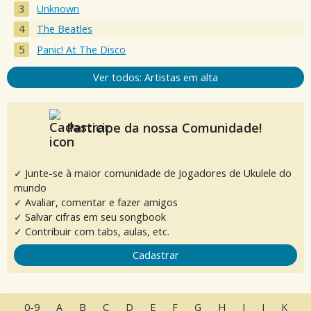
Unknown
The Beatles
Panic! At The Disco
Ver todos: Artistas em alta
Participe da nossa Comunidade!
✓ Junte-se à maior comunidade de Jogadores de Ukulele do
mundo
✓ Avaliar, comentar e fazer amigos
✓ Salvar cifras em seu songbook
✓ Contribuir com tabs, aulas, etc.
Cadastrar
0-9
A
B
C
D
E
F
G
H
I
J
K