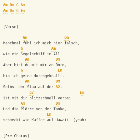
Am
Dm
G
Am
Am
Dm
G
Em
[Verse]
Am
Dm
Manchmal fühl ich mich hier falsch,
G
Am
wie ein Segelschiff im All.
Am
Dm
Aber bist du mit mir an Bord,
G
Em
bin ich gerne durchgeknallt.
Am
Dm
Selbst der Stau auf der 
A2
,
G7
Em
ist mit dir blitzschnell vorbei.
Am
Dm
Und die Plörre von der Tanke,
Em
schmeckt wie Kaffee auf Hawaii. (yeah)
[Pre Chorus]