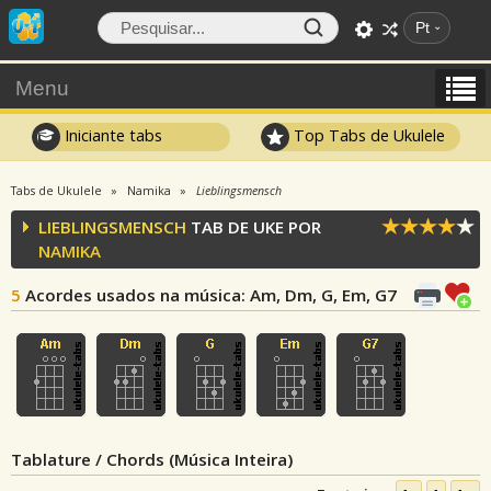
Pt
Menu
Iniciante tabs
Top Tabs de Ukulele
Tabs de Ukulele
Namika
Lieblingsmensch
LIEBLINGSMENSCH
TAB DE UKE POR
NAMIKA
5
Acordes usados na música
: Am, Dm, G, Em, G7
Tablature / Chords (Música Inteira)