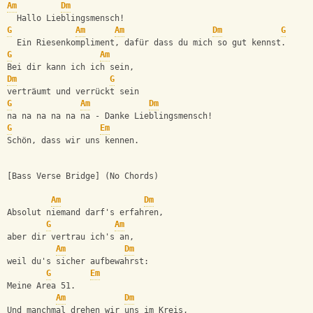
Am
Dm
  Hallo Lieblingsmensch!
G
Am
Am
Dm
G
  Ein Riesenkompliment, dafür dass du mich so gut kennst.
G
Am
Bei dir kann ich ich sein,
Dm
G
verträumt und verrückt sein
G
Am
Dm
na na na na na na - Danke Lieblingsmensch!
G
Em
Schön, dass wir uns kennen.
[Bass Verse Bridge] (No Chords) 
Am
Dm
Absolut niemand darf's erfahren,
G
Am
aber dir vertrau ich's an,
Am
Dm
weil du's sicher aufbewahrst:
G
Em
Meine Area 51.
Am
Dm
Und manchmal drehen wir uns im Kreis,