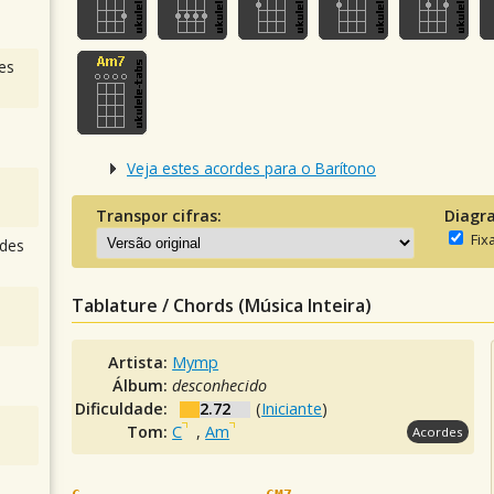
es
Veja estes acordes para o Barítono
Transpor cifras:
Diagr
Fix
des
Tablature / Chords (Música Inteira)
Artista:
Mymp
Álbum:
desconhecido
Dificuldade:
2.72
(
Iniciante
)
Tom:
C
,
Am
Acordes