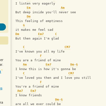
I listen very eagerly
Em
Am
But deep inside you'll never see
Dm
This feeling of emptiness
G
it makes me feel sad
Dm
Em7
C
But then again I'm glad
C
CM7
I've known you all my life
F
uer
You are a friend of mine
r.
Am
Em7
Dm
-
G
I know this is how it's gonna be
t
C
CM7
I've loved you then and I love you still
F
You're a friend of mine
es
Am7
Em7
I know friends
Dm
-
G
ra
are all we ever could be