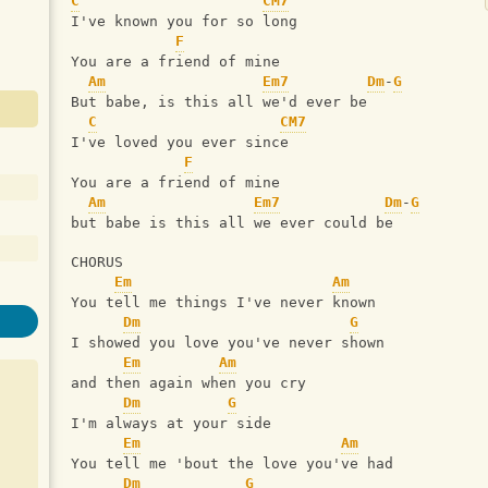
C
CM7
I've known you for so long
F
You are a friend of mine
Am
Em7
Dm
-
G
But babe, is this all we'd ever be
C
CM7
I've loved you ever since
F
You are a friend of mine
Am
Em7
Dm
-
G
but babe is this all we ever could be
CHORUS
Em
Am
You tell me things I've never known
Dm
G
I showed you love you've never shown
Em
Am
and then again when you cry
Dm
G
I'm always at your side
Em
Am
You tell me 'bout the love you've had
Dm
G