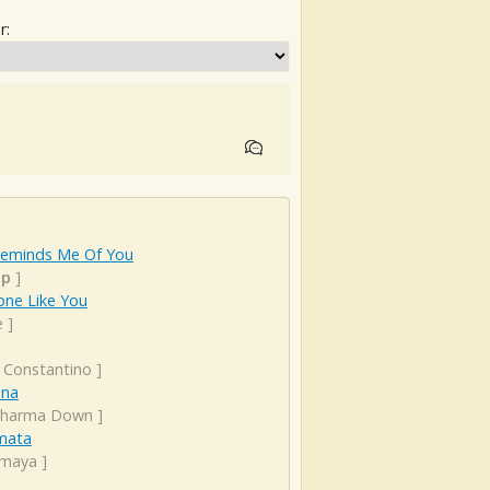
r:
Reminds Me Of You
p
]
ne Like You
e
]
 Constantino
]
na
harma Down
]
mata
rmaya
]