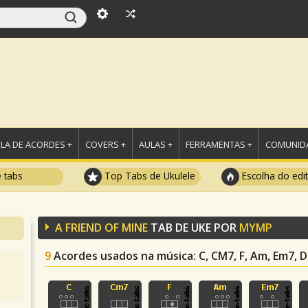
LA DE ACORDES +
COVERS +
AULAS +
FERRAMENTAS +
COMUNIDA
e tabs
Top Tabs de Ukulele
Escolha do edi
A FRIEND OF MINE
TAB DE UKE POR
MYMP
9
Acordes usados na música
: C, CM7, F, Am, Em7, 