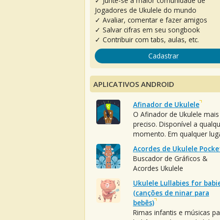
✓ Junte-se à maior comunidade de
Jogadores de Ukulele do mundo
✓ Avaliar, comentar e fazer amigos
✓ Salvar cifras em seu songbook
✓ Contribuir com tabs, aulas, etc.
Cadastrar
APLICATIVOS ANDROID
Afinador de Ukulele
O Afinador de Ukulele mais
preciso. Disponível a qualq
momento. Em qualquer luga
Acordes de Ukulele Pocke
Buscador de Gráficos &
Acordes Ukulele
Ukulele Lullabies for babi
(canções de ninar para
bebês)
Rimas infantis e músicas pa