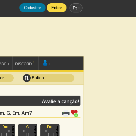
Cadastrar
Entrar
Pt
DE +
DISCORD
+
tor
Batida
Avalie a canção!
Dm, G, Em, Am7