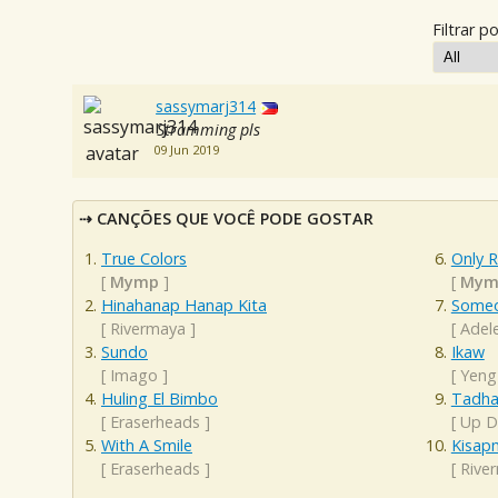
Filtrar po
sassymarj314
Stramming pls
09 Jun 2019
CANÇÕES QUE VOCÊ PODE GOSTAR
True Colors
Only 
[
Mymp
]
[
Mym
Hinahanap Hanap Kita
Someo
[
Rivermaya
]
[
Adel
Sundo
Ikaw
[
Imago
]
[
Yeng
Huling El Bimbo
Tadha
[
Eraserheads
]
[
Up D
With A Smile
Kisap
[
Eraserheads
]
[
Rive