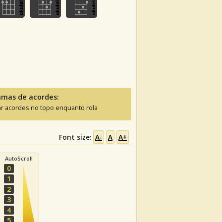
amas de acordes:
ar acordes no topo enquanto rola
Font size:
A-
A
A+
AutoScroll
0
1
2
3
4
5