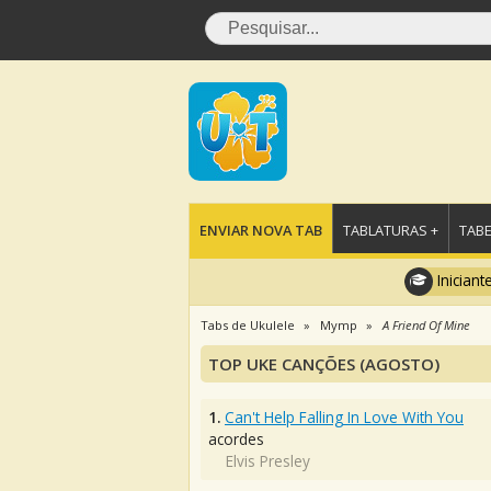
ENVIAR NOVA TAB
TABLATURAS +
TABE
Iniciant
Tabs de Ukulele
Mymp
A Friend Of Mine
TOP UKE CANÇÕES (AGOSTO)
1.
Can't Help Falling In Love With You
acordes
Elvis Presley