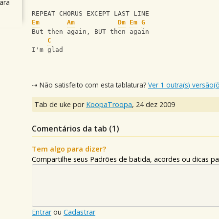
ara
REPEAT CHORUS EXCEPT LAST LINE
Em
Am
Dm
Em
G
But then again, BUT then again
C
I'm glad
⇢ Não satisfeito com esta tablatura?
Ver 1 outra(s) versão(
Tab de uke por
KoopaTroopa
,
24 dez 2009
Comentários da tab (
1
)
Tem algo para dizer?
Compartilhe seus Padrões de batida, acordes ou dicas pa
Entrar
ou
Cadastrar