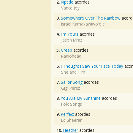
2.
Riptide
acordes
Vance Joy
3.
Somewhere Over The Rainbow
acord
Israel Kamakawiwo'ole
4.
I'm Yours
acordes
Jason Mraz
5.
Creep
acordes
Radiohead
6.
I Thought I Saw Your Face Today
acor
She and Him
7.
Sailor Song
acordes
Gigi Perez
8.
You Are My Sunshine
acordes
Folk Songs
9.
Perfect
acordes
Ed Sheeran
10.
Heather
acordes