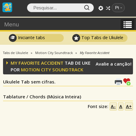
Pt
Menu
Iniciante tabs
Top Tabs de Ukulele
Tabs de Ukulele
Motion City Soundtrack
My Favorite Accident
MY FAVORITE ACCIDENT
TAB DE UKE
Avalie a canção!
POR
MOTION CITY SOUNDTRACK
Ukulele Tab sem cifras.
Tablature / Chords (Música Inteira)
Font size:
A-
A
A+