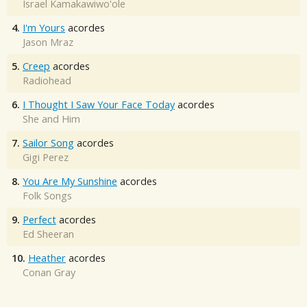
Israel Kamakawiwo'ole
4.
I'm Yours
acordes
Jason Mraz
5.
Creep
acordes
Radiohead
6.
I Thought I Saw Your Face Today
acordes
She and Him
7.
Sailor Song
acordes
Gigi Perez
8.
You Are My Sunshine
acordes
Folk Songs
9.
Perfect
acordes
Ed Sheeran
10.
Heather
acordes
Conan Gray