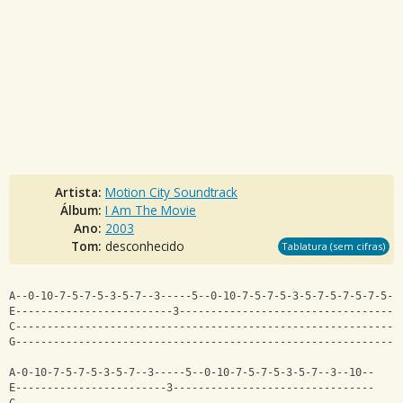
Artista:
Motion City Soundtrack
Álbum:
I Am The Movie
Ano:
2003
Tom:
desconhecido
Tablatura (sem cifras)
A--0-10-7-5-7-5-3-5-7--3-----5--0-10-7-5-7-5-3-5-7-5-7-5-7-5--
E-------------------------3-----------------------------------
C-------------------------------------------------------------
G-------------------------------------------------------------
A-0-10-7-5-7-5-3-5-7--3-----5--0-10-7-5-7-5-3-5-7--3--10--
E------------------------3--------------------------------