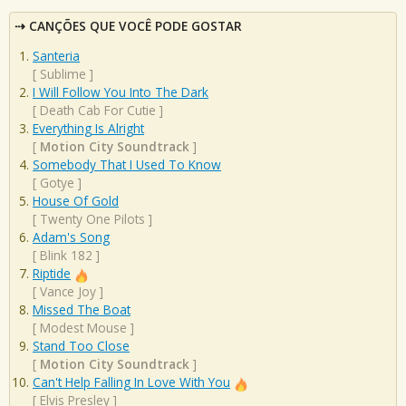
CANÇÕES QUE VOCÊ PODE GOSTAR
Santeria
[
Sublime
]
I Will Follow You Into The Dark
[
Death Cab For Cutie
]
Everything Is Alright
[
Motion City Soundtrack
]
Somebody That I Used To Know
[
Gotye
]
House Of Gold
[
Twenty One Pilots
]
Adam's Song
[
Blink 182
]
Riptide
[
Vance Joy
]
Missed The Boat
[
Modest Mouse
]
Stand Too Close
[
Motion City Soundtrack
]
Can't Help Falling In Love With You
[
Elvis Presley
]