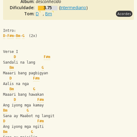
Álbum:
desconhecido
Dificuldade:
3.75
(
Intermediario
)
Tom:
D
,
Bm
Acordes
Intro:
D
-
F#m
-
Bm
-
G
  (2x)
Verse I
D
F#m
Sandali na lang
Bm
G
Maaari bang pagbigyan
D
F#m
Aalis na nga
Bm
G
Maaari bang hawakan
D
F#m
Ang iyong mga kamay
Bm
G
Sana ay Maabot ng langit
D
F#m
Ang iyong mga ngiti
Bm
G