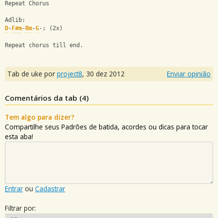
Repeat Chorus
Adlib:
D
-
F#m
-
Bm
-
G
-; (2x)
Repeat chorus till end.
Tab de uke por
project8
,
30 dez 2012
Enviar opinião
Comentários da tab (
4
)
Tem algo para dizer?
Compartilhe seus Padrões de batida, acordes ou dicas para tocar
esta aba!
Entrar
ou
Cadastrar
Filtrar por: