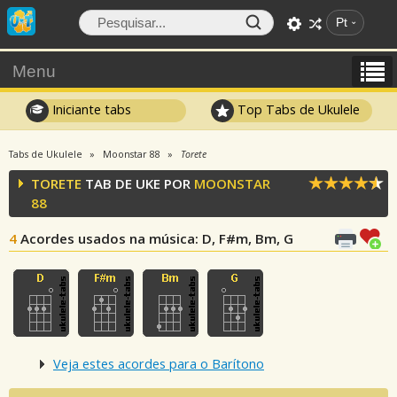
Pt
Menu
Iniciante tabs
Top Tabs de Ukulele
Tabs de Ukulele
Moonstar 88
Torete
TORETE
TAB DE UKE POR
MOONSTAR
88
4
Acordes usados na música
: D, F#m, Bm, G
Veja estes acordes para o Barítono