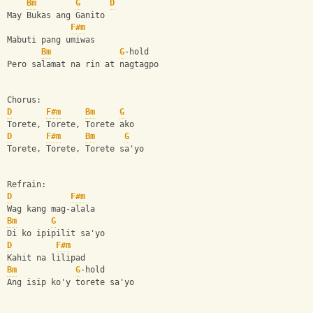
Bm
G
D
May Bukas ang Ganito 
F#m
Mabuti pang umiwas
Bm
G
-hold
Pero salamat na rin at nagtagpo
Chorus:
D
F#m
Bm
G
Torete, Torete, Torete ako
D
F#m
Bm
G
Torete, Torete, Torete sa'yo
Refrain:
D
F#m
Wag kang mag-alala
Bm
G
Di ko ipipilit sa'yo
D
F#m
Kahit na lilipad
Bm
G
-hold
Ang isip ko'y torete sa'yo