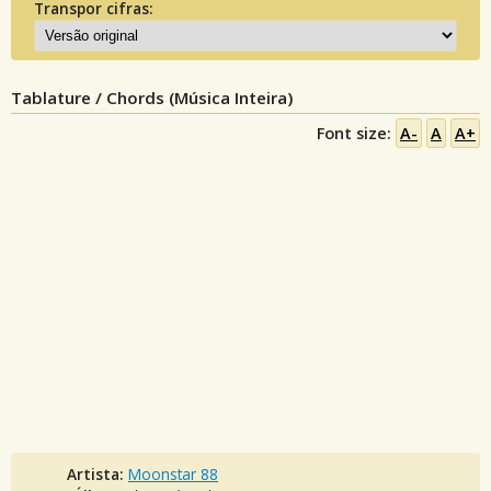
Transpor cifras:
Tablature / Chords (Música Inteira)
Font size:
A-
A
A+
Artista:
Moonstar 88