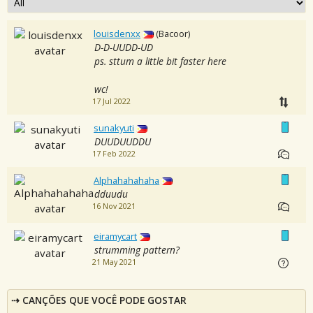
louisdenxx
(Bacoor)
D-D-UUDD-UD
ps. sttum a little bit faster here
wc!
17 Jul 2022
sunakyuti
DUUDUUDDU
17 Feb 2022
Alphahahahaha
dduudu
16 Nov 2021
eiramycart
strumming pattern?
21 May 2021
CANÇÕES QUE VOCÊ PODE GOSTAR