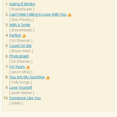
Huling El Bimbo
[
Eraserheads
]
Can't Help Falling In Love With You
[
Elvis Presley
]
With A Smile
[
Eraserheads
]
Perfect
[
Ed Sheeran
]
Count On Me
[
Bruno Mars
]
Photograph
[
Ed Sheeran
]
I'm Yours
[
Jason Mraz
]
You Are My Sunshine
[
Folk Songs
]
Love Yourself
[
Justin Bieber
]
Someone Like You
[
Adele
]