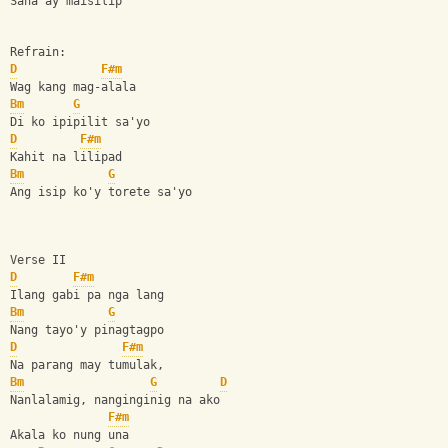
Sana ay maisilip
Refrain:
D
F#m
Wag kang mag-alala
Bm
G
Di ko ipipilit sa'yo
D
F#m
Kahit na lilipad
Bm
G
Ang isip ko'y torete sa'yo
Verse II
D
F#m
Ilang gabi pa nga lang 
Bm
G
Nang tayo'y pinagtagpo
D
F#m
Na parang may tumulak,
Bm
G
D
Nanlalamig, nanginginig na ako
F#m
Akala ko nung una