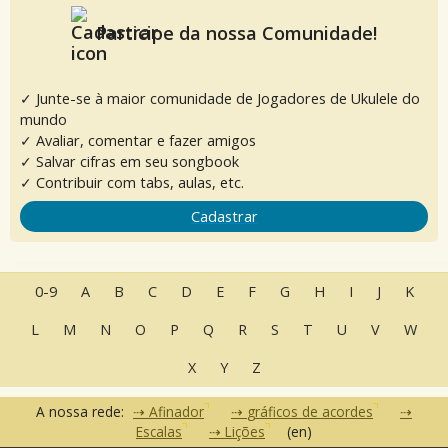
Participe da nossa Comunidade!
✓ Junte-se à maior comunidade de Jogadores de Ukulele do
mundo
✓ Avaliar, comentar e fazer amigos
✓ Salvar cifras em seu songbook
✓ Contribuir com tabs, aulas, etc.
Cadastrar
0-9
A
B
C
D
E
F
G
H
I
J
K
L
M
N
O
P
Q
R
S
T
U
V
W
X
Y
Z
A nossa rede:
Afinador
gráficos de acordes
Escalas
Lições
(en)