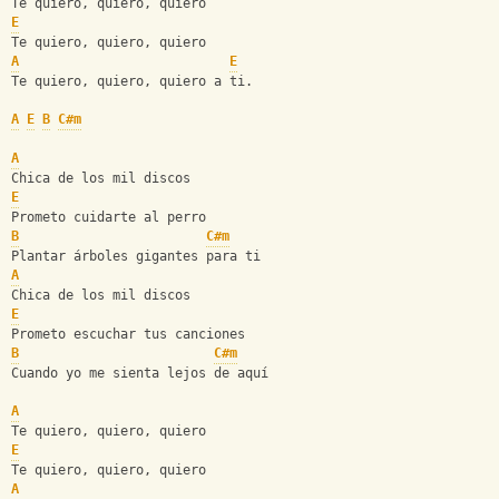
Te quiero, quiero, quiero
E
Te quiero, quiero, quiero
A
E
Te quiero, quiero, quiero a ti.
A
E
B
C#m
A
Chica de los mil discos
E
Prometo cuidarte al perro
B
C#m
Plantar árboles gigantes para ti
A
Chica de los mil discos
E
Prometo escuchar tus canciones
B
C#m
Cuando yo me sienta lejos de aquí
A
Te quiero, quiero, quiero
E
Te quiero, quiero, quiero
A