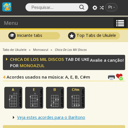
Pt
Menu
Iniciante tabs
Top Tabs de Ukulele
Tabs de Ukulele
Monoazul
Chica De Los Mil Discos
CHICA DE LOS MIL DISCOS
TAB DE UKE
Avalie a canção!
POR
MONOAZUL
4
Acordes usados na música
: A, E, B, C#m
Veja estes acordes para o Barítono