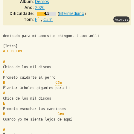
Álbum:
Demos
Ano:
2020
Dificuldade:
4.5
(
Intermediario
)
Tom:
E
,
C#m
Acordes
dedicado para mi amorsito chingon, t amo anlli
[Intro]
A
E
B
C#m
A
Chica de los mil discos
E
Prometo cuidarte al perro
B
C#m
Plantar árboles gigantes para ti
A
Chica de los mil discos
E
Prometo escuchar tus canciones
B
C#m
Cuando yo me sienta lejos de aquí
A