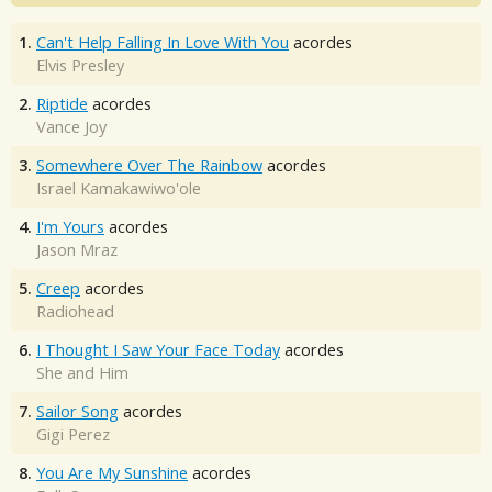
1.
Can't Help Falling In Love With You
acordes
Elvis Presley
2.
Riptide
acordes
Vance Joy
3.
Somewhere Over The Rainbow
acordes
Israel Kamakawiwo'ole
4.
I'm Yours
acordes
Jason Mraz
5.
Creep
acordes
Radiohead
6.
I Thought I Saw Your Face Today
acordes
She and Him
7.
Sailor Song
acordes
Gigi Perez
8.
You Are My Sunshine
acordes