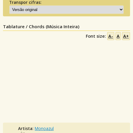
Transpor cifras:
Tablature / Chords (Música Inteira)
Font size:
A-
A
A+
Artista:
Monoazul