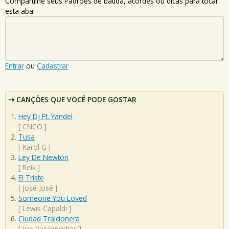
Compartilhe seus Padrões de batida, acordes ou dicas para tocar
esta aba!
Entrar
ou
Cadastrar
CANÇÕES QUE VOCÊ PODE GOSTAR
Hey Dj Ft. Yandel
[
CNCO
]
Tusa
[
Karol G
]
Ley De Newton
[
Reik
]
El Triste
[
José José
]
Someone You Loved
[
Lewis Capaldi
]
Ciudad Traicionera
[
Joe Vasconcellos
]