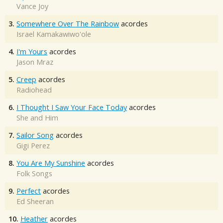
Vance Joy
3.
Somewhere Over The Rainbow
acordes
Israel Kamakawiwo'ole
4.
I'm Yours
acordes
Jason Mraz
5.
Creep
acordes
Radiohead
6.
I Thought I Saw Your Face Today
acordes
She and Him
7.
Sailor Song
acordes
Gigi Perez
8.
You Are My Sunshine
acordes
Folk Songs
9.
Perfect
acordes
Ed Sheeran
10.
Heather
acordes