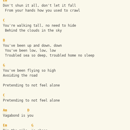
Em
Don't shun it all, don't let it fall
 From your hands how you used to crawl
C
You're walking tall, no need to hide
 Behind the clouds in the sky
B
You've been up and down, down
 You've been low, low, low
 Troubled sea so deep, troubled home no sleep
G
You've been flying so high
Avoiding the road
Pretending to not feel alone
C
Pretending to not feel alone
Am
D
Vagabond is you
Em
G