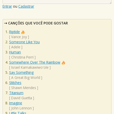
Entrar
ou
Cadastrar
CANÇÕES QUE VOCÊ PODE GOSTAR
Riptide
[
Vance Joy
]
Someone Like You
[
Adele
]
Human
[
Christina Perri
]
Somewhere Over The Rainbow
[
Israel Kamakawiwo'ole
]
Say Something
[
A Great Big World
]
Stitches
[
Shawn Mendes
]
Titanium
[
David Guetta
]
Imagine
[
John Lennon
]
Little Talks