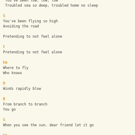
 You've been low, low, low
 Troubled sea so deep, troubled home no sleep
G
You've been flying so high
Avoiding the road
Pretending to not feel alone
C
Pretending to not feel alone
Em
Where to fly
Who knows
D
Winds rapidly blow
B
From branch to branch
You go
G
When you see the sun, dear friend let it go