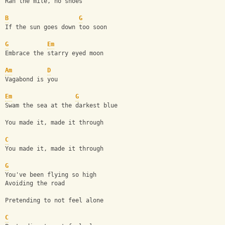
Ran the mile, no shoes
B
G
If the sun goes down too soon
G
Em
Embrace the starry eyed moon
Am
D
Vagabond is you
Em
G
Swam the sea at the darkest blue
You made it, made it through
C
You made it, made it through
G
You've been flying so high
Avoiding the road
Pretending to not feel alone
C