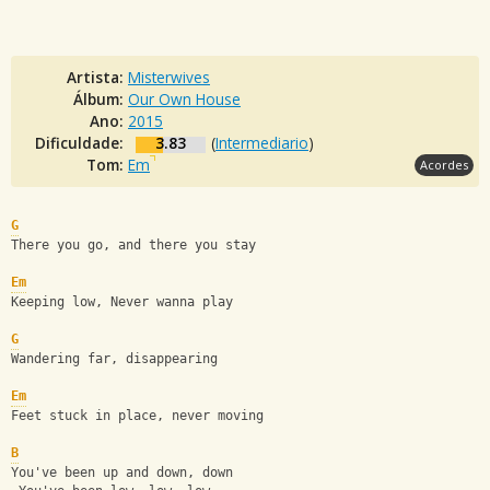
Artista:
Misterwives
Álbum:
Our Own House
Ano:
2015
Dificuldade:
3.83
(
Intermediario
)
Tom:
Em
Acordes
G
There you go, and there you stay
Em
Keeping low, Never wanna play
G
Wandering far, disappearing
Em
Feet stuck in place, never moving
B
You've been up and down, down