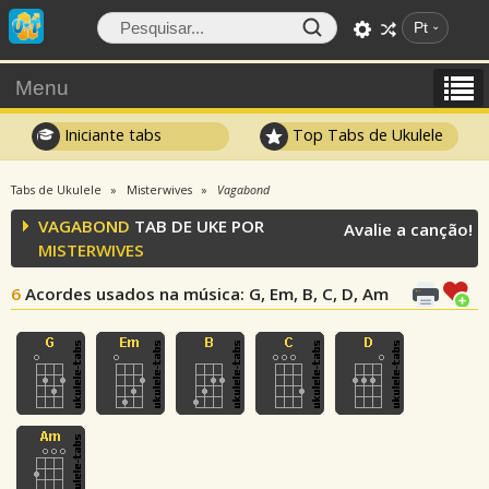
Pt
Menu
Iniciante tabs
Top Tabs de Ukulele
Tabs de Ukulele
Misterwives
Vagabond
VAGABOND
TAB DE UKE POR
Avalie a canção!
MISTERWIVES
6
Acordes usados na música
: G, Em, B, C, D, Am