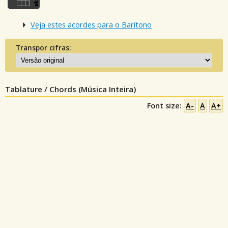
Veja estes acordes para o Barítono
Transpor cifras:
Tablature / Chords (Música Inteira)
Font size:
A-
A
A+