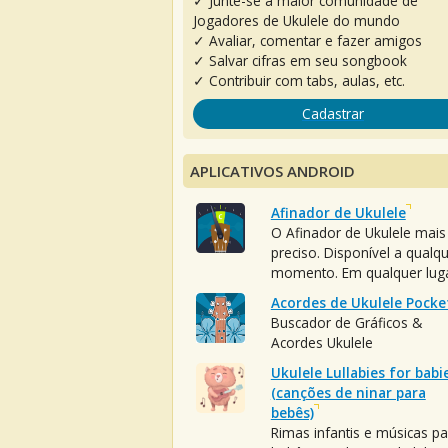
✓ Junte-se à maior comunidade de
Jogadores de Ukulele do mundo
✓ Avaliar, comentar e fazer amigos
✓ Salvar cifras em seu songbook
✓ Contribuir com tabs, aulas, etc.
Cadastrar
APLICATIVOS ANDROID
Afinador de Ukulele
O Afinador de Ukulele mais
preciso. Disponível a qualq
momento. Em qualquer luga
Acordes de Ukulele Pocke
Buscador de Gráficos &
Acordes Ukulele
Ukulele Lullabies for babi
(canções de ninar para
bebês)
Rimas infantis e músicas pa