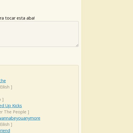
ra tocar esta aba!
che
 Eilish
]
o
]
d Up Kicks
er The People
]
wannabeyouanymore
 Eilish
]
riend