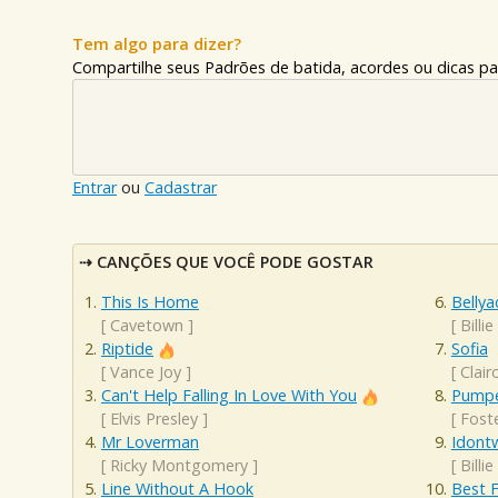
Tem algo para dizer?
Compartilhe seus Padrões de batida, acordes ou dicas pa
Entrar
ou
Cadastrar
CANÇÕES QUE VOCÊ PODE GOSTAR
This Is Home
Bellya
[
Cavetown
]
[
Billie
Riptide
Sofia
[
Vance Joy
]
[
Clair
Can't Help Falling In Love With You
Pumpe
[
Elvis Presley
]
[
Fost
Mr Loverman
Idont
[
Ricky Montgomery
]
[
Billie
Line Without A Hook
Best F