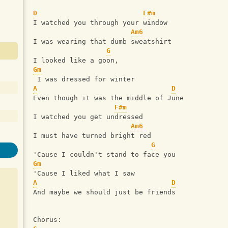
D
F#m
I watched you through your window
Am6
I was wearing that dumb sweatshirt
G
I looked like a goon,
Gm
 I was dressed for winter
A
D
Even though it was the middle of June
F#m
I watched you get undressed
Am6
I must have turned bright red
G
'Cause I couldn't stand to face you
Gm
'Cause I liked what I saw
A
D
And maybe we should just be friends
Chorus: