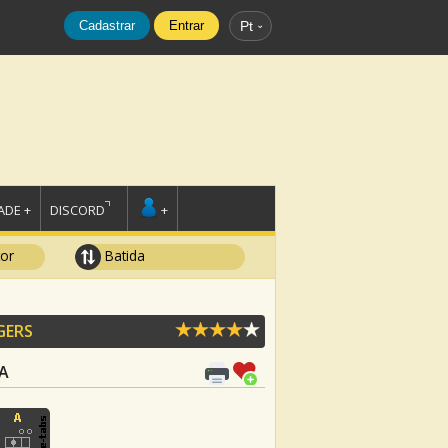
Cadastrar
Entrar
Pt
DE +
DISCORD
+
tor
Batida
GERS
 A