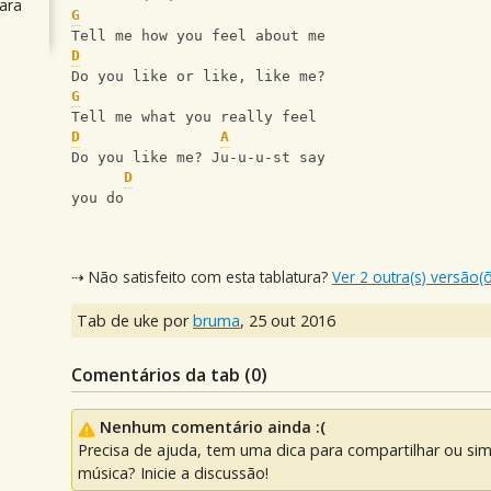
ara
G
Tell me how you feel about me
D
Do you like or like, like me?
G
Tell me what you really feel
D
A
Do you like me? Ju-u-u-st say
D
you do
⇢ Não satisfeito com esta tablatura?
Ver 2 outra(s) versão(
Tab de uke por
bruma
,
25 out 2016
Comentários da tab (
0
)
Nenhum comentário ainda :(
Precisa de ajuda, tem uma dica para compartilhar ou si
música? Inicie a discussão!