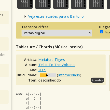
es
Veja estes acordes para o Barítono
Transpor cifras:
Diagr
Fix
Tablature / Chords (Música Inteira)
des
Artista:
Miniature Tigers
Álbum:
Tell It To The Volcano
Ano:
2009
Dificuldade:
4.5
(
Intermediario
)
Tom:
desconhecido
Acordes
Am6: a|--0--|
     e|--2--|
     C|--0--|
     g|--2--|