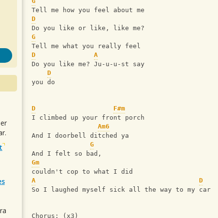
G
Tell me how you feel about me
D
Do you like or like, like me?
G
Tell me what you really feel
D
A
Do you like me? Ju-u-u-st say
D
you do
D
F#m
I climbed up your front porch  
uer
Am6
r.
And I doorbell ditched ya
G
t
And I felt so bad, 
Gm
couldn't cop to what I did
es
A
D
So I laughed myself sick all the way to my car
ra
Chorus: (x3)