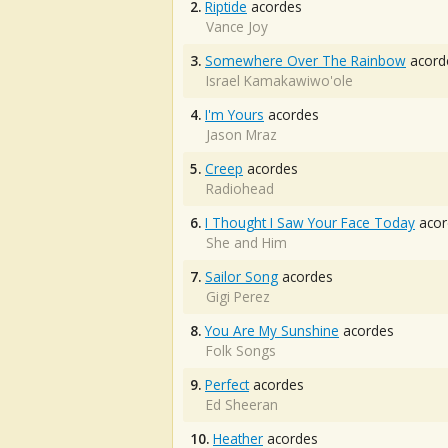
2.
Riptide
acordes
Vance Joy
3.
Somewhere Over The Rainbow
acord
Israel Kamakawiwo'ole
4.
I'm Yours
acordes
Jason Mraz
5.
Creep
acordes
Radiohead
6.
I Thought I Saw Your Face Today
acor
She and Him
7.
Sailor Song
acordes
Gigi Perez
8.
You Are My Sunshine
acordes
Folk Songs
9.
Perfect
acordes
Ed Sheeran
10.
Heather
acordes