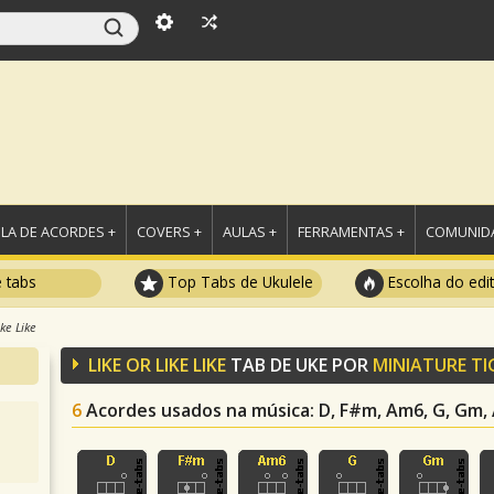
LA DE ACORDES +
COVERS +
AULAS +
FERRAMENTAS +
COMUNIDA
e tabs
Top Tabs de Ukulele
Escolha do edi
ike Like
LIKE OR LIKE LIKE
TAB DE UKE POR
MINIATURE TI
6
Acordes usados na música
: D, F#m, Am6, G, Gm,