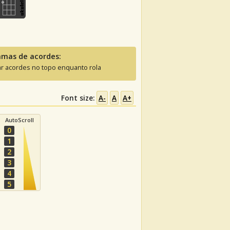
amas de acordes:
ar acordes no topo enquanto rola
Font size:
A-
A
A+
AutoScroll
0
1
2
3
4
5