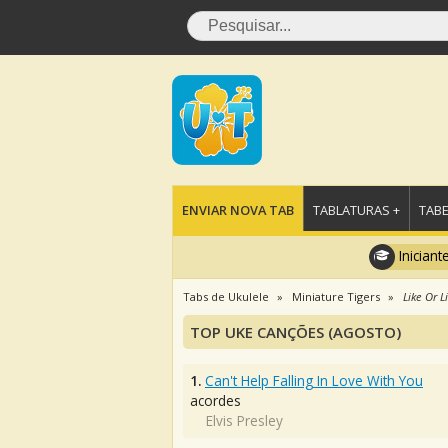
ENVIAR NOVA TAB
TABLATURAS +
TABE
Iniciant
Tabs de Ukulele
Miniature Tigers
Like Or L
TOP UKE CANÇÕES (AGOSTO)
1.
Can't Help Falling In Love With You
acordes
Elvis Presley