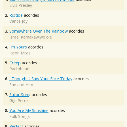
Elvis Presley
2.
Riptide
acordes
Vance Joy
3.
Somewhere Over The Rainbow
acordes
Israel Kamakawiwo'ole
4.
I'm Yours
acordes
Jason Mraz
5.
Creep
acordes
Radiohead
6.
I Thought I Saw Your Face Today
acordes
She and Him
7.
Sailor Song
acordes
Gigi Perez
8.
You Are My Sunshine
acordes
Folk Songs
9.
Perfect
acordes