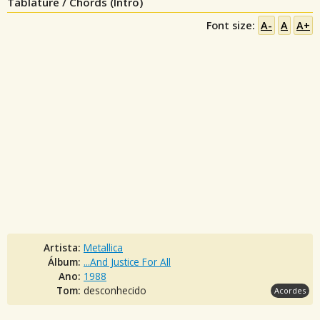
Tablature / Chords (Intro)
Font size:
A-
A
A+
Artista:
Metallica
Álbum:
...And Justice For All
Ano:
1988
Tom:
desconhecido
Acordes