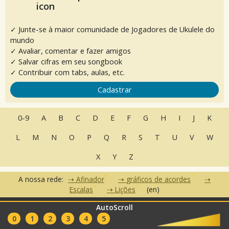
✓ Junte-se à maior comunidade de Jogadores de Ukulele do
mundo
✓ Avaliar, comentar e fazer amigos
✓ Salvar cifras em seu songbook
✓ Contribuir com tabs, aulas, etc.
Cadastrar
0-9
A
B
C
D
E
F
G
H
I
J
K
L
M
N
O
P
Q
R
S
T
U
V
W
X
Y
Z
A nossa rede:
Afinador
gráficos de acordes
Escalas
Lições
(en)
AutoScroll
•
•
•
Perguntas Frequentes
Contato
Termos de Uso
Política de
•
•
0
1
2
3
4
5
Privacidade
Parceiros
Clubes