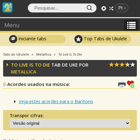
Pt
Menu
Iniciante tabs
Top Tabs de Ukulele
Tabs de Ukulele
Metallica
To Live Is To Die
TO LIVE IS TO DIE
TAB DE UKE POR
METALLICA
0
Acordes usados na música
:
Veja estes acordes para o Barítono
Transpor cifras: