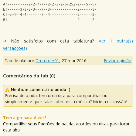
A!----------2-2-7-7--2-2-3-2-5-252-2---5--5-
E!------3-3-3-3---7--3-------------2------3-
C!-6—4--4-4-------7--4-------------2------2-
G!---------------------------------4------2-
⇢ Não satisfeito com esta tablatura?
Ver 1 outra(s)
versão(ões)
Tab de uke por
Drummer01
,
27 mar 2016
Enviar opinião
Comentários da tab (
0
)
Nenhum comentário ainda :(
Precisa de ajuda, tem uma dica para compartilhar ou
simplesmente quer falar sobre essa música? Inicie a discussão!
Tem algo para dizer?
Compartilhe seus Padrões de batida, acordes ou dicas para tocar
esta aba!