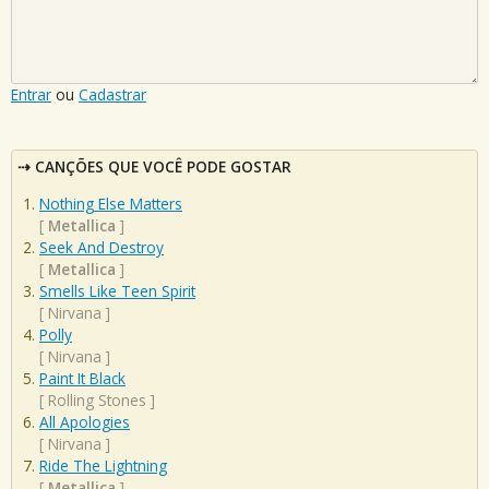
Entrar
ou
Cadastrar
CANÇÕES QUE VOCÊ PODE GOSTAR
Nothing Else Matters
[
Metallica
]
Seek And Destroy
[
Metallica
]
Smells Like Teen Spirit
[
Nirvana
]
Polly
[
Nirvana
]
Paint It Black
[
Rolling Stones
]
All Apologies
[
Nirvana
]
Ride The Lightning
[
Metallica
]