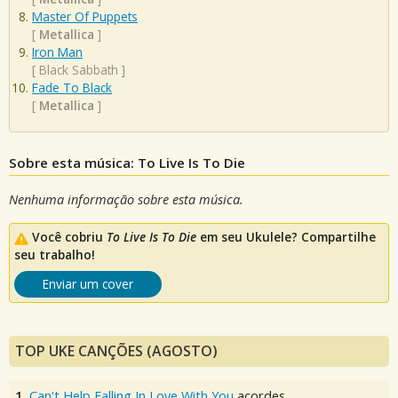
Master Of Puppets
[
Metallica
]
Iron Man
[
Black Sabbath
]
Fade To Black
[
Metallica
]
Sobre esta música: To Live Is To Die
Nenhuma informação sobre esta música.
Você cobriu
To Live Is To Die
em seu Ukulele? Compartilhe
seu trabalho!
Enviar um cover
TOP UKE CANÇÕES (AGOSTO)
1.
Can't Help Falling In Love With You
acordes