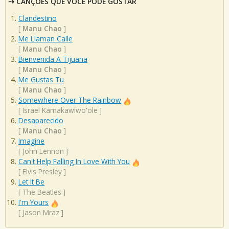
CANÇÕES QUE VOCÊ PODE GOSTAR
Clandestino
[
Manu Chao
]
Me Llaman Calle
[
Manu Chao
]
Bienvenida A Tijuana
[
Manu Chao
]
Me Gustas Tu
[
Manu Chao
]
Somewhere Over The Rainbow
[
Israel Kamakawiwo'ole
]
Desaparecido
[
Manu Chao
]
Imagine
[
John Lennon
]
Can't Help Falling In Love With You
[
Elvis Presley
]
Let It Be
[
The Beatles
]
I'm Yours
[
Jason Mraz
]