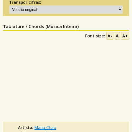
Transpor cifras:
Tablature / Chords (Música Inteira)
Font size:
A-
A
A+
Artista:
Manu Chao