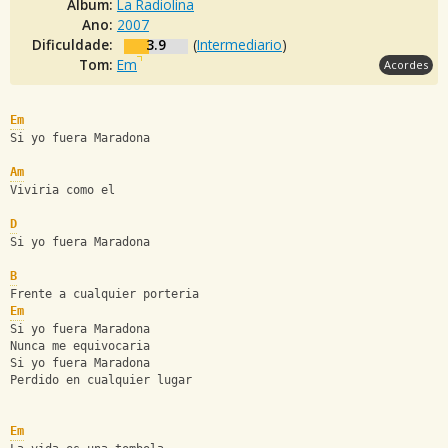
Álbum:
La Radiolina
Ano:
2007
Dificuldade:
3.9
(
Intermediario
)
Tom:
Em
Acordes
Em
Si yo fuera Maradona
Am
Viviria como el
D
Si yo fuera Maradona
B
Frente a cualquier porteria
Em
Si yo fuera Maradona
Nunca me equivocaria
Si yo fuera Maradona
Perdido en cualquier lugar
Em