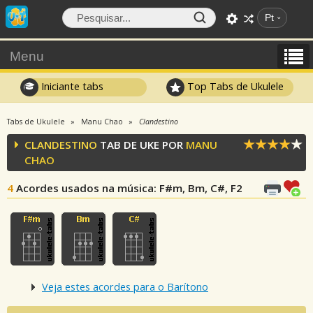
Pt
Menu
Iniciante tabs
Top Tabs de Ukulele
Tabs de Ukulele
Manu Chao
Clandestino
CLANDESTINO
TAB DE UKE POR
MANU
CHAO
4
Acordes usados na música
: F#m, Bm, C#, F2
Veja estes acordes para o Barítono