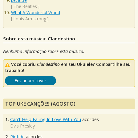
Let It Be
[
The Beatles
]
What A Wonderful World
[
Louis Armstrong
]
Sobre esta música: Clandestino
Nenhuma informação sobre esta música.
Você cobriu
Clandestino
em seu Ukulele? Compartilhe seu
trabalho!
Enviar um cover
TOP UKE CANÇÕES (AGOSTO)
1.
Can't Help Falling In Love With You
acordes
Elvis Presley
2.
Riptide
acordes