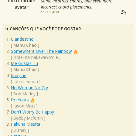
Some incorrect chords, and even more
incorrect chord placements.
27 Feb 2010
CANÇÕES QUE VOCÊ PODE GOSTAR
Clandestino
[
Manu Chao
]
Somewhere Over The Rainbow
[
Israel Kamakawiwo'ole
]
Me Gustas Tu
[
Manu Chao
]
Imagine
[
John Lennon
]
No Woman No Cry
[
Bob Marley
]
I'm Yours
[
Jason Mraz
]
Don't Worry Be Happy
[
Bobby Mcferrin
]
Hakuna Matata
[
Disney
]