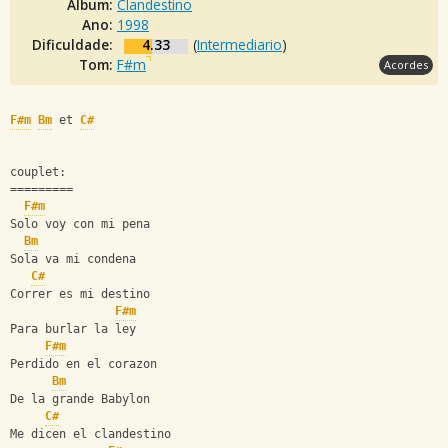
Álbum:
Clandestino
Ano:
1998
Dificuldade:
4.33
(
Intermediario
)
Tom:
F#m
Acordes
F#m
Bm
 et 
C#
couplet:
=========
F#m
Solo voy con mi pena
Bm
Sola va mi condena
C#
Correr es mi destino
F#m
Para burlar la ley
F#m
Perdido en el corazon
Bm
De la grande Babylon
C#
Me dicen el clandestino