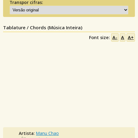
Transpor cifras:
Tablature / Chords (Música Inteira)
Font size:
A-
A
A+
Artista:
Manu Chao