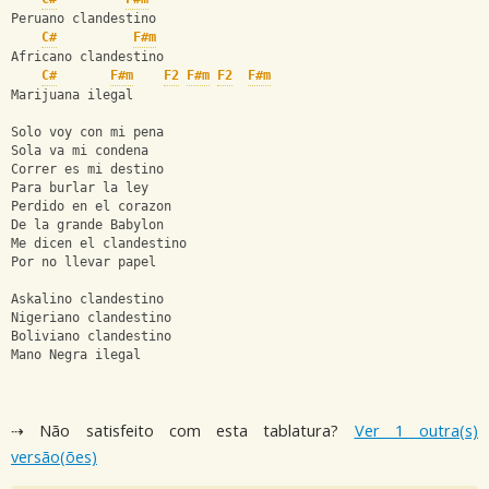
Peruano clandestino
C#
F#m
Africano clandestino
C#
F#m
F2
F#m
F2
F#m
Marijuana ilegal
Solo voy con mi pena
Sola va mi condena
Correr es mi destino
Para burlar la ley
Perdido en el corazon
De la grande Babylon
Me dicen el clandestino
Por no llevar papel
Askalino clandestino
Nigeriano clandestino
Boliviano clandestino
Mano Negra ilegal
⇢ Não satisfeito com esta tablatura?
Ver 1 outra(s)
versão(ões)