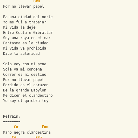
F#m
Por no llevar papel
Pa una ciudad del norte
Yo me fui a trabajar
Mi vida la deje
Entre Ceuta e Gibraltar
Soy una raya en el mar
Fantasma en la ciudad
Mi vida va prohibida
Dice la autoridad
Solo voy con mi pena
Sola va mi condena
Correr es mi destino
Por no llevar papel
Perdido en el corazon
De la grande Babylon
Me dicen el clandestino
Yo soy el quiebra ley
Refrain:
========
C#
F#m
Mano negra clandestina
C#
F#m