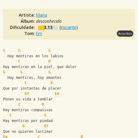
Artista:
Mana
Álbum:
desconhecido
Dificuldade:
3.13
(
Iniciante
)
Tom:
Em
Acordes
G
G
G
  Hay mentiras en los labios
C
D
Hay mentiras en la piel, que dolor
G
G
G
  Hay mentiras, hay amantes
C
D
Que por instantes de placer
B7
Em
Ponen su vida a temblar
C
D
Hay mentiras compasivas
C
G
Hay mentiras por piedad
D
B7
Que no quieren lastimar
Em
C
D