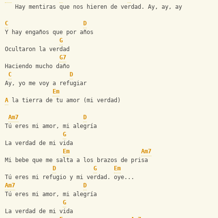
   Hay mentiras que nos hieren de verdad. Ay, ay, ay
C
D
Y hay engaños que por años
G
Ocultaron la verdad
G7
Haciendo mucho daño
C
D
Ay, yo me voy a refugiar
Em
A
 la tierra de tu amor (mi verdad)
Am7
D
Tú eres mi amor, mi alegría
G
La verdad de mi vida
Em
Am7
Mi bebe que me salta a los brazos de prisa
D
G
Em
Tú eres mi refugio y mi verdad. oye...
Am7
D
Tú eres mi amor, mi alegría
G
La verdad de mi vida