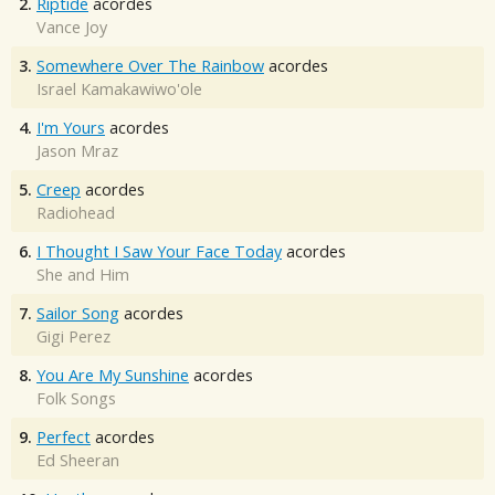
2.
Riptide
acordes
Vance Joy
3.
Somewhere Over The Rainbow
acordes
Israel Kamakawiwo'ole
4.
I'm Yours
acordes
Jason Mraz
5.
Creep
acordes
Radiohead
6.
I Thought I Saw Your Face Today
acordes
She and Him
7.
Sailor Song
acordes
Gigi Perez
8.
You Are My Sunshine
acordes
Folk Songs
9.
Perfect
acordes
Ed Sheeran