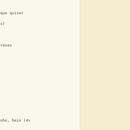
 que quiser
2x)
presas
anho, hein (4x)