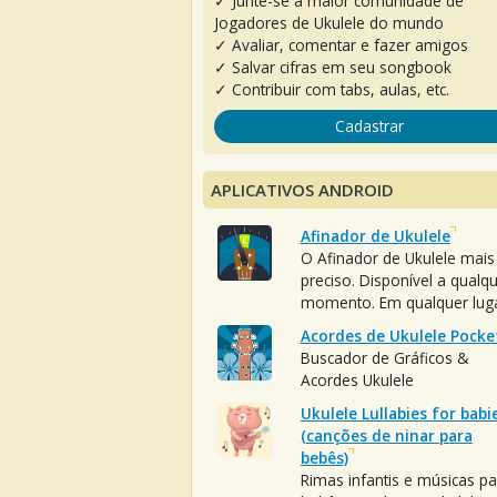
✓ Junte-se à maior comunidade de
Jogadores de Ukulele do mundo
✓ Avaliar, comentar e fazer amigos
✓ Salvar cifras em seu songbook
✓ Contribuir com tabs, aulas, etc.
Cadastrar
APLICATIVOS ANDROID
Afinador de Ukulele
O Afinador de Ukulele mais
preciso. Disponível a qualq
momento. Em qualquer luga
Acordes de Ukulele Pocke
Buscador de Gráficos &
Acordes Ukulele
Ukulele Lullabies for babi
(canções de ninar para
bebês)
Rimas infantis e músicas pa