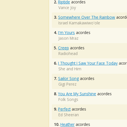
2.
Riptide
acordes
Vance Joy
3.
Somewhere Over The Rainbow
acord
Israel Kamakawiwo'ole
4.
I'm Yours
acordes
Jason Mraz
5.
Creep
acordes
Radiohead
6.
I Thought I Saw Your Face Today
acor
She and Him
7.
Sailor Song
acordes
Gigi Perez
8.
You Are My Sunshine
acordes
Folk Songs
9.
Perfect
acordes
Ed Sheeran
10.
Heather
acordes