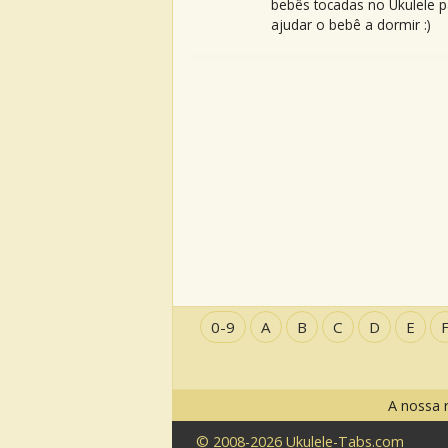
bebês tocadas no Ukulele p
ajudar o bebê a dormir :)
0-9
A
B
C
D
E
A nossa 
© 2008-2026 Ukulele-Tabs.com