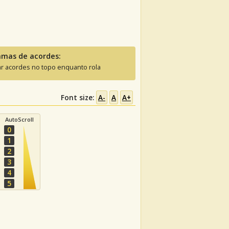
amas de acordes:
ar acordes no topo enquanto rola
Font size:
A-
A
A+
AutoScroll
0
1
2
3
4
5