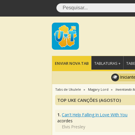
ENVIAR NOVA TAB
TABLATURAS +
TABE
Iniciant
Tabs de Ukulele
Magary Lord
Inventando 
TOP UKE CANÇÕES (AGOSTO)
1.
Can't Help Falling In Love With You
acordes
Elvis Presley