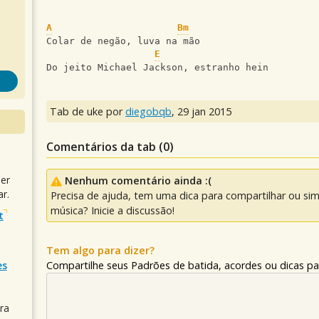
A
Bm
Colar de negão, luva na mão
E
Do jeito Michael Jackson, estranho hein
Tab de uke por
diegobqb
,
29 jan 2015
Comentários da tab (
0
)
uer
Nenhum comentário ainda :(
r.
Precisa de ajuda, tem uma dica para compartilhar ou si
música? Inicie a discussão!
t
Tem algo para dizer?
es
Compartilhe seus Padrões de batida, acordes ou dicas pa
ra