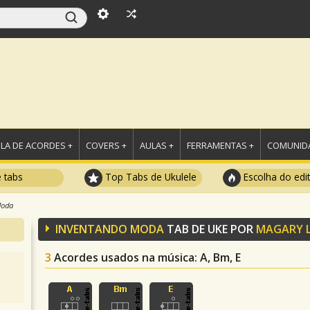
LA DE ACORDES +
COVERS +
AULAS +
FERRAMENTAS +
COMUNIDA
e tabs
Top Tabs de Ukulele
Escolha do edi
Moda
INVENTANDO MODA
TAB DE UKE POR
MAGARY 
3
Acordes usados na música
: A, Bm, E