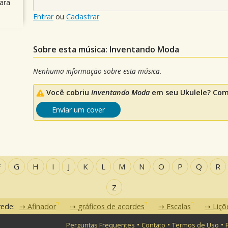
ara
Entrar
ou
Cadastrar
Sobre esta música: Inventando Moda
Nenhuma informação sobre esta música.
Você cobriu
Inventando Moda
em seu Ukulele? Comp
Enviar um cover
F
G
H
I
J
K
L
M
N
O
P
Q
R
Z
rede:
Afinador
gráficos de acordes
Escalas
Liçõ
•
•
•
Perguntas Frequentes
Contato
Termos de Uso