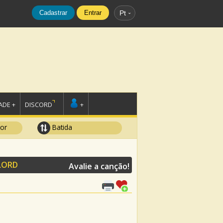
Cadastrar
Entrar
Pt
DE +
DISCORD
+
tor
Batida
LORD
Avalie a canção!