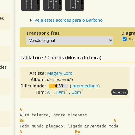
es
Veja estes acordes para o Barítono
Transpor cifras:
Diagr
Fix
Tablature / Chords (Música Inteira)
des
Artista:
Magary Lord
Álbum:
desconhecido
Dificuldade:
4.33
(
Intermediario
)
Tom:
A
,
F#m
,
Gbm
Acordes
A
Alto falante, gente elegante
Bm
A
Todo mundo plugado, ligado inventado moda
A
Bm