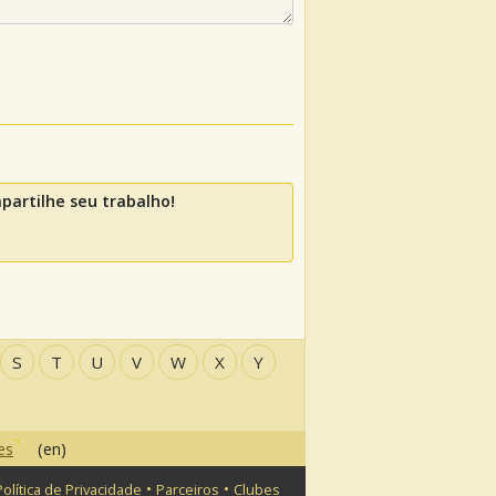
artilhe seu trabalho!
S
T
U
V
W
X
Y
es
(en)
•
•
Política de Privacidade
Parceiros
Clubes