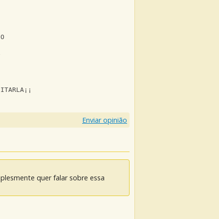
JO
O
CITARLA¡¡
Enviar opinião
mplesmente quer falar sobre essa