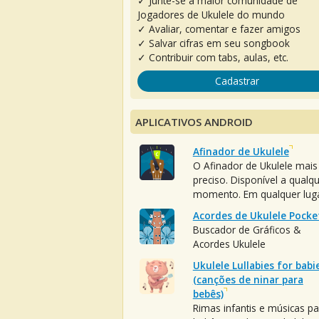
✓ Junte-se à maior comunidade de
Jogadores de Ukulele do mundo
✓ Avaliar, comentar e fazer amigos
✓ Salvar cifras em seu songbook
✓ Contribuir com tabs, aulas, etc.
Cadastrar
APLICATIVOS ANDROID
Afinador de Ukulele
O Afinador de Ukulele mais
preciso. Disponível a qualq
momento. Em qualquer luga
Acordes de Ukulele Pocke
Buscador de Gráficos &
Acordes Ukulele
Ukulele Lullabies for babi
(canções de ninar para
bebês)
Rimas infantis e músicas pa