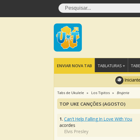
ENVIAR NOVA TAB
TABLATURAS +
TABE
Iniciant
Tabs de Ukulele
Los Tipitos
Brujeria
TOP UKE CANÇÕES (AGOSTO)
1.
Can't Help Falling In Love With You
acordes
Elvis Presley