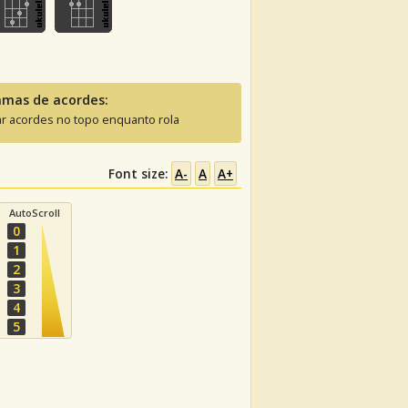
amas de acordes:
ar acordes no topo enquanto rola
Font size:
A-
A
A+
AutoScroll
0
1
2
3
4
5