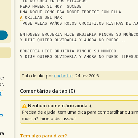
 YO NO CREO EN LOS MILAGROS
PERO HABER SI HOY  SUCEDE
UNA NOCHE COMO ESA DONDE TROPECE CON ELLA
A
 ORILLAS DEL MAR
 PUSE VELAS PAÑOS ROJOS CRUCIFIJOS RISTRAS DE A
ENTONSES BRUJERIA HICE BRUJERIA PINCHE SU MUÑEC
Y DIJE QUIERO OLVIDARLA Y AHORA NO PUEDO...
BRUJERIA HICE BRUJERIA PINCHE SU MUÑECO
Y DIJE QUIERO OLVIDARLA Y AHORA NO PUEDO !!RESU
Tab de uke por
nachotte
,
24 fev 2015
uer
r.
Comentários da tab (
0
)
t
Nenhum comentário ainda :(
Precisa de ajuda, tem uma dica para compartilhar ou si
es
música? Inicie a discussão!
ra
Tem algo para dizer?