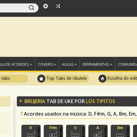
LA DE ACORDES +
COVERS +
AULAS +
FERRAMENTAS +
COMUNIDA
e tabs
Top Tabs de Ukulele
Escolha do edi
BRUJERIA
TAB DE UKE POR
LOS TIPITOS
7
Acordes usados na música
: D, F#m, G, A, Bm, Em