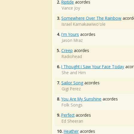
2.
Riptide
acordes
Vance Joy
3.
Somewhere Over The Rainbow
acord
Israel Kamakawiwo'ole
4.
I'm Yours
acordes
Jason Mraz
5.
Creep
acordes
Radiohead
6.
I Thought I Saw Your Face Today
acor
She and Him
7.
Sailor Song
acordes
Gigi Perez
8.
You Are My Sunshine
acordes
Folk Songs
9.
Perfect
acordes
Ed Sheeran
10.
Heather
acordes