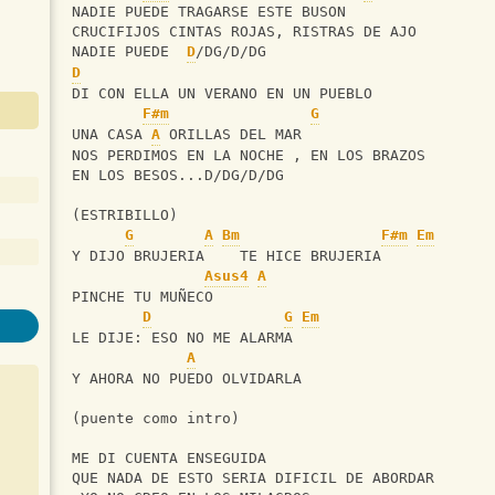
NADIE PUEDE TRAGARSE ESTE BUSON
CRUCIFIJOS CINTAS ROJAS, RISTRAS DE AJO
NADIE PUEDE  
D
/DG/D/DG
D
DI CON ELLA UN VERANO EN UN PUEBLO
F#m
G
UNA CASA 
A
 ORILLAS DEL MAR
NOS PERDIMOS EN LA NOCHE , EN LOS BRAZOS
EN LOS BESOS...D/DG/D/DG
(ESTRIBILLO)
G
A
Bm
F#m
Em
Y DIJO BRUJERIA    TE HICE BRUJERIA
Asus4
A
PINCHE TU MUÑECO
D
G
Em
LE DIJE: ESO NO ME ALARMA
A
Y AHORA NO PUEDO OLVIDARLA
(puente como intro)
ME DI CUENTA ENSEGUIDA
QUE NADA DE ESTO SERIA DIFICIL DE ABORDAR