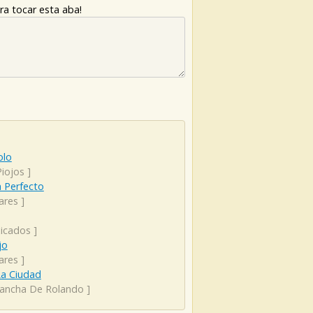
ra tocar esta aba!
olo
Piojos
]
 Perfecto
ares
]
xicados
]
jo
ares
]
La Ciudad
ancha De Rolando
]