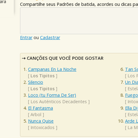
ara
Compartilhe seus Padrões de batida, acordes ou dicas pa
Entrar
ou
Cadastrar
CANÇÕES QUE VOCÊ PODE GOSTAR
Campanas En La Noche
Tan S
[
Los Tipitos
]
[
Los 
Silencio
Un Dia
[
Los Tipitos
]
[
Estel
Loco (tu Forma De Ser)
Fuego
[
Los Auténticos Decadentes
]
[
Into
El Fantasma
Ella Di
[
Arbol
]
[
Estel
Nunca Quise
Arde 
[
Intoxicados
]
[
La M