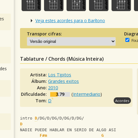
es
Veja estes acordes para o Barítono
Transpor cifras:
Diagr
Fix
Tablature / Chords (Música Inteira)
des
Artista:
Los Tipitos
Álbum:
Grandes exitos
Ano:
2010
Dificuldade:
3.79
(
Intermediario
)
Tom:
D
Acordes
intro 
D
/DG/D/DG/D/DG/D/DG/
D
NADIE PUEDE HABLAR EN SERIO DE ALGO ASI
F#m
G