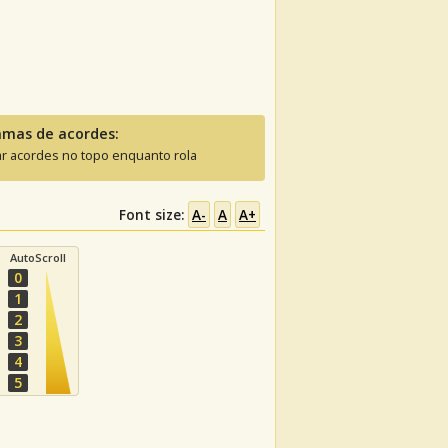
amas de acordes:
ar acordes no topo enquanto rola
Font size:
A-
A
A+
AutoScroll
0
1
2
3
4
5