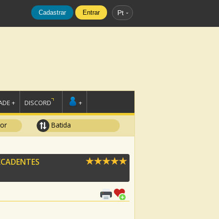
Cadastrar
Entrar
Pt
DE +
DISCORD
+
tor
Batida
ECADENTES