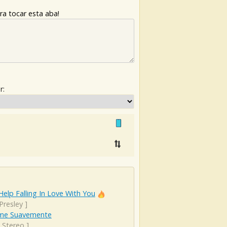
ra tocar esta aba!
r:
Help Falling In Love With You
 Presley
]
me Suavemente
 Stereo
]