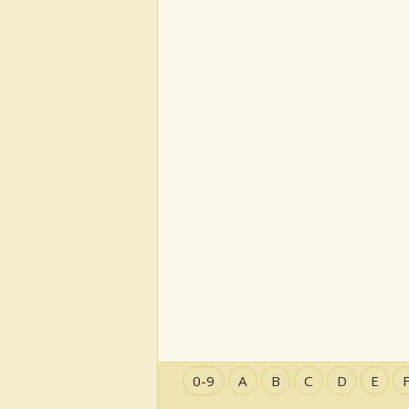
0-9
A
B
C
D
E