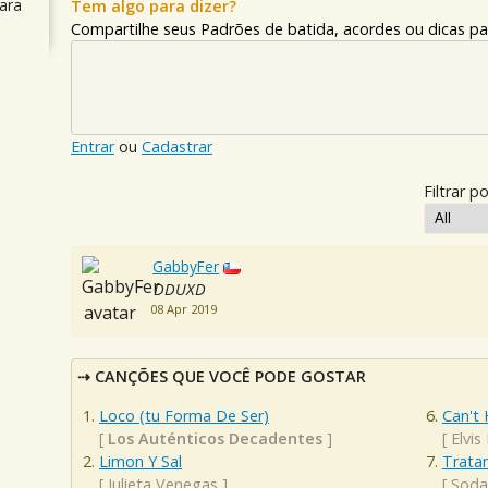
ara
Tem algo para dizer?
Compartilhe seus Padrões de batida, acordes ou dicas pa
Entrar
ou
Cadastrar
Filtrar po
GabbyFer
DDUXD
08 Apr 2019
CANÇÕES QUE VOCÊ PODE GOSTAR
Loco (tu Forma De Ser)
Can't 
[
Los Auténticos Decadentes
]
[
Elvis
Limon Y Sal
Trata
[
Julieta Venegas
]
[
Soda