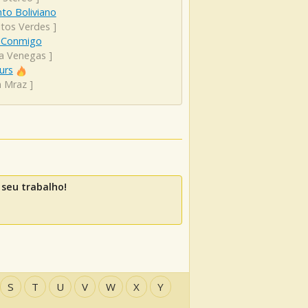
to Boliviano
itos Verdes
]
 Conmigo
ta Venegas
]
urs
n Mraz
]
seu trabalho!
S
T
U
V
W
X
Y