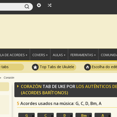
LA DE ACORDES +
COVERS +
AULAS +
FERRAMENTAS +
COMUNIDA
e tabs
Top Tabs de Ukulele
Escolha do edi
Corazón
CORAZÓN
TAB DE UKE POR
LOS AUTÉNTICOS D
(ACORDES BARÍTONOS)
5
Acordes usados na música
: G, C, D, Bm, A