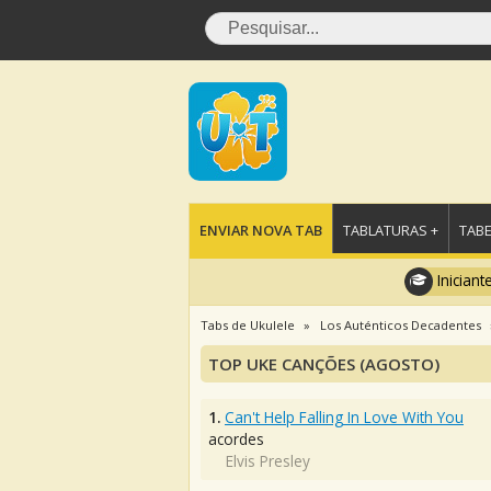
ENVIAR NOVA TAB
TABLATURAS +
TABE
Iniciant
Tabs de Ukulele
Los Auténticos Decadentes
TOP UKE CANÇÕES (AGOSTO)
1.
Can't Help Falling In Love With You
acordes
Elvis Presley