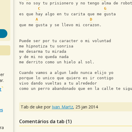
Yo no soy tu prisionero y no tengo alma de robo
C
G
es que hay algo en tu carita que me gusta
A
D
que me gusta y se llevo mi corazon.
Puede ser por tu caracter o mi voluntad
me hipnotiza tu sonrisa
me desarma tu mirada
y de mi no queda nada
me derrito como un hielo al sol.
Cuando vamos a algun lado nunca elijo yo
uer
porque lo unico que quiero es ir contigo
r.
vivo dando vueltas a tu alrededor
t
como un perro abandonado que en la calle te sig
Tab de uke por
Ivan_Martz
,
25 jan 2014
es
Comentários da tab (
1
)
ra