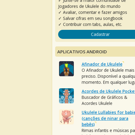
✓ Junte-se à maior comunidade de
Jogadores de Ukulele do mundo
✓ Avaliar, comentar e fazer amigos
✓ Salvar cifras em seu songbook
✓ Contribuir com tabs, aulas, etc.
Cadastrar
APLICATIVOS ANDROID
Afinador de Ukulele
O Afinador de Ukulele mais
preciso. Disponível a qualq
momento. Em qualquer luga
Acordes de Ukulele Pocke
Buscador de Gráficos &
Acordes Ukulele
Ukulele Lullabies for babi
(canções de ninar para
bebês)
Rimas infantis e músicas pa