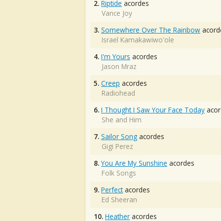
2.
Riptide
acordes
Vance Joy
3.
Somewhere Over The Rainbow
acord
Israel Kamakawiwo'ole
4.
I'm Yours
acordes
Jason Mraz
5.
Creep
acordes
Radiohead
6.
I Thought I Saw Your Face Today
acor
She and Him
7.
Sailor Song
acordes
Gigi Perez
8.
You Are My Sunshine
acordes
Folk Songs
9.
Perfect
acordes
Ed Sheeran
10.
Heather
acordes