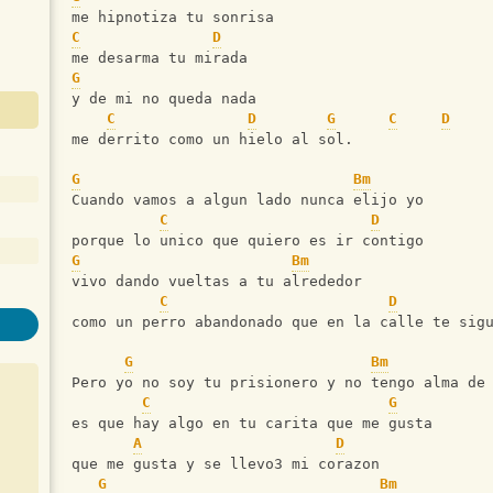
me hipnotiza tu sonrisa
C
D
me desarma tu mirada
G
y de mi no queda nada
C
D
G
C
D
me derrito como un hielo al sol.
G
Bm
Cuando vamos a algun lado nunca elijo yo
C
D
porque lo unico que quiero es ir contigo
G
Bm
vivo dando vueltas a tu alrededor
C
D
como un perro abandonado que en la calle te sig
G
Bm
Pero yo no soy tu prisionero y no tengo alma de
C
G
es que hay algo en tu carita que me gusta
A
D
que me gusta y se llevo3 mi corazon
G
Bm