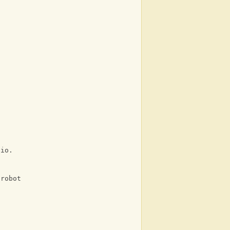
uio.
 robot