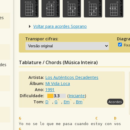
es
Voltar para acordes Soprano
Transpor cifras:
Diagr
Fix
Tablature / Chords (Música Inteira)
des
Artista:
Los Auténticos Decadentes
Álbum:
Mi Vida Loca
Ano:
1991
Dificuldade:
3.3
(
Iniciante
)
Tom:
D
,
G
,
Em
,
Bm
Acordes
G
C
D
Yo no se lo que me pasa cuando estoy con vos
G