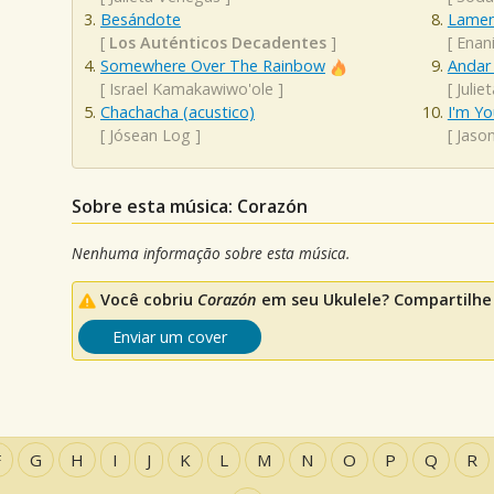
Besándote
Lamen
[
Los Auténticos Decadentes
]
[
Enan
Somewhere Over The Rainbow
Andar
[
Israel Kamakawiwo'ole
]
[
Julie
Chachacha (acustico)
I'm Yo
[
Jósean Log
]
[
Jaso
Sobre esta música: Corazón
Nenhuma informação sobre esta música.
Você cobriu
Corazón
em seu Ukulele? Compartilhe 
Enviar um cover
F
G
H
I
J
K
L
M
N
O
P
Q
R