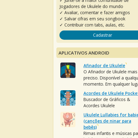
✓ Junte-se à maior comunidade de
Jogadores de Ukulele do mundo
✓ Avaliar, comentar e fazer amigos
✓ Salvar cifras em seu songbook
✓ Contribuir com tabs, aulas, etc.
Cadastrar
APLICATIVOS ANDROID
Afinador de Ukulele
O Afinador de Ukulele mais
preciso. Disponível a qualq
momento. Em qualquer luga
Acordes de Ukulele Pocke
Buscador de Gráficos &
Acordes Ukulele
Ukulele Lullabies for babi
(canções de ninar para
bebês)
Rimas infantis e músicas pa