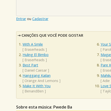
Entrar
ou
Cadastrar
CANÇÕES QUE VOCÊ PODE GOSTAR
With A Smile
Your 
[
Eraserheads
]
[
Paro
Huling El Bimbo
Magas
[
Eraserheads
]
[
Eras
Best Part
Pare 
[
Daniel Caesar
]
[
Eras
Hanggang Kailan
Mahik
[
Orange And Lemons
]
[
Adie
Make It With You
Love 
[
BenandBen
]
[
Taylo
Sobre esta música: Pwede Ba