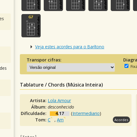
es
Veja estes acordes para o Barítono
Transpor cifras:
Diagr
Fix
des
Tablature / Chords (Música Inteira)
Artista:
Lola Amour
Álbum:
desconhecido
Dificuldade:
4.17
(
Intermediario
)
Tom:
C
,
Am
Acordes