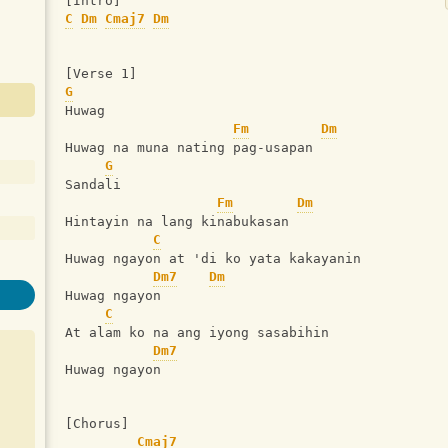
[Intro]
C
Dm
Cmaj7
Dm
[Verse 1]
G
Huwag
Fm
Dm
Huwag na muna nating pag-usapan
G
Sandali
Fm
Dm
Hintayin na lang kinabukasan
C
Huwag ngayon at 'di ko yata kakayanin
Dm7
Dm
Huwag ngayon
C
At alam ko na ang iyong sasabihin
Dm7
Huwag ngayon
[Chorus]
Cmaj7