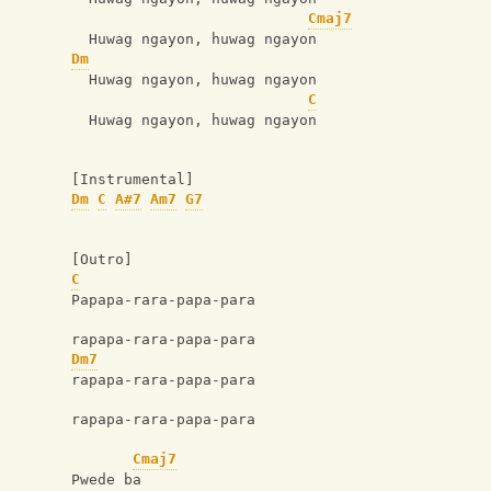
Cmaj7
  Huwag ngayon, huwag ngayon
Dm
  Huwag ngayon, huwag ngayon
C
  Huwag ngayon, huwag ngayon
[Instrumental]
Dm
C
A#7
Am7
G7
[Outro]
C
Papapa-rara-papa-para
rapapa-rara-papa-para
Dm7
rapapa-rara-papa-para
rapapa-rara-papa-para
Cmaj7
Pwede ba