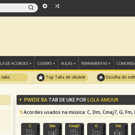
LA DE ACORDES +
COVERS +
AULAS +
FERRAMENTAS +
COMUNIDA
e tabs
Top Tabs de Ukulele
Escolha do edi
PWEDE BA
TAB DE UKE POR
LOLA AMOUR
9
Acordes usados na música
: C, Dm, Cmaj7, G, Fm