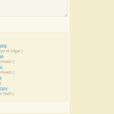
Song
kya Ni Edgar
]
in
erheads
]
Ko
erheads
]
a
]
Story
r Swift
]