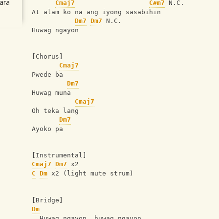
ara
Cmaj7
C#m7
 N.C.
At alam ko na ang iyong sasabihin
Dm7
Dm7
 N.C.
Huwag ngayon
[Chorus]
Cmaj7
Pwede ba
Dm7
Huwag muna
Cmaj7
Oh teka lang
Dm7
Ayoko pa
[Instrumental]
Cmaj7
Dm7
 x2
C
Dm
 x2 (light mute strum)
[Bridge]
Dm
  Huwag ngayon, huwag ngayon