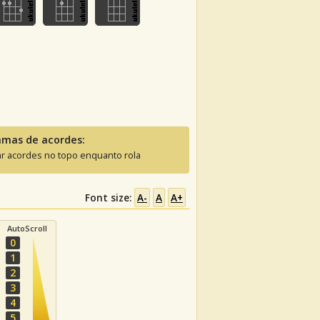
amas de acordes:
ar acordes no topo enquanto rola
Font size:
A-
A
A+
AutoScroll
0
1
2
3
4
5