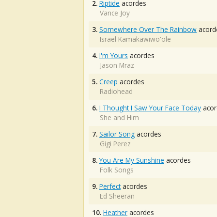
2.
Riptide
acordes
Vance Joy
3.
Somewhere Over The Rainbow
acord
Israel Kamakawiwo'ole
4.
I'm Yours
acordes
Jason Mraz
5.
Creep
acordes
Radiohead
6.
I Thought I Saw Your Face Today
acor
She and Him
7.
Sailor Song
acordes
Gigi Perez
8.
You Are My Sunshine
acordes
Folk Songs
9.
Perfect
acordes
Ed Sheeran
10.
Heather
acordes