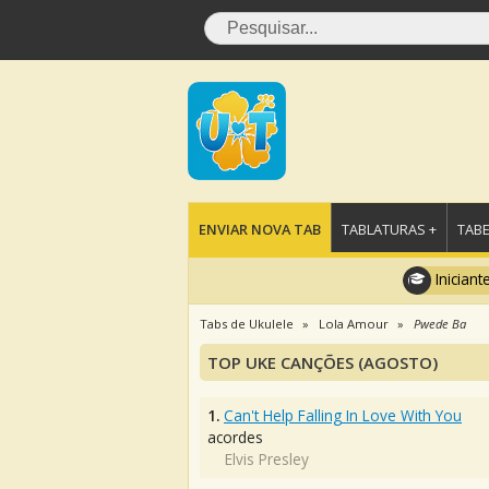
ENVIAR NOVA TAB
TABLATURAS +
TABE
Iniciant
Tabs de Ukulele
Lola Amour
Pwede Ba
TOP UKE CANÇÕES (AGOSTO)
1.
Can't Help Falling In Love With You
acordes
Elvis Presley