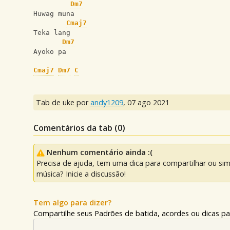
Dm7
Huwag muna
Cmaj7
Teka lang
Dm7
Ayoko pa
Cmaj7
Dm7
C
Tab de uke por
andy1209
,
07 ago 2021
Comentários da tab (
0
)
Nenhum comentário ainda :(
Precisa de ajuda, tem uma dica para compartilhar ou si
música? Inicie a discussão!
Tem algo para dizer?
Compartilhe seus Padrões de batida, acordes ou dicas pa