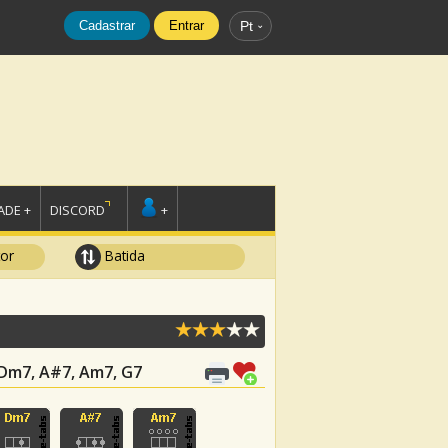
Cadastrar
Entrar
Pt
DE +
DISCORD
+
tor
Batida
, Dm7, A#7, Am7, G7