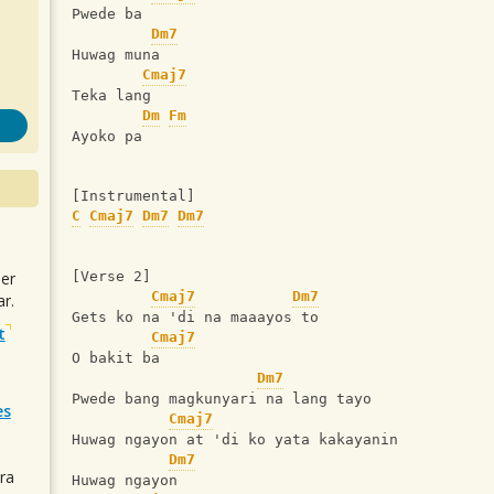
Pwede ba
Dm7
Huwag muna
Cmaj7
Teka lang
Dm
Fm
Ayoko pa
[Instrumental]
C
Cmaj7
Dm7
Dm7
uer
[Verse 2]
Cmaj7
Dm7
r.
Gets ko na 'di na maaayos to
t
Cmaj7
O bakit ba
Dm7
Pwede bang magkunyari na lang tayo
es
Cmaj7
Huwag ngayon at 'di ko yata kakayanin
Dm7
ra
Huwag ngayon