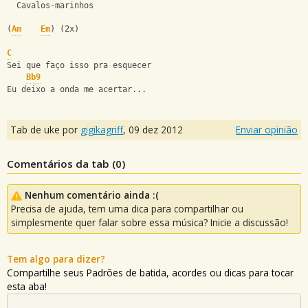
  Cavalos-marinhos
(
Am
Em
) (2x)
C
Sei que faço isso pra esquecer
Bb9
Eu deixo a onda me acertar...
Tab de uke por
gigikagriff
,
09 dez 2012
Enviar opinião
Comentários da tab (
0
)
Nenhum comentário ainda :(
Precisa de ajuda, tem uma dica para compartilhar ou
simplesmente quer falar sobre essa música? Inicie a discussão!
Tem algo para dizer?
Compartilhe seus Padrões de batida, acordes ou dicas para tocar
esta aba!