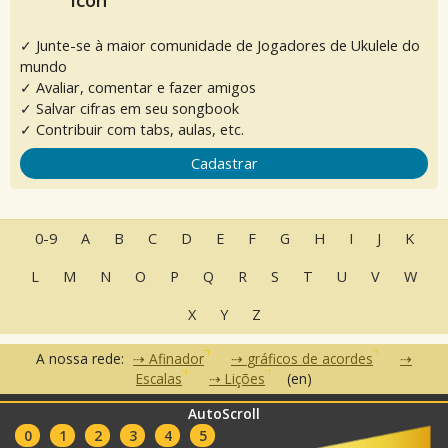
✓ Junte-se à maior comunidade de Jogadores de Ukulele do
mundo
✓ Avaliar, comentar e fazer amigos
✓ Salvar cifras em seu songbook
✓ Contribuir com tabs, aulas, etc.
Cadastrar
0-9
A
B
C
D
E
F
G
H
I
J
K
L
M
N
O
P
Q
R
S
T
U
V
W
X
Y
Z
A nossa rede:
Afinador
gráficos de acordes
Escalas
Lições
(en)
AutoScroll
•
•
•
Perguntas Frequentes
Contato
Termos de Uso
Política de
•
•
0
1
2
3
4
5
Privacidade
Parceiros
Clubes