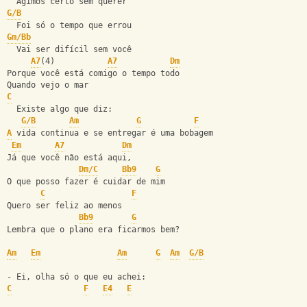
  Agimos certo sem querer
G/B
  Foi só o tempo que errou
Gm/Bb
  Vai ser difícil sem você
A7
(4)           
A7
Dm
Porque você está comigo o tempo todo
Quando vejo o mar
C
  Existe algo que diz:
G/B
Am
G
F
A
 vida continua e se entregar é uma bobagem
Em
A7
Dm
Já que você não está aqui,
Dm/C
Bb9
G
O que posso fazer é cuidar de mim
C
F
Quero ser feliz ao menos
Bb9
G
Lembra que o plano era ficarmos bem?
Am
Em
Am
G
Am
G/B
- Ei, olha só o que eu achei:
C
F
E4
E