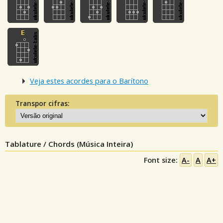
Veja estes acordes para o Barítono
Transpor cifras:
Tablature / Chords (Música Inteira)
Font size:
A-
A
A+