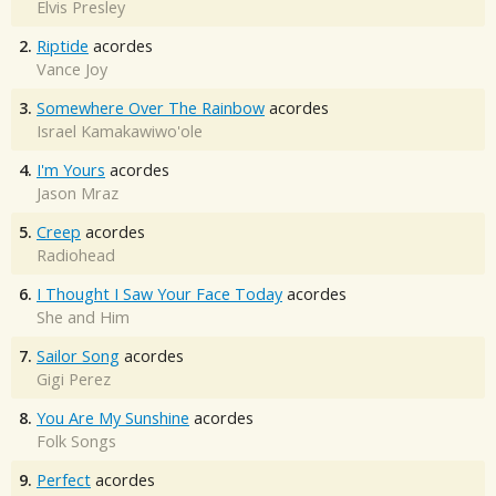
Elvis Presley
2.
Riptide
acordes
Vance Joy
3.
Somewhere Over The Rainbow
acordes
Israel Kamakawiwo'ole
4.
I'm Yours
acordes
Jason Mraz
5.
Creep
acordes
Radiohead
6.
I Thought I Saw Your Face Today
acordes
She and Him
7.
Sailor Song
acordes
Gigi Perez
8.
You Are My Sunshine
acordes
Folk Songs
9.
Perfect
acordes