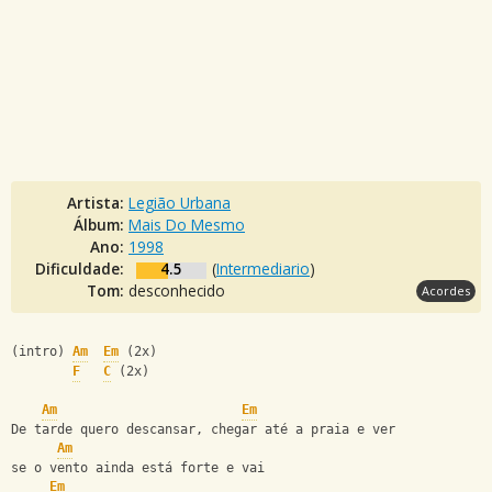
Artista:
Legião Urbana
Álbum:
Mais Do Mesmo
Ano:
1998
Dificuldade:
4.5
(
Intermediario
)
Tom:
desconhecido
Acordes
(intro) 
Am
Em
 (2x)
F
C
 (2x)
Am
Em
De tarde quero descansar, chegar até a praia e ver
Am
se o vento ainda está forte e vai
Em