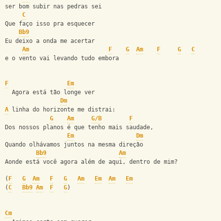
ser bom subir nas pedras sei
C
Que faço isso pra esquecer
Bb9
Eu deixo a onda me acertar
Am
F
G
Am
F
G
C
e o vento vai levando tudo embora
F
Em
  Agora está tão longe ver
Dm
A
 linha do horizonte me distrai:
G
Am
G/B
F
Dos nossos planos é que tenho mais saudade,
Em
Dm
Quando olhávamos juntos na mesma direção
Bb9
Am
Aonde está você agora além de aqui, dentro de mim?
(
F
G
Am
F
G
Am
Em
Am
Em
(
C
Bb9
Am
F
G
)
Cm