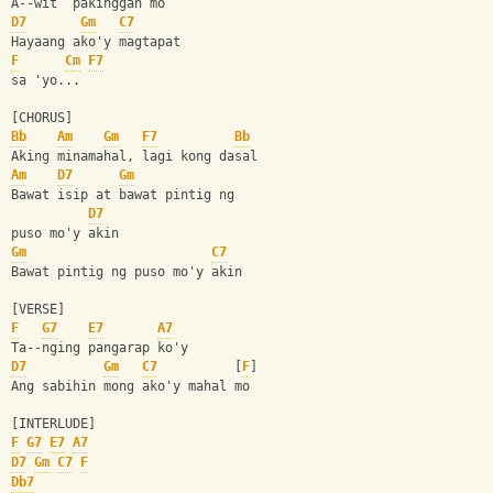
A--wit  pakinggan mo
D7
Gm
C7
Hayaang ako'y magtapat 
F
Cm
F7
sa 'yo...
[CHORUS]
Bb
Am
Gm
F7
Bb
Aking minamahal, lagi kong dasal
Am
D7
Gm
Bawat isip at bawat pintig ng 
D7
puso mo'y akin
Gm
C7
Bawat pintig ng puso mo'y akin
[VERSE]
F
G7
E7
A7
Ta--nging pangarap ko'y
D7
Gm
C7
          [
F
]
Ang sabihin mong ako'y mahal mo
[INTERLUDE]
F
G7
E7
A7
D7
Gm
C7
F
Db7