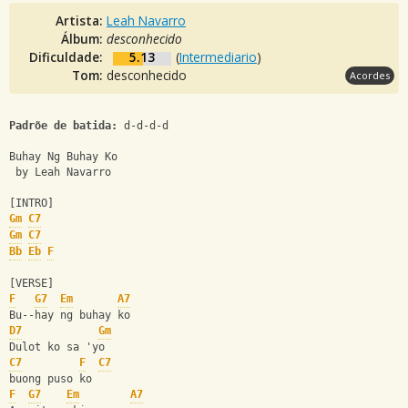
Artista:
Leah Navarro
Álbum:
desconhecido
Dificuldade:
5.13
(
Intermediario
)
Tom:
desconhecido
Acordes
Padrõe de batida:
 d-d-d-d
Buhay Ng Buhay Ko
 by Leah Navarro
[INTRO] 
Gm
C7
Gm
C7
Bb
Eb
F
[VERSE]
F
G7
Em
A7
Bu--hay ng buhay ko
D7
Gm
Dulot ko sa 'yo 
C7
F
C7
buong puso ko
F
G7
Em
A7