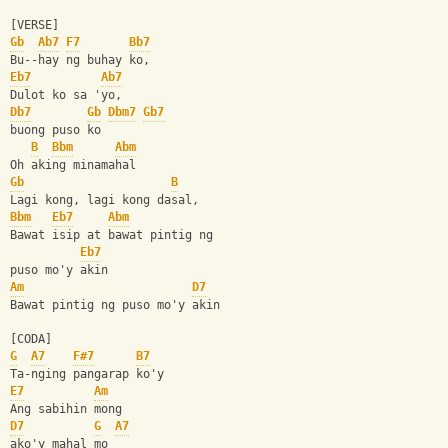
[VERSE]
Gb
Ab7
F7
Bb7
Bu--hay ng buhay ko,
Eb7
Ab7
Dulot ko sa 'yo, 
Db7
Gb
Dbm7
Gb7
buong puso ko
B
Bbm
Abm
Oh aking minamahal
Gb
B
Lagi kong, lagi kong dasal,
Bbm
Eb7
Abm
Bawat isip at bawat pintig ng 
Eb7
puso mo'y akin
Am
D7
Bawat pintig ng puso mo'y akin
[CODA]
G
A7
F#7
B7
Ta-nging pangarap ko'y
E7
Am
Ang sabihin mong 
D7
G
A7
ako'y mahal mo