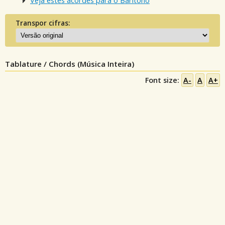
Veja estes acordes para o Barítono
Transpor cifras:
Tablature / Chords (Música Inteira)
Font size:
A-
A
A+