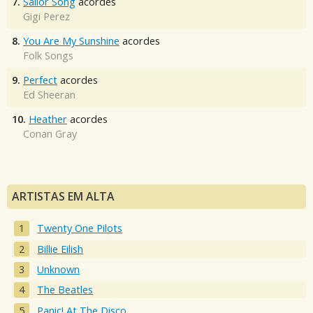
7.
Sailor Song
acordes
Gigi Perez
8.
You Are My Sunshine
acordes
Folk Songs
9.
Perfect
acordes
Ed Sheeran
10.
Heather
acordes
Conan Gray
ARTISTAS EM ALTA
Twenty One Pilots
Billie Eilish
Unknown
The Beatles
Panic! At The Disco