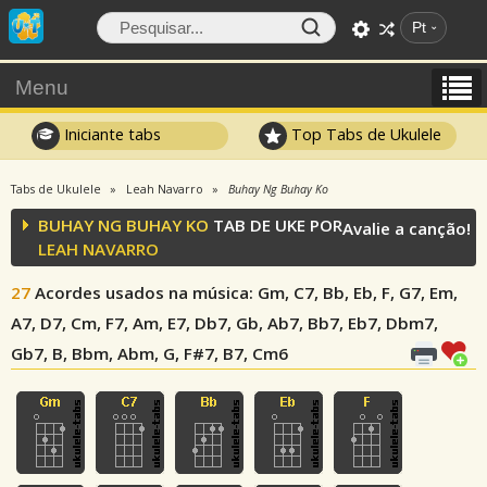
Pt
Menu
Iniciante tabs
Top Tabs de Ukulele
Tabs de Ukulele
Leah Navarro
Buhay Ng Buhay Ko
BUHAY NG BUHAY KO
TAB DE UKE POR
Avalie a canção!
LEAH NAVARRO
27
Acordes usados na música
: Gm, C7, Bb, Eb, F, G7, Em,
A7, D7, Cm, F7, Am, E7, Db7, Gb, Ab7, Bb7, Eb7, Dbm7,
Gb7, B, Bbm, Abm, G, F#7, B7, Cm6