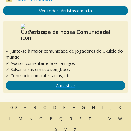
Ver todos: Artistas em alta
Participe da nossa Comunidade!
✓ Junte-se à maior comunidade de Jogadores de Ukulele do
mundo
✓ Avaliar, comentar e fazer amigos
✓ Salvar cifras em seu songbook
✓ Contribuir com tabs, aulas, etc.
Cadastrar
0-9
A
B
C
D
E
F
G
H
I
J
K
L
M
N
O
P
Q
R
S
T
U
V
W
X
Y
Z