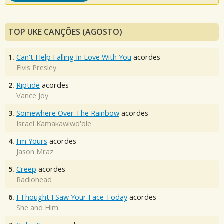
TOP UKE CANÇÕES (AGOSTO)
1.
Can't Help Falling In Love With You
acordes
Elvis Presley
2.
Riptide
acordes
Vance Joy
3.
Somewhere Over The Rainbow
acordes
Israel Kamakawiwo'ole
4.
I'm Yours
acordes
Jason Mraz
5.
Creep
acordes
Radiohead
6.
I Thought I Saw Your Face Today
acordes
She and Him