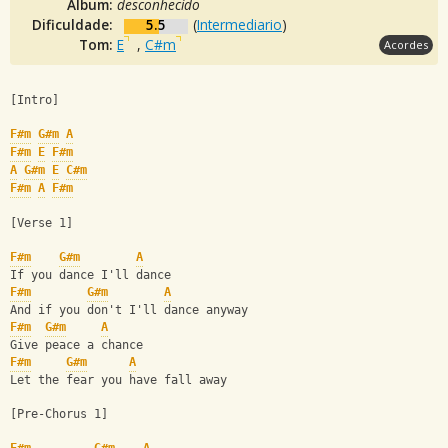
Álbum:
desconhecido
Dificuldade:
5.5
(
Intermediario
)
Tom:
E
,
C#m
Acordes
[Intro]
F#m
G#m
A
F#m
E
F#m
A
G#m
E
C#m
F#m
A
F#m
[Verse 1]
F#m
G#m
A
If you dance I'll dance
F#m
G#m
A
And if you don't I'll dance anyway
F#m
G#m
A
Give peace a chance
F#m
G#m
A
Let the fear you have fall away
[Pre-Chorus 1]