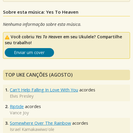
Sobre esta música: Yes To Heaven
Nenhuma informação sobre esta música.
Você cobriu
Yes To Heaven
em seu Ukulele? Compartilhe
seu trabalho!
Enviar um cover
TOP UKE CANÇÕES (AGOSTO)
1.
Can't Help Falling In Love With You
acordes
Elvis Presley
2.
Riptide
acordes
Vance Joy
3.
Somewhere Over The Rainbow
acordes
Israel Kamakawiwo'ole