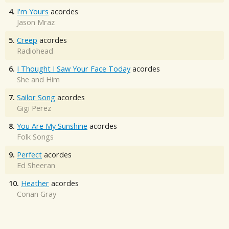
4.
I'm Yours
acordes
Jason Mraz
5.
Creep
acordes
Radiohead
6.
I Thought I Saw Your Face Today
acordes
She and Him
7.
Sailor Song
acordes
Gigi Perez
8.
You Are My Sunshine
acordes
Folk Songs
9.
Perfect
acordes
Ed Sheeran
10.
Heather
acordes
Conan Gray