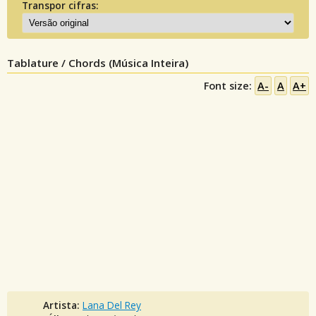
Transpor cifras:
Tablature / Chords (Música Inteira)
Font size:
A-
A
A+
Artista:
Lana Del Rey