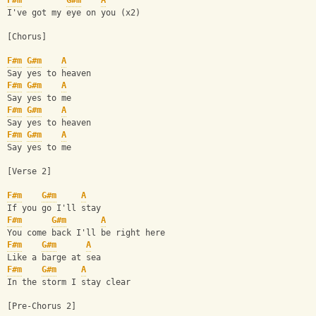
F#m
G#m
A
I've got my eye on you (x2)
[Chorus]
F#m
G#m
A
Say yes to heaven
F#m
G#m
A
Say yes to me
F#m
G#m
A
Say yes to heaven
F#m
G#m
A
Say yes to me
[Verse 2]
F#m
G#m
A
If you go I'll stay
F#m
G#m
A
You come back I'll be right here
F#m
G#m
A
Like a barge at sea
F#m
G#m
A
In the storm I stay clear
[Pre-Chorus 2]