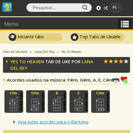
Pt
Menu
Iniciante tabs
Top Tabs de Ukulele
Tabs de Ukulele
Lana Del Rey
Yes To Heaven
YES TO HEAVEN
TAB DE UKE POR
LANA
DEL REY
5
Acordes usados na música
: F#m, G#m, A, E, C#m
Veja estes acordes para o Barítono