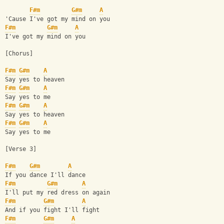
F#m
G#m
A
'Cause I've got my mind on you
F#m
G#m
A
I've got my mind on you
[Chorus]
F#m
G#m
A
Say yes to heaven
F#m
G#m
A
Say yes to me
F#m
G#m
A
Say yes to heaven
F#m
G#m
A
Say yes to me
[Verse 3]
F#m
G#m
A
If you dance I'll dance
F#m
G#m
A
I'll put my red dress on again
F#m
G#m
A
And if you fight I'll fight
F#m
G#m
A