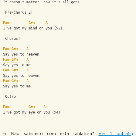
It doesn't matter, now it's all gone
[Pre-Chorus 2]
F#m
G#m
A
I've got my mind on you (x2)
[Chorus]
F#m
G#m
A
Say yes to heaven
F#m
G#m
A
Say yes to me
F#m
G#m
A
Say yes to heaven
F#m
G#m
A
Say yes to me
[Outro]
F#m
G#m
A
I've got my eye on you (x4)
⇢ Não satisfeito com esta tablatura?
Ver 1 outra(s)