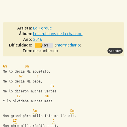
Artista:
La Tordue
Álbum:
Les trublions de la chanson
Ano:
2016
Dificuldade:
3.61
(
Intermediario
)
Tom:
desconhecido
Acordes
Am
Dm
Me lo decia Mi abuelito,
G7
C
Me lo decia Mi papa,
C
E7
Me lo dijeron muchas verces
E7
Am
Y lo olvidaba muchas mas!
Am
Dm
Mon grand-père mille fois me l'a dit,
G7
C
Mon père m'l'a répété aussi,