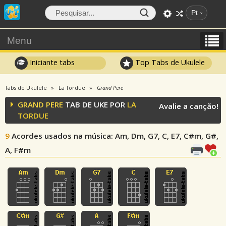
Pt
Menu
Iniciante tabs
Top Tabs de Ukulele
Tabs de Ukulele
La Tordue
Grand Pere
GRAND PERE
TAB DE UKE POR
LA
Avalie a canção!
TORDUE
9
Acordes usados na música
: Am, Dm, G7, C, E7, C#m, G#,
A, F#m