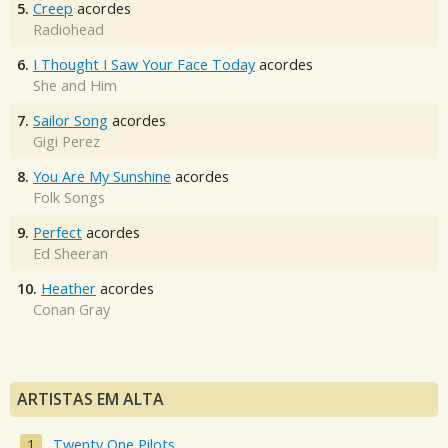
5.
Creep
acordes
Radiohead
6.
I Thought I Saw Your Face Today
acordes
She and Him
7.
Sailor Song
acordes
Gigi Perez
8.
You Are My Sunshine
acordes
Folk Songs
9.
Perfect
acordes
Ed Sheeran
10.
Heather
acordes
Conan Gray
ARTISTAS EM ALTA
Twenty One Pilots