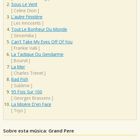
Sous Le Vent
[
Celine Dion
]
L'autre Finistère
[
Les Innocents
]
Tout Le Bonheur Du Monde
[
Sinsemilia
]
Can't Take My Eyes Off Of You
[
Frankie Valli
]
La Tactique Du Gendarme
[
Bourvil
]
La Mer
[
Charles Trenet
]
Bad Fish
[
Sublime
]
95 Fois Sur 100
[
Georges Brassens
]
La Misère D'en Face
[
Tryo
]
Sobre esta música: Grand Pere