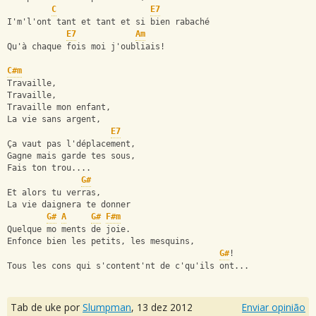
C
E7
I'm'l'ont tant et tant et si bien rabaché
E7
Am
Qu'à chaque fois moi j'oubliais!
C#m
Travaille,
Travaille,
Travaille mon enfant,
La vie sans argent,
E7
Ça vaut pas l'déplacement,
Gagne mais garde tes sous,
Fais ton trou....
G#
Et alors tu verras,
La vie daignera te donner
G#
A
G#
F#m
Quelque mo ments de joie.
Enfonce bien les petits, les mesquins,
G#
!
Tous les cons qui s'content'nt de c'qu'ils ont...
Tab de uke por
Slumpman
,
13 dez 2012
Enviar opinião