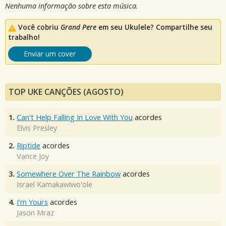
Nenhuma informação sobre esta música.
Você cobriu
Grand Pere
em seu Ukulele? Compartilhe seu
trabalho!
Enviar um cover
TOP UKE CANÇÕES (AGOSTO)
1.
Can't Help Falling In Love With You
acordes
Elvis Presley
2.
Riptide
acordes
Vance Joy
3.
Somewhere Over The Rainbow
acordes
Israel Kamakawiwo'ole
4.
I'm Yours
acordes
Jason Mraz