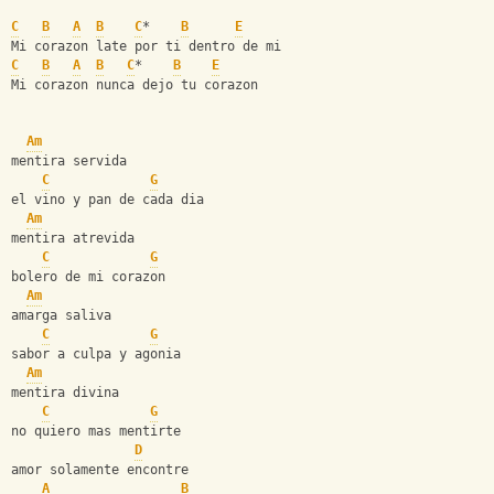
C
B
A
B
C
*    
B
E
Mi corazon late por ti dentro de mi
C
B
A
B
C
*    
B
E
Mi corazon nunca dejo tu corazon
Am
mentira servida
C
G
el vino y pan de cada dia
Am
mentira atrevida
C
G
bolero de mi corazon
Am
amarga saliva
C
G
sabor a culpa y agonia
Am
mentira divina
C
G
no quiero mas mentirte
D
amor solamente encontre
A
B