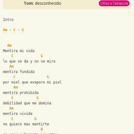
Tom:
desconhecido
Cifras e Tablatura
Intro
Am
 - 
C
 - 
G
Am
Mentira mi vida 
C
G
lo que se da y no se mira
Am
mentira fundida
C
G
por miel que evaporo mi piel
Am
mentira prohibida
C
G
debilidad que me domina
Am
mentira vivida
C
G
no quiero mas mentirte
D