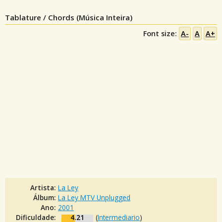
Tablature / Chords (Música Inteira)
Font size:
A-
A
A+
Artista:
La Ley
Álbum:
La Ley MTV Unplugged
Ano:
2001
Dificuldade:
4.21
(
Intermediario
)