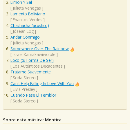
Limon Y Sal
[
Julieta Venegas
]
Lamento Boliviano
[
Enanitos Verdes
]
Chachacha (acustico)
[
Jósean Log
]
Andar Conmigo
[
Julieta Venegas
]
Somewhere Over The Rainbow
[
Israel Kamakawiwo'ole
]
Loco (tu Forma De Ser)
[
Los Auténticos Decadentes
]
Tratame Suavemente
[
Soda Stereo
]
Can't Help Falling In Love With You
[
Elvis Presley
]
Cuando Pase El Temblor
[
Soda Stereo
]
Sobre esta música: Mentira