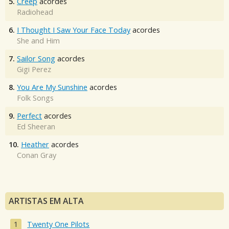
5.
Creep
acordes
Radiohead
6.
I Thought I Saw Your Face Today
acordes
She and Him
7.
Sailor Song
acordes
Gigi Perez
8.
You Are My Sunshine
acordes
Folk Songs
9.
Perfect
acordes
Ed Sheeran
10.
Heather
acordes
Conan Gray
ARTISTAS EM ALTA
Twenty One Pilots