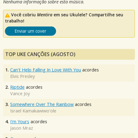
Nenhuma informação sobre esta música.
Você cobriu
Mentira
em seu Ukulele? Compartilhe seu
trabalho!
Enviar um cover
TOP UKE CANÇÕES (AGOSTO)
1.
Can't Help Falling In Love With You
acordes
Elvis Presley
2.
Riptide
acordes
Vance Joy
3.
Somewhere Over The Rainbow
acordes
Israel Kamakawiwo'ole
4.
I'm Yours
acordes
Jason Mraz