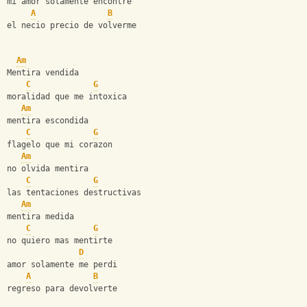
mi amor solamente encontre
A
B
el necio precio de volverme
Am
Mentira vendida
C
G
moralidad que me intoxica
Am
mentira escondida
C
G
flagelo que mi corazon
Am
no olvida mentira
C
G
las tentaciones destructivas
Am
mentira medida
C
G
no quiero mas mentirte
D
amor solamente me perdi
A
B
regreso para devolverte