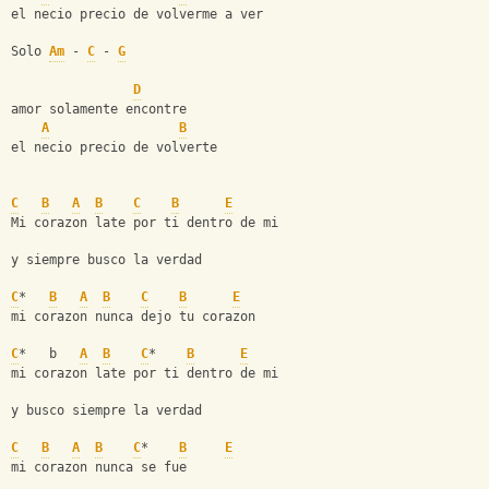
el necio precio de volverme a ver
Solo 
Am
 - 
C
 - 
G
D
amor solamente encontre
A
B
el necio precio de volverte
C
B
A
B
C
B
E
Mi corazon late por ti dentro de mi
y siempre busco la verdad
C
*   
B
A
B
C
B
E
mi corazon nunca dejo tu corazon
C
*   b   
A
B
C
*    
B
E
mi corazon late por ti dentro de mi
y busco siempre la verdad
C
B
A
B
C
*    
B
E
mi corazon nunca se fue