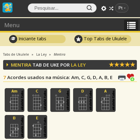
Pt
Menu
Iniciante tabs
Top Tabs de Ukulele
Tabs de Ukulele
La Ley
Mentira
MENTIRA
TAB DE UKE POR
LA LEY
7
Acordes usados na música
: Am, C, G, D, A, B, E