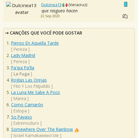
Dulcinea13
(Veracruz)
que rasgueo hacen
22 Sep 2020
CANÇÕES QUE VOCÊ PODE GOSTAR
Pienso En Aquella Tarde
[
Pereza
]
Lady Madrid
[
Pereza
]
Pa'qui Pa'lla
[
La Fuga
]
Rojitas Las Orejas
[
Fito Y Los Fitipaldis
]
La Luna Me Sabe A Poco
[
Marea
]
Como Camarón
[
Estopa
]
So Payaso
[
Extremoduro
]
Somewhere Over The Rainbow
[
Israel Kamakawiwo'ole
]