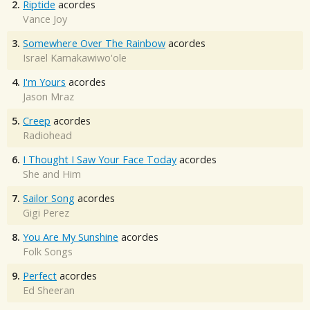
2.
Riptide
acordes
Vance Joy
3.
Somewhere Over The Rainbow
acordes
Israel Kamakawiwo'ole
4.
I'm Yours
acordes
Jason Mraz
5.
Creep
acordes
Radiohead
6.
I Thought I Saw Your Face Today
acordes
She and Him
7.
Sailor Song
acordes
Gigi Perez
8.
You Are My Sunshine
acordes
Folk Songs
9.
Perfect
acordes
Ed Sheeran