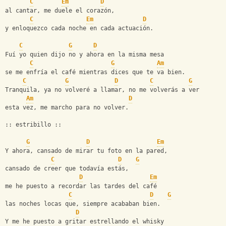
C
Em
D
al cantar, me duele el corazón,
C
Em
D
y enloquezco cada noche en cada actuación.
C
G
D
Fuí yo quien dijo no y ahora en la misma mesa
C
G
Am
se me enfría el café mientras dices que te va bien.
C
G
D
C
G
Tranquila, ya no volveré a llamar, no me volverás a ver 
Am
D
esta vez, me marcho para no volver.
:: estribillo ::
G
D
Em
Y ahora, cansado de mirar tu foto en la pared,
C
D
G
cansado de creer que todavía estás,
D
Em
me he puesto a recordar las tardes del café
C
D
G
las noches locas que, siempre acababan bien.
D
Y me he puesto a gritar estrellando el whisky