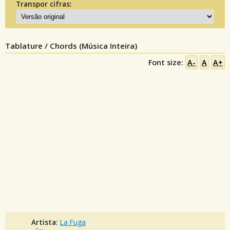
Transpor cifras:
Tablature / Chords (Música Inteira)
Font size:
A-
A
A+
Artista:
La Fuga