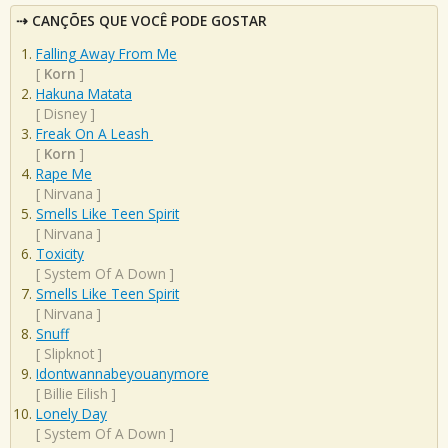
CANÇÕES QUE VOCÊ PODE GOSTAR
Falling Away From Me
[
Korn
]
Hakuna Matata
[
Disney
]
Freak On A Leash
[
Korn
]
Rape Me
[
Nirvana
]
Smells Like Teen Spirit
[
Nirvana
]
Toxicity
[
System Of A Down
]
Smells Like Teen Spirit
[
Nirvana
]
Snuff
[
Slipknot
]
Idontwannabeyouanymore
[
Billie Eilish
]
Lonely Day
[
System Of A Down
]