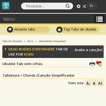
Pt
Menu
Iniciante tabs
Top Tabs de Ukulele
Tabs de Ukulele
Korn
Dead Bodies Everywhere
DEAD BODIES EVERYWHERE
TAB DE
Avalie a canção!
UKE POR
KORN
Ukulele Tab sem cifras.
Tablature / Chords (Canção Simplificada)
Font size:
A-
A
A+