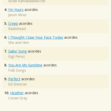
Israel Kamakawiwo'ole
4.
I'm Yours
acordes
Jason Mraz
5.
Creep
acordes
Radiohead
6.
I Thought I Saw Your Face Today
acordes
She and Him
7.
Sailor Song
acordes
Gigi Perez
8.
You Are My Sunshine
acordes
Folk Songs
9.
Perfect
acordes
Ed Sheeran
10.
Heather
acordes
Conan Gray