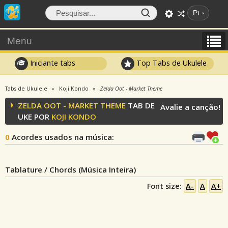
Pt
Menu
Iniciante tabs
Top Tabs de Ukulele
Tabs de Ukulele
Koji Kondo
Zelda Oot - Market Theme
ZELDA OOT - MARKET THEME
TAB DE
Avalie a canção!
UKE POR
KOJI KONDO
0
Acordes usados na música
:
Tablature / Chords (Música Inteira)
Font size:
A-
A
A+