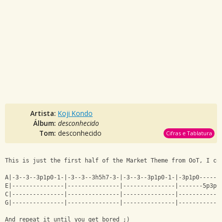
Artista:
Koji Kondo
Álbum:
desconhecido
Tom:
desconhecido
Cifras e Tablatura
This is just the first half of the Market Theme from OoT, I co
A|-3--3--3p1p0-1-|-3--3--3h5h7-3-|-3--3--3p1p0-1-|-3p1p0------
E|---------------|---------------|---------------|-------5p3p0
C|---------------|---------------|---------------|------------
G|---------------|---------------|---------------|------------
And repeat it until you get bored ;)