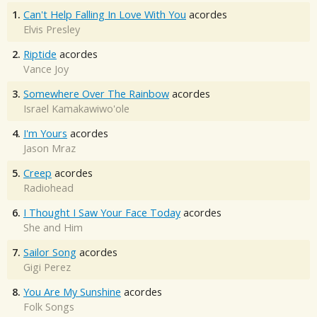
1.
Can't Help Falling In Love With You
acordes
Elvis Presley
2.
Riptide
acordes
Vance Joy
3.
Somewhere Over The Rainbow
acordes
Israel Kamakawiwo'ole
4.
I'm Yours
acordes
Jason Mraz
5.
Creep
acordes
Radiohead
6.
I Thought I Saw Your Face Today
acordes
She and Him
7.
Sailor Song
acordes
Gigi Perez
8.
You Are My Sunshine
acordes
Folk Songs