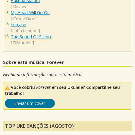
Hakuna Matata
[
Disney
]
My Heart Will Go On
[
Celine Dion
]
Imagine
[
John Lennon
]
The Sound Of Silence
[
Disturbed
]
Sobre esta música: Forever
Nenhuma informação sobre esta música.
Você cobriu
Forever
em seu Ukulele? Compartilhe seu
trabalho!
Enviar um cover
TOP UKE CANÇÕES (AGOSTO)