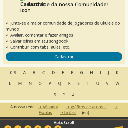
Participe da nossa Comunidade!
✓ Junte-se à maior comunidade de Jogadores de Ukulele do
mundo
✓ Avaliar, comentar e fazer amigos
✓ Salvar cifras em seu songbook
✓ Contribuir com tabs, aulas, etc.
Cadastrar
0-9
A
B
C
D
E
F
G
H
I
J
K
L
M
N
O
P
Q
R
S
T
U
V
W
X
Y
Z
A nossa rede:
Afinador
gráficos de acordes
Escalas
Lições
(en)
AutoScroll
•
•
•
Perguntas Frequentes
Contato
Termos de Uso
Política de