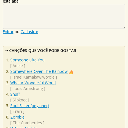
esta aba!
Entrar
ou
Cadastrar
CANÇÕES QUE VOCÊ PODE GOSTAR
Someone Like You
[
Adele
]
Somewhere Over The Rainbow
[
Israel Kamakawiwo'ole
]
What A Wonderful World
[
Louis Armstrong
]
Snuff
[
Slipknot
]
Soul Sister (beginner)
[
Train
]
Zombie
[
The Cranberries
]