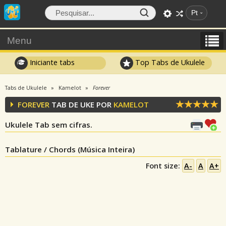
Pt
Menu
Iniciante tabs
Top Tabs de Ukulele
Tabs de Ukulele
Kamelot
Forever
FOREVER
TAB DE UKE POR
KAMELOT
Ukulele Tab sem cifras.
Tablature / Chords (Música Inteira)
Font size:
A-
A
A+