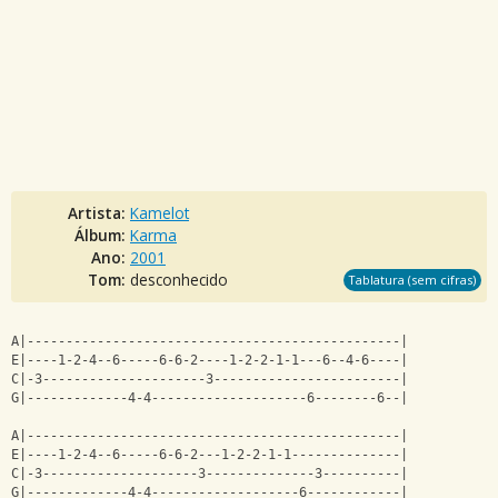
Artista:
Kamelot
Álbum:
Karma
Ano:
2001
Tom:
desconhecido
Tablatura (sem cifras)
A|------------------------------------------------|
E|----1-2-4--6-----6-6-2----1-2-2-1-1---6--4-6----|
C|-3---------------------3------------------------|
G|-------------4-4--------------------6--------6--|
A|------------------------------------------------|
E|----1-2-4--6-----6-6-2---1-2-2-1-1--------------|
C|-3--------------------3--------------3----------|
G|-------------4-4-------------------6------------|