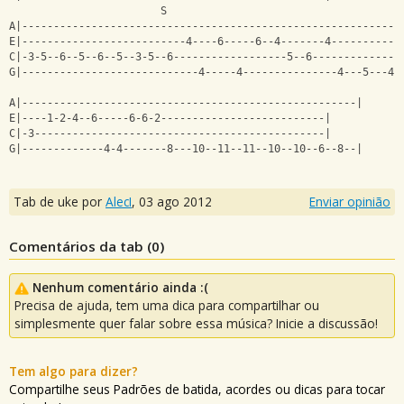
                        S                                     
A|------------------------------------------------------------
E|--------------------------4----6-----6--4-------4-----------
C|-3-5--6--5--6--5--3-5--6------------------5--6--------------
G|----------------------------4-----4---------------4---5---4-
A|-----------------------------------------------------|
E|----1-2-4--6-----6-6-2--------------------------|
C|-3----------------------------------------------|
G|-------------4-4-------8---10--11--11--10--10--6--8--|
Tab de uke por
AlecI
,
03 ago 2012
Enviar opinião
Comentários da tab (
0
)
Nenhum comentário ainda :(
Precisa de ajuda, tem uma dica para compartilhar ou
simplesmente quer falar sobre essa música? Inicie a discussão!
Tem algo para dizer?
Compartilhe seus Padrões de batida, acordes ou dicas para tocar