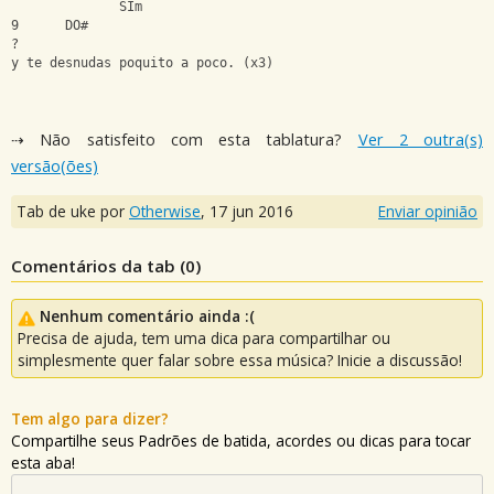
              SIm
9      DO#
?
y te desnudas poquito a poco. (x3)
⇢ Não satisfeito com esta tablatura?
Ver 2 outra(s)
versão(ões)
Tab de uke por
Otherwise
,
17 jun 2016
Enviar opinião
Comentários da tab (
0
)
Nenhum comentário ainda :(
Precisa de ajuda, tem uma dica para compartilhar ou
simplesmente quer falar sobre essa música? Inicie a discussão!
Tem algo para dizer?
Compartilhe seus Padrões de batida, acordes ou dicas para tocar
esta aba!