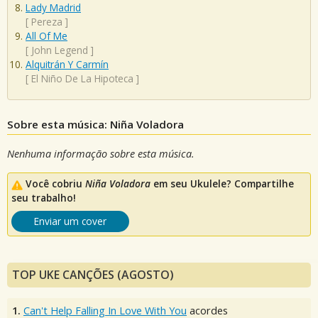
Lady Madrid
[
Pereza
]
All Of Me
[
John Legend
]
Alquitrán Y Carmín
[
El Niño De La Hipoteca
]
Sobre esta música: Niña Voladora
Nenhuma informação sobre esta música.
Você cobriu
Niña Voladora
em seu Ukulele? Compartilhe
seu trabalho!
Enviar um cover
TOP UKE CANÇÕES (AGOSTO)
1.
Can't Help Falling In Love With You
acordes