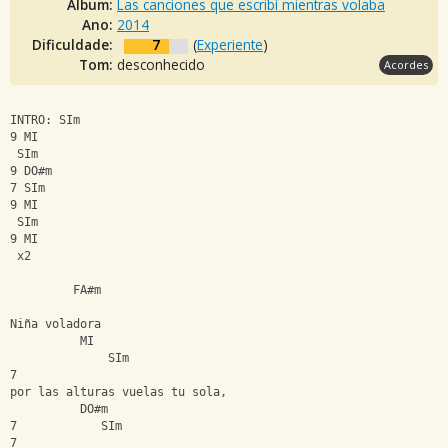
Álbum:
Las canciones que escribí mientras volaba
Ano:
2014
Dificuldade:
7
(
Experiente
)
Tom:
desconhecido
Acordes
INTRO: SIm
9 MI
 SIm
9 DO#m
7 SIm
9 MI
 SIm
9 MI
 x2
         FA#m
Niña voladora
          MI
              SIm
7 
por las alturas vuelas tu sola,
          DO#m
7            SIm
7 