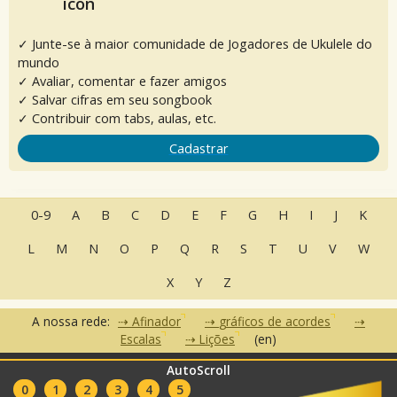
✓ Junte-se à maior comunidade de Jogadores de Ukulele do
mundo
✓ Avaliar, comentar e fazer amigos
✓ Salvar cifras em seu songbook
✓ Contribuir com tabs, aulas, etc.
Cadastrar
0-9
A
B
C
D
E
F
G
H
I
J
K
L
M
N
O
P
Q
R
S
T
U
V
W
X
Y
Z
A nossa rede:
Afinador
gráficos de acordes
Escalas
Lições
(en)
AutoScroll
•
•
•
Perguntas Frequentes
Contato
Termos de Uso
Política de
•
•
0
1
2
3
4
5
Privacidade
Parceiros
Clubes