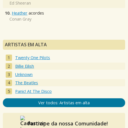
Ed Sheeran
10.
Heather
acordes
Conan Gray
ARTISTAS EM ALTA
Twenty One Pilots
Billie Eilish
Unknown
The Beatles
Panic! At The Disco
Ver todos: Artistas em alta
Participe da nossa Comunidade!