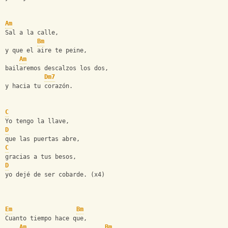
Am
Sal a la calle,
Bm
y que el aire te peine,
Am
bailaremos descalzos los dos,
Dm7
y hacia tu corazón.
C
Yo tengo la llave,
D
que las puertas abre,
C
gracias a tus besos,
D
yo dejé de ser cobarde. (x4)
Em
Bm
Cuanto tiempo hace que,
Am
Bm