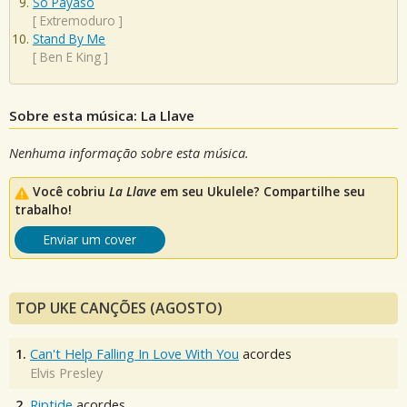
So Payaso
[
Extremoduro
]
Stand By Me
[
Ben E King
]
Sobre esta música: La Llave
Nenhuma informação sobre esta música.
Você cobriu
La Llave
em seu Ukulele? Compartilhe seu
trabalho!
Enviar um cover
TOP UKE CANÇÕES (AGOSTO)
1.
Can't Help Falling In Love With You
acordes
Elvis Presley
2.
Riptide
acordes