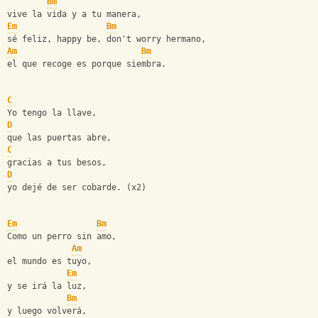
Bm
vive la vida y a tu manera,
Em
Bm
sé feliz, happy be, don't worry hermano,
Am
Bm
el que recoge es porque siembra.
C
Yo tengo la llave,
D
que las puertas abre,
C
gracias a tus besos,
D
yo dejé de ser cobarde. (x2)
Em
Bm
Como un perro sin amo,
Am
el mundo es tuyo,
Em
y se irá la luz,
Bm
y luego volverá,