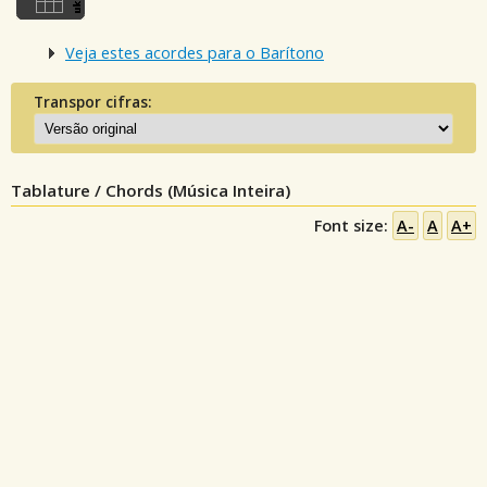
Veja estes acordes para o Barítono
Transpor cifras:
Tablature / Chords (Música Inteira)
Font size:
A-
A
A+