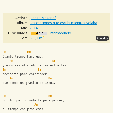
Artista:
Juanito Makandé
Álbum:
Las canciones que escribí mientras volaba
Ano:
2014
Dificuldade:
4.17
(
Intermediario
)
Tom:
G
,
Em
Acordes
Em
Bm
Cuanto tiempo hace que,
Am
Bm
y no miras al cielo, a las estrellas,
Em
Bm
necesario para comprender,
Am
Bm
que somos un granito de arena.
Em
Bm
Por lo que, no vale la pena perder,
Am
el tiempo con problemas,