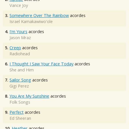
Vance Joy
3.
Somewhere Over The Rainbow
acordes
Israel Kamakawiwo'ole
4.
I'm Yours
acordes
Jason Mraz
5.
Creep
acordes
Radiohead
6.
I Thought I Saw Your Face Today
acordes
She and Him
7.
Sailor Song
acordes
Gigi Perez
8.
You Are My Sunshine
acordes
Folk Songs
9.
Perfect
acordes
Ed Sheeran
10.
Heather
acordes