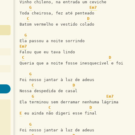
Vinho chileno, na entrada um ceviche
G
Em7
Toda cheirosa, fez até penteado
C
D
Batom vermelho e vestido colado
G
Ela passou a noite sorrindo
Em7
Falou que eu tava lindo
C
D
Queria que a noite fosse inesquecível e foi
G
Foi nosso jantar à luz de adeus
C
D
Nossa despedida de casal
G
Em7
Ela terminou sem derramar nenhuma lágrima
C
D
E
 eu ainda não digeri esse final
G
Foi nosso jantar à luz de adeus