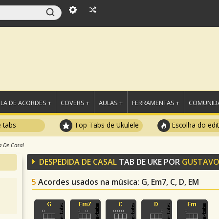
LA DE ACORDES +
COVERS +
AULAS +
FERRAMENTAS +
COMUNIDA
e tabs
Top Tabs de Ukulele
Escolha do edi
a De Casal
DESPEDIDA DE CASAL
TAB DE UKE POR
GUSTAVO
5
Acordes usados na música
: G, Em7, C, D, EM