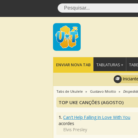
ENVIAR NOVA TAB
TABLATURAS +
TABE
Iniciant
Tabs de Ukulele
Gustavo Miotto
Despedid
TOP UKE CANÇÕES (AGOSTO)
1.
Can't Help Falling In Love With You
acordes
Elvis Presley