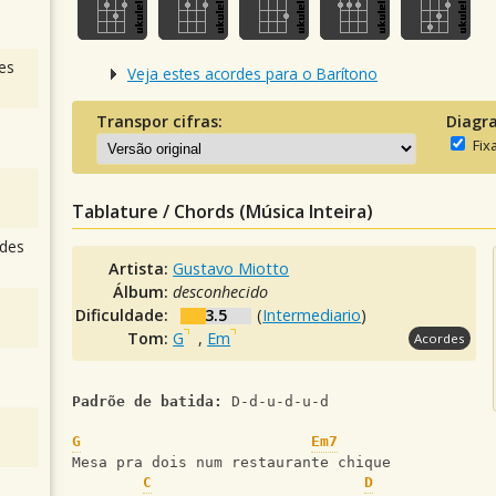
es
Veja estes acordes para o Barítono
Transpor cifras:
Diagr
Fix
Tablature / Chords (Música Inteira)
des
Artista:
Gustavo Miotto
Álbum:
desconhecido
Dificuldade:
3.5
(
Intermediario
)
Tom:
G
,
Em
Acordes
Padrõe de batida:
 D-d-u-d-u-d
G
Em7
Mesa pra dois num restaurante chique 
C
D