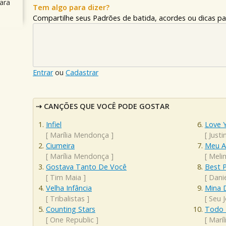
ara
Tem algo para dizer?
Compartilhe seus Padrões de batida, acordes ou dicas pa
Entrar
ou
Cadastrar
CANÇÕES QUE VOCÊ PODE GOSTAR
Infiel
Love Y
[
Marília Mendonça
]
[
Justi
Ciumeira
Meu A
[
Marília Mendonça
]
[
Meli
Gostava Tanto De Você
Best P
[
Tim Maia
]
[
Dani
Velha Infância
Mina 
[
Tribalistas
]
[
Seu 
Counting Stars
Todo 
[
One Republic
]
[
Marí