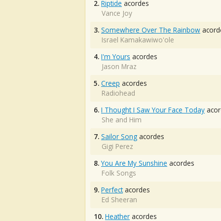
2.
Riptide
acordes
Vance Joy
3.
Somewhere Over The Rainbow
acord
Israel Kamakawiwo'ole
4.
I'm Yours
acordes
Jason Mraz
5.
Creep
acordes
Radiohead
6.
I Thought I Saw Your Face Today
acor
She and Him
7.
Sailor Song
acordes
Gigi Perez
8.
You Are My Sunshine
acordes
Folk Songs
9.
Perfect
acordes
Ed Sheeran
10.
Heather
acordes