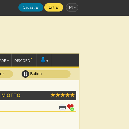
Cadastrar
Entrar
Pt
DE +
DISCORD
+
tor
Batida
 MIOTTO