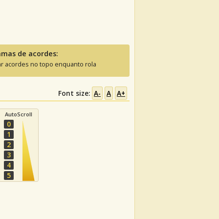
amas de acordes:
ar acordes no topo enquanto rola
Font size:
A-
A
A+
AutoScroll
0
1
2
3
4
5