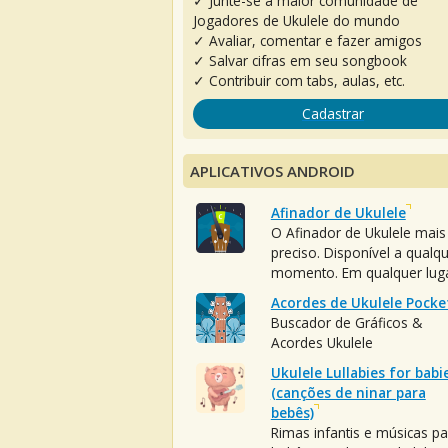
✓ Junte-se à maior comunidade de
Jogadores de Ukulele do mundo
✓ Avaliar, comentar e fazer amigos
✓ Salvar cifras em seu songbook
✓ Contribuir com tabs, aulas, etc.
Cadastrar
APLICATIVOS ANDROID
Afinador de Ukulele
O Afinador de Ukulele mais
preciso. Disponível a qualq
momento. Em qualquer luga
Acordes de Ukulele Pocke
Buscador de Gráficos &
Acordes Ukulele
Ukulele Lullabies for babi
(canções de ninar para
bebês)
Rimas infantis e músicas pa