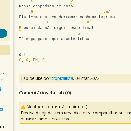
C
D
Nossa despedida de casal
G
Em7
Ela terminou sem derramar nenhuma lágrima
C
D
E
 eu ainda não digeri esse final
G
Tá engasgado aqui aquele tchau
Outro:
C
, 
G
, 
EM
, 
D
uer
Tab de uke por
tropicalista
,
04 mar 2022
r.
t
Comentários da tab (
0
)
Nenhum comentário ainda :(
es
Precisa de ajuda, tem uma dica para compartilhar ou si
música? Inicie a discussão!
ra