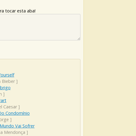
ra tocar esta aba!
ourself
n Bieber
]
brigo
m
]
art
el Caesar
]
Do Condomínio
Jorge
]
Mundo Vai Sofrer
lia Mendonça
]