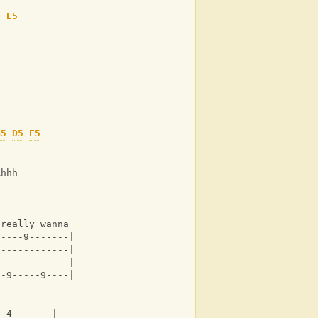
5
E5
G5
D5
E5
Ahhh
 really wanna 
-----9-------|
-------------|
-------------|
--9-----9----|
--4-------|