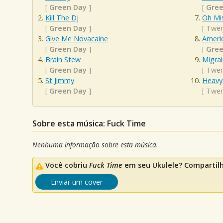
[
Green Day
]
[
Gree
Kill The Dj
Oh Mis
[
Green Day
]
[
Twen
Give Me Novacaine
Americ
[
Green Day
]
[
Gree
Brain Stew
Migra
[
Green Day
]
[
Twen
St Jimmy
Heavyd
[
Green Day
]
[
Twen
Sobre esta música: Fuck Time
Nenhuma informação sobre esta música.
Você cobriu
Fuck Time
em seu Ukulele? Compartilh
Enviar um cover