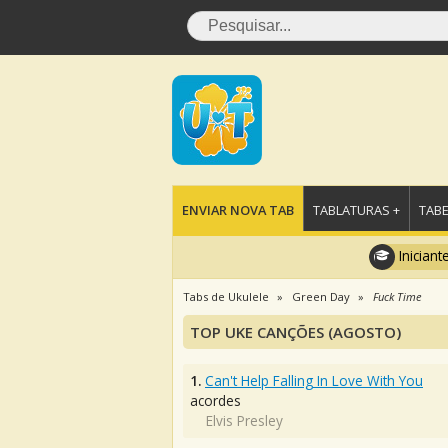
ENVIAR NOVA TAB
TABLATURAS +
TABE
Iniciant
Tabs de Ukulele
Green Day
Fuck Time
TOP UKE CANÇÕES (AGOSTO)
1.
Can't Help Falling In Love With You
acordes
Elvis Presley