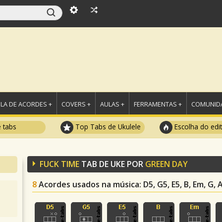
LA DE ACORDES +
COVERS +
AULAS +
FERRAMENTAS +
COMUNIDA
e tabs
Top Tabs de Ukulele
Escolha do edi
FUCK TIME
TAB DE UKE POR
GREEN DAY
8
Acordes usados na música
: D5, G5, E5, B, Em, G, A