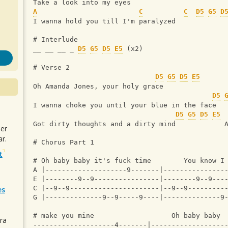
Take a look into my eyes
A
C
C
D5
G5
D
I wanna hold you till I'm paralyzed
# Interlude
__ __ __ _ 
D5
G5
D5
E5
 (x2)
# Verse 2
D5
G5
D5
E5
Oh Amanda Jones, your holy grace
D5
I wanna choke you until your blue in the face
D5
G5
D5
E5
Got dirty thoughts and a dirty mind            
uer
r.
# Chorus Part 1
t
# Oh baby baby it's fuck time        You know I
A |--------------------9-------|---------------
E |--------9--9----------------|--------9--9---
C |--9--9----------------------|--9--9---------
es
G |--------------9--9-----9----|--------------9
# make you mine                   Oh baby baby 
ra
--------------------4-------|------------------