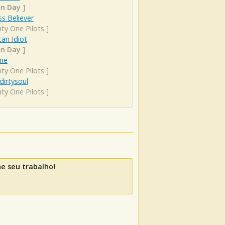
n Day
]
s Believer
ty One Pilots
]
an Idiot
n Day
]
ine
ty One Pilots
]
irtysoul
ty One Pilots
]
e seu trabalho!