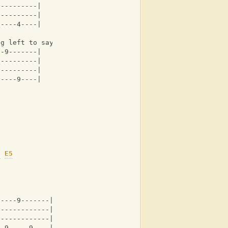
----------|
----------|
-----4----|
ng left to say 
--9-------|
----------|
----------|
-----9----|
5
E5
-----9-------|
-------------|
-------------|
--9-----9----|