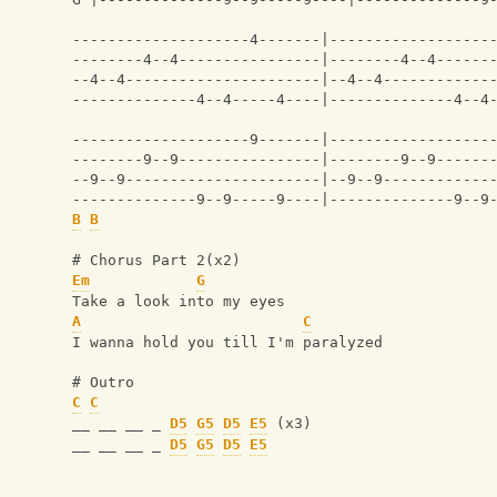
--------------------4-------|------------------
--------4--4----------------|--------4--4------
--4--4----------------------|--4--4------------
--------------4--4-----4----|--------------4--4
--------------------9-------|------------------
--------9--9----------------|--------9--9------
--9--9----------------------|--9--9------------
--------------9--9-----9----|--------------9--9
B
B
# Chorus Part 2(x2)
Em
G
Take a look into my eyes
A
C
I wanna hold you till I'm paralyzed
# Outro
C
C
__ __ __ _ 
D5
G5
D5
E5
 (x3)
__ __ __ _ 
D5
G5
D5
E5