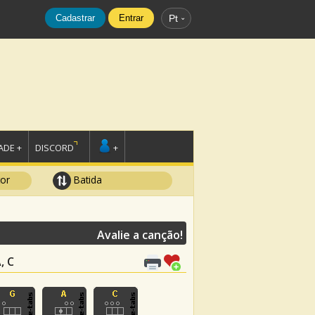
Cadastrar
Entrar
Pt
DE +
DISCORD
+
tor
Batida
Avalie a canção!
, C