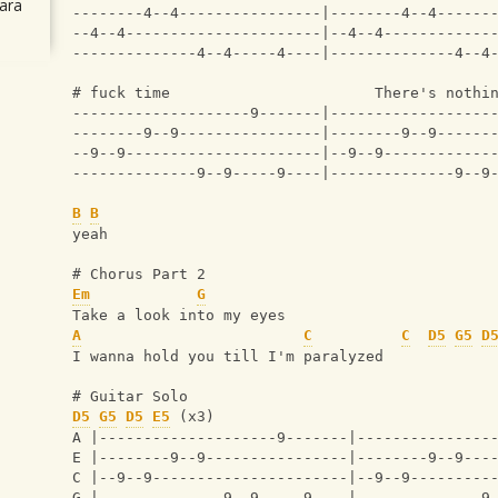
ara
--------4--4----------------|--------4--4------
--4--4----------------------|--4--4------------
--------------4--4-----4----|--------------4--4
# fuck time                       There's nothi
--------------------9-------|------------------
--------9--9----------------|--------9--9------
--9--9----------------------|--9--9------------
--------------9--9-----9----|--------------9--9
B
B
yeah
# Chorus Part 2
Em
G
Take a look into my eyes
A
C
C
D5
G5
D
I wanna hold you till I'm paralyzed
# Guitar Solo
D5
G5
D5
E5
 (x3)
A |--------------------9-------|---------------
E |--------9--9----------------|--------9--9---
C |--9--9----------------------|--9--9---------
G |--------------9--9-----9----|--------------9