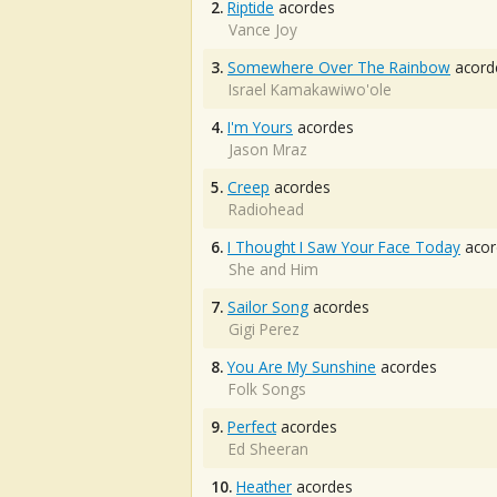
2.
Riptide
acordes
Vance Joy
3.
Somewhere Over The Rainbow
acord
Israel Kamakawiwo'ole
4.
I'm Yours
acordes
Jason Mraz
5.
Creep
acordes
Radiohead
6.
I Thought I Saw Your Face Today
acor
She and Him
7.
Sailor Song
acordes
Gigi Perez
8.
You Are My Sunshine
acordes
Folk Songs
9.
Perfect
acordes
Ed Sheeran
10.
Heather
acordes