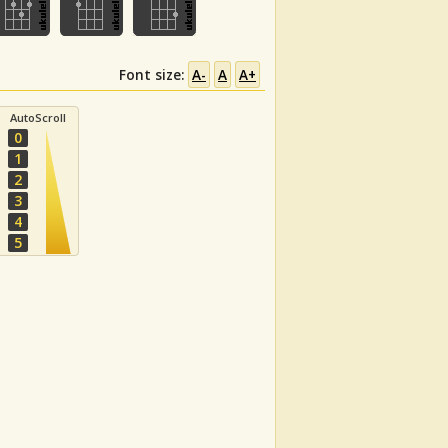
Font size:
A-
A
A+
AutoScroll
0
1
2
3
4
5