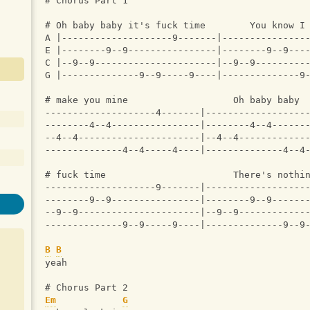
# Chorus Part 1
# Oh baby baby it's fuck time        You know I
A |--------------------9-------|---------------
E |--------9--9----------------|--------9--9---
C |--9--9----------------------|--9--9---------
G |--------------9--9-----9----|--------------9
# make you mine                   Oh baby baby 
--------------------4-------|------------------
--------4--4----------------|--------4--4------
--4--4----------------------|--4--4------------
--------------4--4-----4----|--------------4--4
# fuck time                       There's nothi
--------------------9-------|------------------
--------9--9----------------|--------9--9------
--9--9----------------------|--9--9------------
--------------9--9-----9----|--------------9--9
B
B
yeah
# Chorus Part 2
Em
G