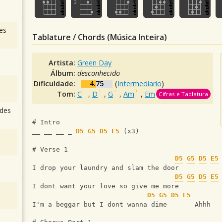
es
Tablature / Chords (Música Inteira)
Artista:
Green Day
Álbum:
desconhecido
Dificuldade:
4.75
(
Intermediario
)
Tom:
C
,
D
,
G
,
Am
,
Em
,
Bm
Cifras e Tablatura
des
# Intro
__ __ __ _ 
D5
G5
D5
E5
 (x3)
# Verse 1
D5
G5
D5
E5
I drop your laundry and slam the door
D5
G5
D5
E5
I dont want your love so give me more
D5
G5
D5
E5
I'm a beggar but I dont wanna dime       Ahhh