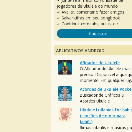
✓ Junte-se à maior comunidade de
Jogadores de Ukulele do mundo
✓ Avaliar, comentar e fazer amigos
✓ Salvar cifras em seu songbook
✓ Contribuir com tabs, aulas, etc.
Cadastrar
APLICATIVOS ANDROID
Afinador de Ukulele
O Afinador de Ukulele mais
preciso. Disponível a qualq
momento. Em qualquer luga
Acordes de Ukulele Pocke
Buscador de Gráficos &
Acordes Ukulele
Ukulele Lullabies for babi
(canções de ninar para
bebês)
Rimas infantis e músicas pa