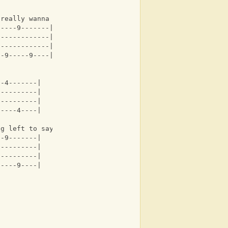
 really wanna 
-----9-------|
-------------|
-------------|
--9-----9----|
--4-------|
----------|
----------|
-----4----|
ng left to say 
--9-------|
----------|
----------|
-----9----|