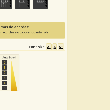
amas de acordes:
ar acordes no topo enquanto rola
Font size:
A-
A
A+
AutoScroll
0
1
2
3
4
5