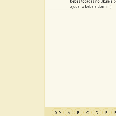
bebês tocadas no Ukulele p
ajudar o bebê a dormir :)
0-9
A
B
C
D
E