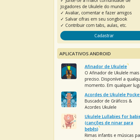
✓ Junte-se à maior comunidade de
Jogadores de Ukulele do mundo
✓ Avaliar, comentar e fazer amigos
✓ Salvar cifras em seu songbook
✓ Contribuir com tabs, aulas, etc.
Cadastrar
APLICATIVOS ANDROID
Afinador de Ukulele
O Afinador de Ukulele mais
preciso. Disponível a qualq
momento. Em qualquer luga
Acordes de Ukulele Pocke
Buscador de Gráficos &
Acordes Ukulele
Ukulele Lullabies for babi
(canções de ninar para
bebês)
Rimas infantis e músicas pa