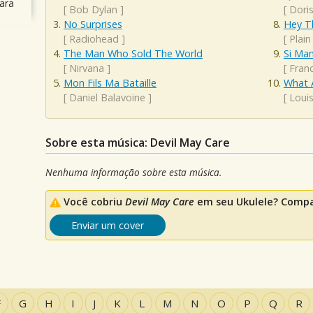
ara
[
Bob Dylan
]
[
Dori
No Surprises
Hey Th
[
Radiohead
]
[
Plain
The Man Who Sold The World
Si Ma
[
Nirvana
]
[
Franc
Mon Fils Ma Bataille
What 
[
Daniel Balavoine
]
[
Loui
Sobre esta música: Devil May Care
Nenhuma informação sobre esta música.
Você cobriu
Devil May Care
em seu Ukulele? Compar
Enviar um cover
F
G
H
I
J
K
L
M
N
O
P
Q
R