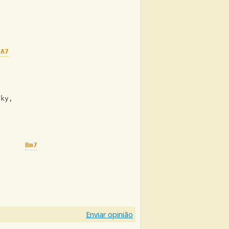
A7
cky, 
Bm7
Enviar opinião