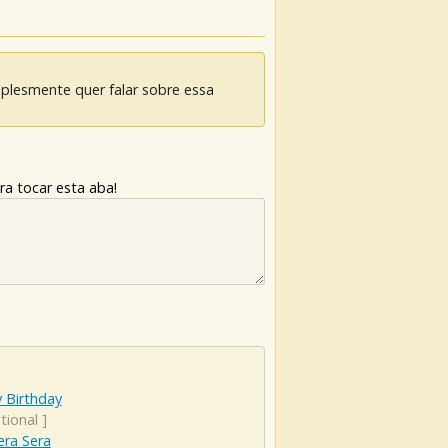
mplesmente quer falar sobre essa
ra tocar esta aba!
 Birthday
tional
]
era Sera