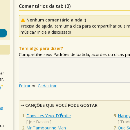
Comentários da tab (
0
)
Nenhum comentário ainda :(
Precisa de ajuda, tem uma dica para compartilhar ou si
música? Inicie a discussão!
Tem algo para dizer?
Compartilhe seus Padrões de batida, acordes ou dicas pa
uer
r.
Entrar
ou
Cadastrar
t
CANÇÕES QUE VOCÊ PODE GOSTAR
es
Dans Les Yeux D'Émilie
Happy
[
Joe Dassin
]
[
Tradi
ra
Mr Tambourine Man
Que S