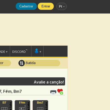
Cadastrar
Entrar
Pt
DE +
DISCORD
+
tor
Batida
Avalie a canção!
B7, F#m, Bm7