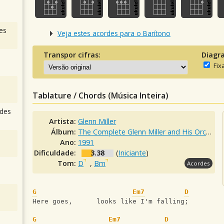
es
Veja estes acordes para o Barítono
Transpor cifras:
Diagr
Fix
Tablature / Chords (Música Inteira)
des
Artista:
Glenn Miller
Álbum:
The Complete Glenn Miller and His Orchestra
Ano:
1991
Dificuldade:
3.38
(
Iniciante
)
Tom:
D
,
Bm
Acordes
G
Em7
D
Here goes,      looks like I'm falling;
G
Em7
D