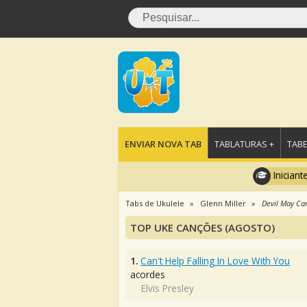
ENVIAR NOVA TAB
TABLATURAS +
TABE
Iniciant
Tabs de Ukulele
Glenn Miller
Devil May Ca
TOP UKE CANÇÕES (AGOSTO)
1.
Can't Help Falling In Love With You
acordes
Elvis Presley