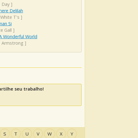
s Day
]
ere Delilah
 White T's
]
man Si
e Gall
]
A Wonderful World
s Armstrong
]
tilhe seu trabalho!
S
T
U
V
W
X
Y