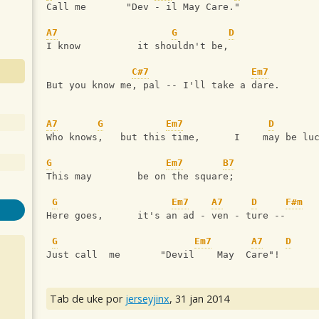
Call me       "Dev - il May Care."
A7
G
D
I know          it shouldn't be,
C#7
Em7
But you know me, pal -- I'll take a dare.
A7
G
Em7
D
Who knows,   but this time,      I    may be lu
G
Em7
B7
This may        be on the square;
G
Em7
A7
D
F#m
Here goes,      it's an ad - ven - ture --
G
Em7
A7
D
Just call  me       "Devil    May  Care"!
Tab de uke por
jerseyjinx
,
31 jan 2014