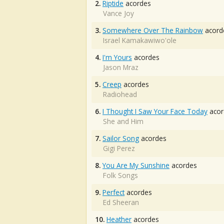
2.
Riptide
acordes
Vance Joy
3.
Somewhere Over The Rainbow
acord
Israel Kamakawiwo'ole
4.
I'm Yours
acordes
Jason Mraz
5.
Creep
acordes
Radiohead
6.
I Thought I Saw Your Face Today
acor
She and Him
7.
Sailor Song
acordes
Gigi Perez
8.
You Are My Sunshine
acordes
Folk Songs
9.
Perfect
acordes
Ed Sheeran
10.
Heather
acordes