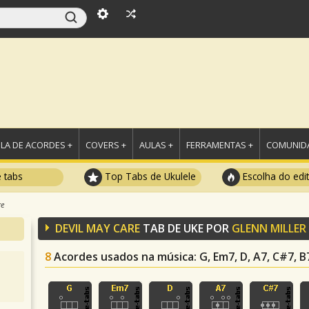
LA DE ACORDES +
COVERS +
AULAS +
FERRAMENTAS +
COMUNIDA
e tabs
Top Tabs de Ukulele
Escolha do edi
re
DEVIL MAY CARE
TAB DE UKE POR
GLENN MILLER
8
Acordes usados na música
: G, Em7, D, A7, C#7, 