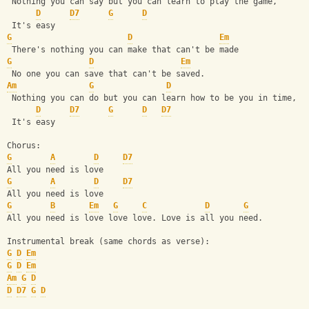
 Nothing you can say but you can learn to play the game,
D
D7
G
D
 It's easy
G
D
Em
 There's nothing you can make that can't be made
G
D
Em
 No one you can save that can't be saved.
Am
G
D
 Nothing you can do but you can learn how to be you in time,
D
D7
G
D
D7
 It's easy
Chorus:
G
A
D
D7
All you need is love
G
A
D
D7
All you need is love
G
B
Em
G
C
D
G
All you need is love love love. Love is all you need.
Instrumental break (same chords as verse):
G
D
Em
G
D
Em
Am
G
D
D
D7
G
D