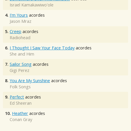
Israel Kamakawiwo'ole
4.
I'm Yours
acordes
Jason Mraz
5.
Creep
acordes
Radiohead
6.
I Thought I Saw Your Face Today
acordes
She and Him
7.
Sailor Song
acordes
Gigi Perez
8.
You Are My Sunshine
acordes
Folk Songs
9.
Perfect
acordes
Ed Sheeran
10.
Heather
acordes
Conan Gray