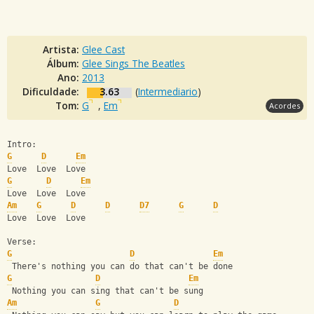
Artista:
Glee Cast
Álbum:
Glee Sings The Beatles
Ano:
2013
Dificuldade:
3.63
(
Intermediario
)
Tom:
G
,
Em
Acordes
Intro:
G
D
Em
Love  Love  Love
G
D
Em
Love  Love  Love  
Am
G
D
D
D7
G
D
Love  Love  Love
Verse:
G
D
Em
 There's nothing you can do that can't be done
G
D
Em
 Nothing you can sing that can't be sung
Am
G
D