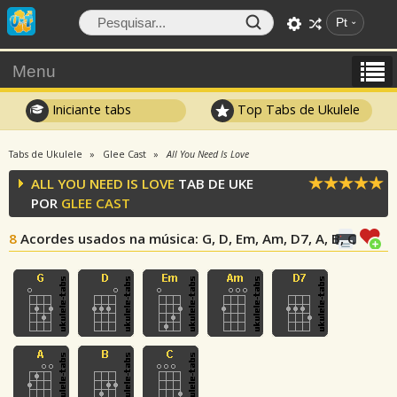
Pt
Menu
Iniciante tabs
Top Tabs de Ukulele
Tabs de Ukulele
Glee Cast
All You Need Is Love
ALL YOU NEED IS LOVE
TAB DE UKE
POR
GLEE CAST
8
Acordes usados na música
: G, D, Em, Am, D7, A, B, C