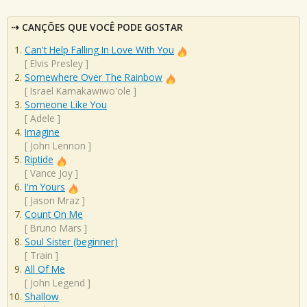
CANÇÕES QUE VOCÊ PODE GOSTAR
Can't Help Falling In Love With You
[
Elvis Presley
]
Somewhere Over The Rainbow
[
Israel Kamakawiwo'ole
]
Someone Like You
[
Adele
]
Imagine
[
John Lennon
]
Riptide
[
Vance Joy
]
I'm Yours
[
Jason Mraz
]
Count On Me
[
Bruno Mars
]
Soul Sister (beginner)
[
Train
]
All Of Me
[
John Legend
]
Shallow