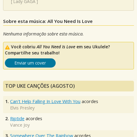
[
Lady GAGA
]
Sobre esta música: All You Need Is Love
Nenhuma informação sobre esta música.
Você cobriu
All You Need Is Love
em seu Ukulele?
Compartilhe seu trabalho!
Enviar um cover
TOP UKE CANÇÕES (AGOSTO)
1.
Can't Help Falling In Love With You
acordes
Elvis Presley
2.
Riptide
acordes
Vance Joy
3.
Somewhere Over The Rainbow
acordes