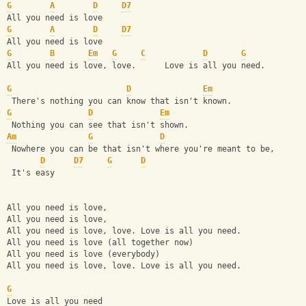
G
A
D
D7
All you need is love
G
A
D
D7
All you need is love
G
B
Em
G
C
D
G
All you need is love, love.      Love is all you need.
G
D
Em
 There's nothing you can know that isn't known.
G
D
Em
 Nothing you can see that isn't shown.
Am
G
D
 Nowhere you can be that isn't where you're meant to be,
D
D7
G
D
 It's easy
All you need is love, 
All you need is love,
All you need is love, love. Love is all you need.
All you need is love (all together now)
All you need is love (everybody)
All you need is love, love. Love is all you need.
G
Love is all you need 