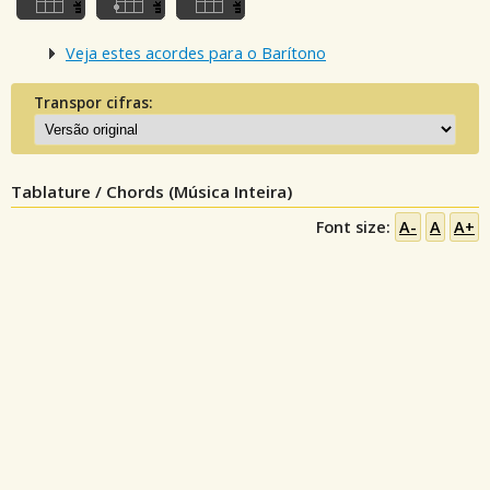
Veja estes acordes para o Barítono
Transpor cifras:
Tablature / Chords (Música Inteira)
Font size:
A-
A
A+