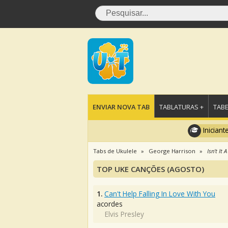
ENVIAR NOVA TAB
TABLATURAS +
TABE
Iniciant
Tabs de Ukulele
George Harrison
Isn't It A
TOP UKE CANÇÕES (AGOSTO)
1.
Can't Help Falling In Love With You
acordes
Elvis Presley