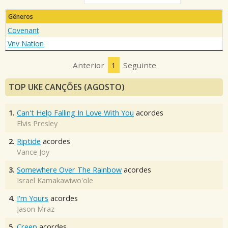
Gêneros
Covenant
Vnv Nation
Anterior
1
Seguinte
TOP UKE CANÇÕES (AGOSTO)
1.
Can't Help Falling In Love With You
acordes
Elvis Presley
2.
Riptide
acordes
Vance Joy
3.
Somewhere Over The Rainbow
acordes
Israel Kamakawiwo'ole
4.
I'm Yours
acordes
Jason Mraz
5.
Creep
acordes