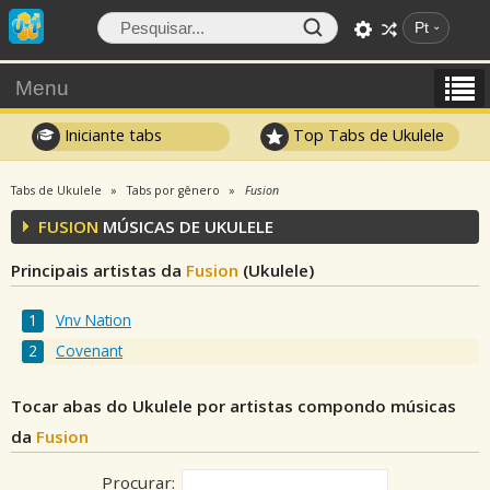
Pt
Menu
Iniciante tabs
Top Tabs de Ukulele
Tabs de Ukulele
Tabs por gênero
Fusion
FUSION
MÚSICAS DE UKULELE
Principais artistas da
Fusion
(Ukulele)
Vnv Nation
Covenant
Tocar abas do Ukulele por artistas compondo músicas
da
Fusion
Procurar: