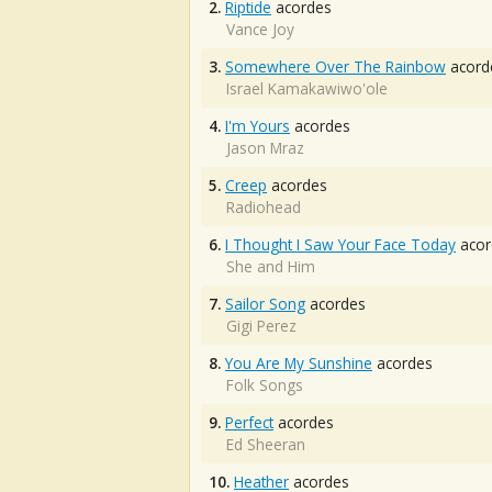
2.
Riptide
acordes
Vance Joy
3.
Somewhere Over The Rainbow
acord
Israel Kamakawiwo'ole
4.
I'm Yours
acordes
Jason Mraz
5.
Creep
acordes
Radiohead
6.
I Thought I Saw Your Face Today
acor
She and Him
7.
Sailor Song
acordes
Gigi Perez
8.
You Are My Sunshine
acordes
Folk Songs
9.
Perfect
acordes
Ed Sheeran
10.
Heather
acordes