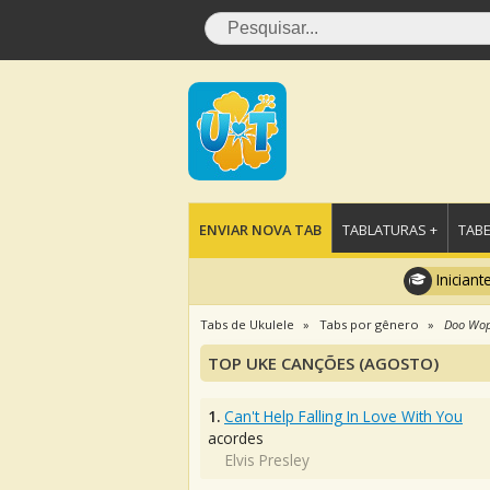
ENVIAR NOVA TAB
TABLATURAS +
TABE
Iniciant
Tabs de Ukulele
Tabs por gênero
Doo Wo
TOP UKE CANÇÕES (AGOSTO)
1.
Can't Help Falling In Love With You
acordes
Elvis Presley