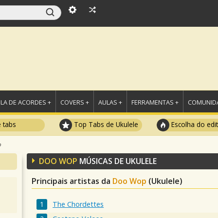
LA DE ACORDES +
COVERS +
AULAS +
FERRAMENTAS +
COMUNIDA
e tabs
Top Tabs de Ukulele
Escolha do edi
p
DOO WOP
MÚSICAS DE UKULELE
Principais artistas da
Doo Wop
(Ukulele)
The Chordettes