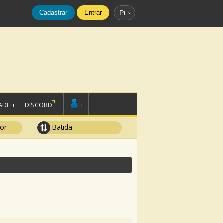
Cadastrar
Entrar
Pt
DE +
DISCORD
+
tor
Batida