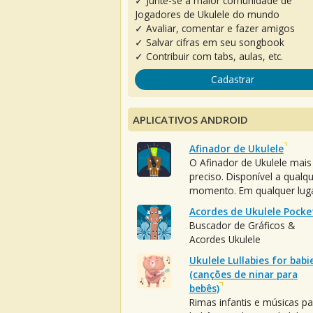
✓ Junte-se à maior comunidade de
Jogadores de Ukulele do mundo
✓ Avaliar, comentar e fazer amigos
✓ Salvar cifras em seu songbook
✓ Contribuir com tabs, aulas, etc.
Cadastrar
APLICATIVOS ANDROID
Afinador de Ukulele
O Afinador de Ukulele mais
preciso. Disponível a qualq
momento. Em qualquer luga
Acordes de Ukulele Pocke
Buscador de Gráficos &
Acordes Ukulele
Ukulele Lullabies for babi
(canções de ninar para
bebês)
Rimas infantis e músicas pa