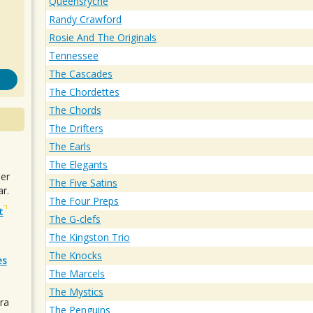
Queensryche
Randy Crawford
Rosie And The Originals
Tennessee
The Cascades
The Chordettes
The Chords
The Drifters
The Earls
The Elegants
uer
The Five Satins
r.
The Four Preps
t
The G-clefs
The Kingston Trio
The Knocks
es
The Marcels
The Mystics
ra
The Penguins